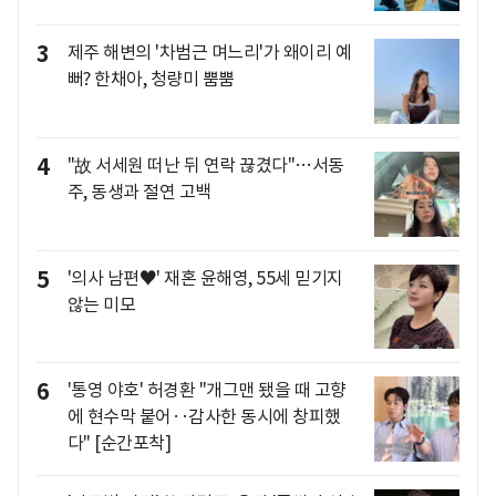
3
제주 해변의 '차범근 며느리'가 왜이리 예
뻐? 한채아, 청량미 뿜뿜
4
"故 서세원 떠난 뒤 연락 끊겼다"…서동
주, 동생과 절연 고백
5
'의사 남편♥' 재혼 윤해영, 55세 믿기지
않는 미모
6
'통영 야호' 허경환 "개그맨 됐을 때 고향
에 현수막 붙어‥감사한 동시에 창피했
다" [순간포착]