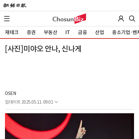
재테크
증권
부동산
IT
금융
산업
중소기업·벤
[사진]미야오 안나, 신나게
OSEN
업데이트
2025.05.11. 09:01