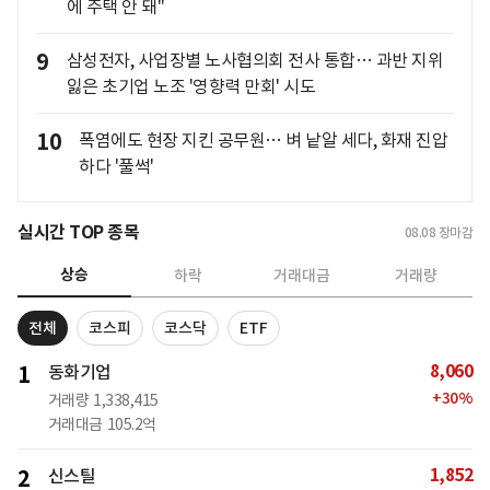
에 주택 안 돼"
9
삼성전자, 사업장별 노사협의회 전사 통합… 과반 지위
잃은 초기업 노조 '영향력 만회' 시도
10
폭염에도 현장 지킨 공무원… 벼 낱알 세다, 화재 진압
하다 '풀썩'
실시간 TOP 종목
08.08
장마감
상승
하락
거래대금
거래량
전체
코스피
코스닥
ETF
8,060
1
동화기업
+
30
%
거래량
1,338,415
거래대금
105.2억
1,852
2
신스틸