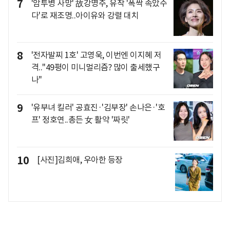
7
'암투병 사망' 故강명주, 유작 '폭싹 속았수
다'로 재조명..아이유와 강렬 대치
8
'전자발찌 1호' 고영욱, 이번엔 이지혜 저
격.."49평이 미니멀리즘? 많이 출세했구
나"
9
'유부녀 킬러' 공효진·'김부장' 손나은·'호
프' 정호연..총든 女 활약 '짜릿'
10
[사진]김희애, 우아한 등장