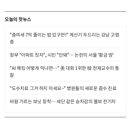
오늘의 핫뉴스
"증여세 7억 줄이는 법 있구먼!" 계산기 두드리는 강남 고령
층
정부 "아파트 짓자", 시민 "안돼"… 논란의 서울 '황금 땅'
"AI 해킹 어떻게 막냐면…" 美 대회 1위한 韓 천재교수의 통
찰
"도수치료 그거 하지 마세요~" 병원들의 새로운 꼼수 진료
바람 가르는 보닛 장착… 세단 같은 승차감의 볼보 전기차