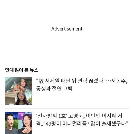
연예 많이 본 뉴스
"故 서세원 떠난 뒤 연락 끊겼다"…서동주,
동생과 절연 고백
'전자발찌 1호' 고영욱, 이번엔 이지혜 저
격.."49평이 미니멀리즘? 많이 출세했구나"