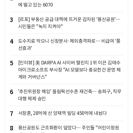
에 떨고 있는 6070
3
[르포] 부동산 공급 대책에 뜨거운 감자된 '용산공원'…
시민들은 "녹지 지켜야"
4
도수치료 막으니 신장분사·체외충격파로… 비급여 '풍
선효과'
5
[인터뷰] 美 DARPA AI 사이버 챌린지 1위 이끈 김태수
마이크로소프트 부사장 "AI 모델보다 중요한건 운영 체
계와 거버넌스"
6
'추진위원장 해임' 올림픽선수촌 재건축… 송파구, 직무
대행 체제 승인
7
서장훈, 28억에 산 양재역 빌딩 450억에 내놨다
8
용산공원도 근조화환이 덮었다… 주민들 "어린이정원