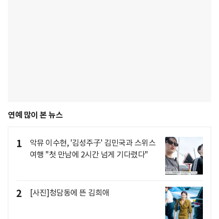
연예 많이 본 뉴스
1
악뮤 이수현, '김성주子' 김민국과 스위스
여행 "첫 만남에 2시간 넘게 기다렸다"
2
[사진]청담동에 뜬 김희애