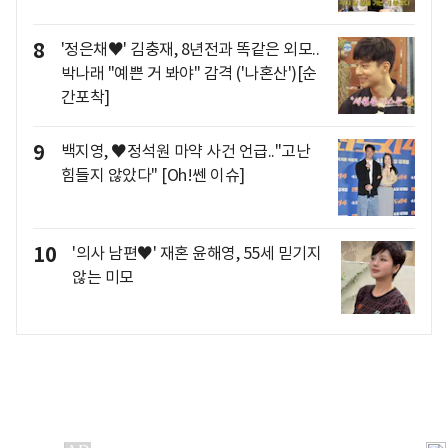
8
'정은채♥' 김충재, 8년전과 똑같은 외모..
박나래 "예쁜 거 봐야" 감격 ('나혼산')[순
간포착]
9
백지영, ♥정석원 마약 사건 언급.."고난
힘들지 않았다" [Oh!쎈 이슈]
10
'의사 남편♥' 재혼 윤해영, 55세 믿기지
않는 미모