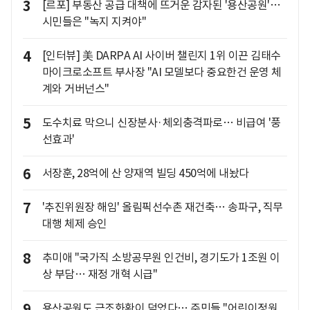
3
[르포] 부동산 공급 대책에 뜨거운 감자된 '용산공원'…
시민들은 "녹지 지켜야"
4
[인터뷰] 美 DARPA AI 사이버 챌린지 1위 이끈 김태수
마이크로소프트 부사장 "AI 모델보다 중요한건 운영 체
계와 거버넌스"
5
도수치료 막으니 신장분사·체외충격파로… 비급여 '풍
선효과'
6
서장훈, 28억에 산 양재역 빌딩 450억에 내놨다
7
'추진위원장 해임' 올림픽선수촌 재건축… 송파구, 직무
대행 체제 승인
8
추미애 "국가직 소방공무원 인건비, 경기도가 1조원 이
상 부담… 재정 개혁 시급"
9
용산공원도 근조화환이 덮었다… 주민들 "어린이정원