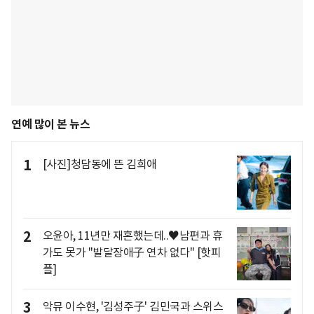
연예 많이 본 뉴스
1
[사진]청담동에 뜬 김희애
2
오윤아, 11년만 재혼했는데..♥남편과 휴
가도 못가 "발달장애子 연차 없다" [핫피
플]
3
악뮤 이수현, '김성주子' 김민국과 스위스