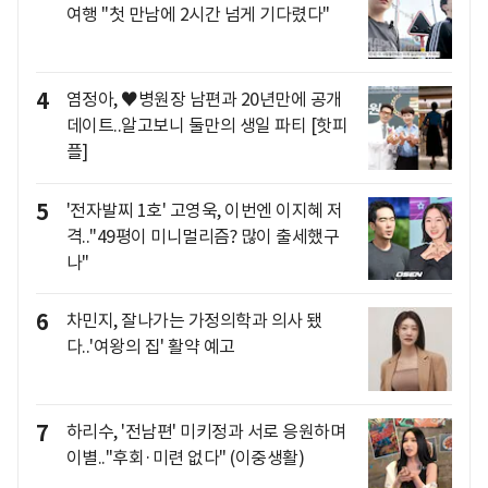
여행 "첫 만남에 2시간 넘게 기다렸다"
4
염정아, ♥병원장 남편과 20년만에 공개
데이트..알고보니 둘만의 생일 파티 [핫피
플]
5
'전자발찌 1호' 고영욱, 이번엔 이지혜 저
격.."49평이 미니멀리즘? 많이 출세했구
나"
6
차민지, 잘나가는 가정의학과 의사 됐
다..'여왕의 집' 활약 예고
7
하리수, '전남편' 미키정과 서로 응원하며
이별.."후회·미련 없다" (이중생활)