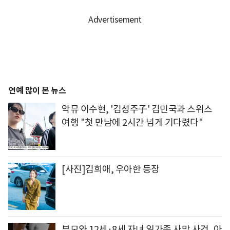
연예 많이 본 뉴스
악뮤 이수현, '김성주子' 김민국과 스위스
여행 "첫 만남에 2시간 넘게 기다렸다"
[사진]김희애, 우아한 등장
부모와 12세·8세 자녀 일가족 사망 사건, 아