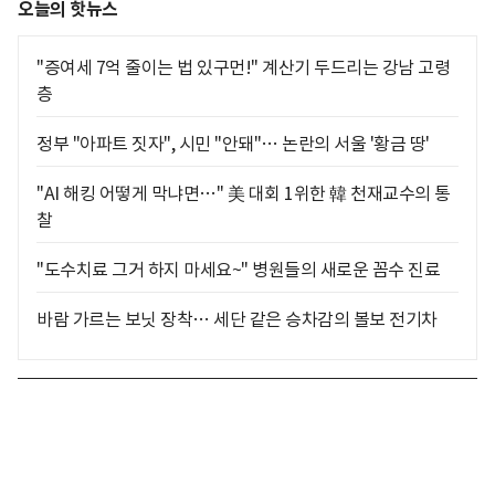
오늘의 핫뉴스
"증여세 7억 줄이는 법 있구먼!" 계산기 두드리는 강남 고령
층
정부 "아파트 짓자", 시민 "안돼"… 논란의 서울 '황금 땅'
"AI 해킹 어떻게 막냐면…" 美 대회 1위한 韓 천재교수의 통
찰
"도수치료 그거 하지 마세요~" 병원들의 새로운 꼼수 진료
바람 가르는 보닛 장착… 세단 같은 승차감의 볼보 전기차