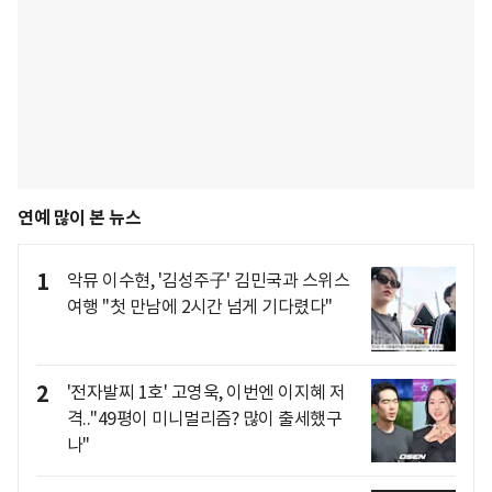
연예 많이 본 뉴스
1
악뮤 이수현, '김성주子' 김민국과 스위스
여행 "첫 만남에 2시간 넘게 기다렸다"
2
'전자발찌 1호' 고영욱, 이번엔 이지혜 저
격.."49평이 미니멀리즘? 많이 출세했구
나"