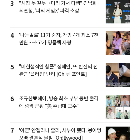
3
"시집 못 갈듯→미리 가서 다행" 김남희·
최연청, '피의 게임X' 파격 소감
4
'나는솔로' 11기 순자, 가방 4개 최소 7천
만원…초고가 명품백 자랑
5
"비현설적인 힘줄" 정해인, 또 반전의 전
완근 '플러팅' 난리 [Oh!쎈 포인트]
6
조규찬♥해이, 방송 최초 부부 동반 출격
에 깜짝 근황 "美 주립대 교수"
7
'이혼' 안젤리나 졸리, 시누이 됐다..붕어빵
오빠 결혼식 불참 [Oh!llywood]