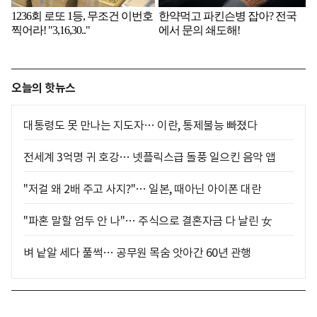
오늘의 핫뉴스
대통령도 못 만나는 지도자… 이란, 통제불능 빠졌다
전세계 3억명 귀 호강… 넷플릭스급 돌풍 일으킨 음악 앱
"저걸 왜 2배 주고 사지?"… 일본, 때아닌 아이폰 대란
"파혼 말할 엄두 안 나"… 주식으로 결혼자금 다 날린 女
벼 낱알 세다 풀썩… 공무원 목숨 앗아간 60년 관행