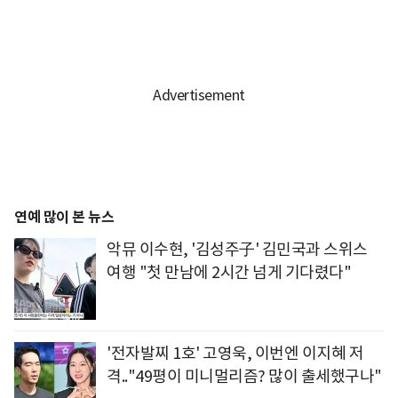
연예 많이 본 뉴스
악뮤 이수현, '김성주子' 김민국과 스위스
여행 "첫 만남에 2시간 넘게 기다렸다"
'전자발찌 1호' 고영욱, 이번엔 이지혜 저
격.."49평이 미니멀리즘? 많이 출세했구나"