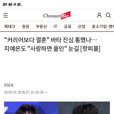
재테크
증권
부동산
IT
금융
산업
중소기업·벤
"커리어보다 결혼" 바타 진심 통했나…
지예은도 "사랑하면 올인" 눈길 [핫피플]
OSEN
업데이트
2026.07.10. 00:39