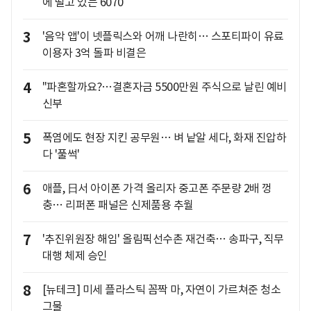
에 떨고 있는 6070
3
'음악 앱'이 넷플릭스와 어깨 나란히… 스포티파이 유료
이용자 3억 돌파 비결은
4
"파혼할까요?…결혼자금 5500만원 주식으로 날린 예비
신부
5
폭염에도 현장 지킨 공무원… 벼 낱알 세다, 화재 진압하
다 '풀썩'
6
애플, 日서 아이폰 가격 올리자 중고폰 주문량 2배 껑
충… 리퍼폰 패널은 신제품용 추월
7
'추진위원장 해임' 올림픽선수촌 재건축… 송파구, 직무
대행 체제 승인
8
[뉴테크] 미세 플라스틱 꼼짝 마, 자연이 가르쳐준 청소
그물