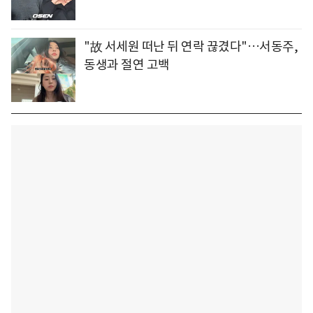
"故 서세원 떠난 뒤 연락 끊겼다"…서동주,
동생과 절연 고백