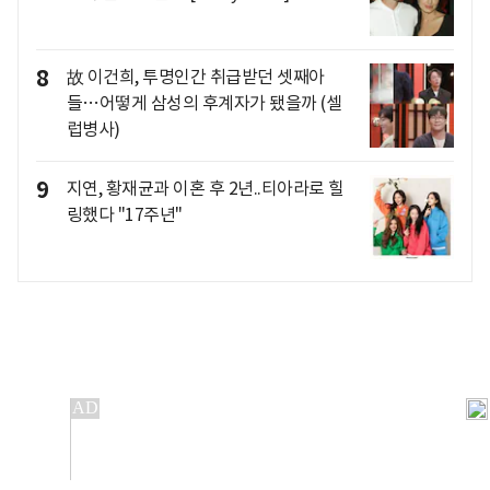
8
故 이건희, 투명인간 취급받던 셋째아
들…어떻게 삼성의 후계자가 됐을까 (셀
럽병사)
9
지연, 황재균과 이혼 후 2년..티아라로 힐
링했다 "17주년"
개인정보처리방침
앱설치(Android)