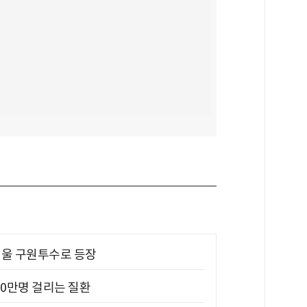
 띄울 구원투수로 등장
10만명 걸리는 질환