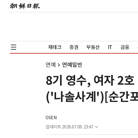
재테크
증권
부동산
IT
금융
연예
연예일반
8기 영수, 여자 2호
('나솔사계')[순간
OSEN
업데이트
2026.07.09. 23:47