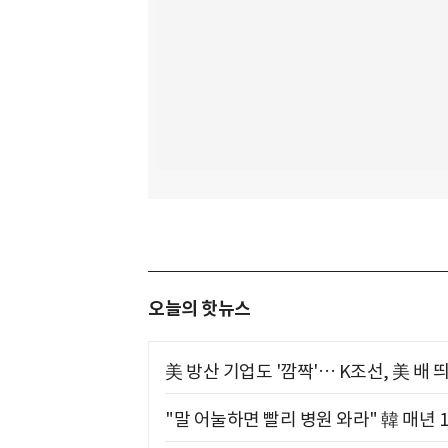
오늘의 핫뉴스
美 방산 기업도 '깜짝'… K조선, 美 배
"말 어눌하면 빨리 병원 와라" 韓 매년 