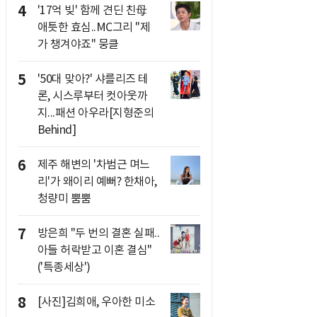
4
'17억 빚' 함께 견딘 친母
애틋한 효심..MC그리 "제
가 챙겨야죠" 뭉클
5
'50대 맞아?' 샤를리즈 테
론, 시스루부터 컷아웃까
지...패션 아우라[지형준의
Behind]
6
제주 해변의 '차범근 며느
리'가 왜이리 예뻐? 한채아,
청량미 뿜뿜
7
방은희 "두 번의 결혼 실패..
아들 허락받고 이혼 결심"
('특종세상')
8
[사진]김희애, 우아한 미소