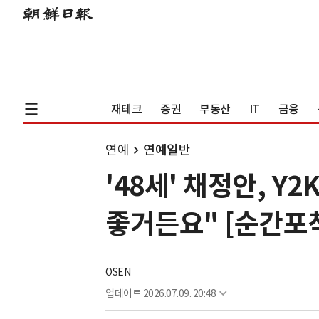
재테크
증권
부동산
IT
금융
연예
연예일반
'48세' 채정안, 
좋거든요" [순간포
OSEN
업데이트
2026.07.09. 20:48