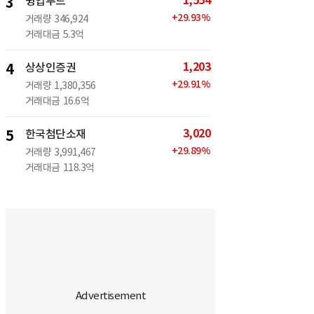
1,554
3
윙입푸드
+
29.93
%
거래량
346,924
거래대금
5.3억
1,203
4
상상인증권
+
29.91
%
거래량
1,380,356
거래대금
16.6억
3,020
5
한국첨단소재
+
29.89
%
거래량
3,991,467
거래대금
118.3억