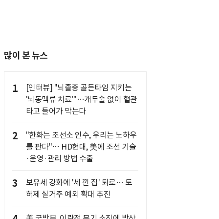
많이 본 뉴스
1
[인터뷰] "뇌졸중 골든타임 지키는
'뇌동맥류 치료'"…개두술 없이 혈관
타고 들어가 막는다
2
"한화는 조선소 인수, 우리는 노하우
를 판다"… HD현대, 美에 조선 기술
·운영·관리 방법 수출
3
보유세 강화에 '세 낀 집' 퇴로… 토
허제 실거주 예외 확대 추진
美 국방부, 이란전 무기 소진에 방산