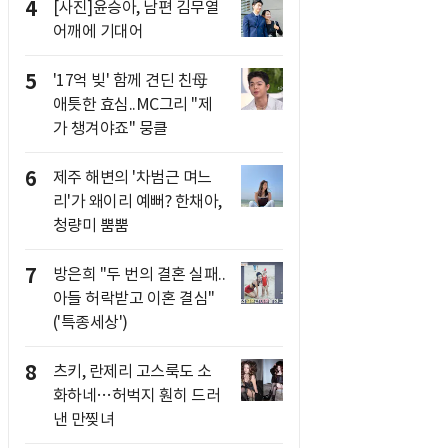
4
[사진]윤승아, 남편 김무열
어깨에 기대어
5
'17억 빚' 함께 견딘 친母
애틋한 효심..MC그리 "제
가 챙겨야죠" 뭉클
6
제주 해변의 '차범근 며느
리'가 왜이리 예뻐? 한채아,
청량미 뿜뿜
7
방은희 "두 번의 결혼 실패..
아들 허락받고 이혼 결심"
('특종세상')
8
츠키, 란제리 고스룩도 소
화하네…허벅지 훤히 드러
낸 만찢녀