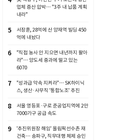
4
업체 증산 압박… "3주 내 납품 계획
내라"
5
서장훈, 28억에 산 양재역 빌딩 450
억에 내놨다
6
"직접 농사 안 지으면 내년까지 팔아
라"… 양도세 중과에 떨고 있는
6070
7
"성과급 약속 지켜라"… SK하이닉
스, 생산·사무직 '통합노조' 추진
8
서울 영등포·구로 준공업지역에 2만
7000가구 공급 속도
9
'추진위원장 해임' 올림픽선수촌 재
건축… 송파구, 직무대행 체제 승인