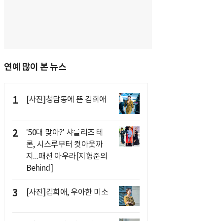
연예 많이 본 뉴스
1
[사진]청담동에 뜬 김희애
2
'50대 맞아?' 샤를리즈 테
론, 시스루부터 컷아웃까
지...패션 아우라[지형준의
Behind]
3
[사진]김희애, 우아한 미소