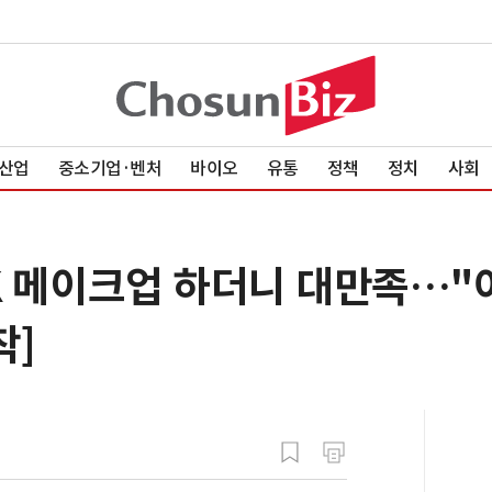
산업
중소기업·벤처
바이오
유통
정책
정치
사회
Y2K 메이크업 하더니 대만족…
착]