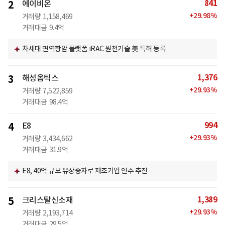
841
2
에이비온
+
29.98
%
거래량
1,158,469
거래대금
9.4억
차세대 면역항암 플랫폼 iRAC 원천기술 美 특허 등록
1,376
3
해성옵틱스
+
29.93
%
거래량
7,522,859
거래대금
98.4억
994
4
E8
+
29.93
%
거래량
3,434,662
거래대금
31.9억
E8, 40억 규모 유상증자로 제조기업 인수 추진
1,389
5
크리스탈신소재
+
29.93
%
거래량
2,193,714
거래대금
29.5억