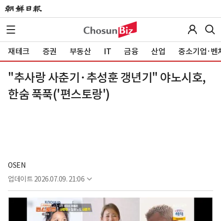
재테크
증권
부동산
IT
금융
산업
중소기업·벤
"추사랑 사춘기·추성훈 갱년기" 야노시호,
한숨 푹푹('편스토랑')
OSEN
업데이트
2026.07.09. 21:06