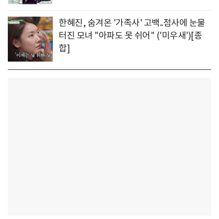
한혜진, 숨겨온 '가족사' 고백..점사에 눈물
터진 모녀 "아파도 못 쉬어" ('미우새')[종
합]