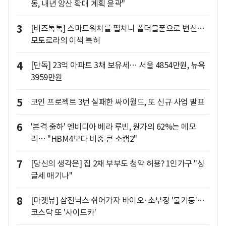
동, 내년 양산 확대 계획 윤곽"
3
[비즈톡톡] 스마트워치를 펼치니 폴더블폰으로 변신…
모토로라의 이색 특허
4
[단독] 23억 아파트 3채 보유세… 서울 4854만원, 뉴욕
3959만원
5
코인 프로젝트 3번 실패한 싸이월드, 또 신규 사업 발표
6
'본격 출하' 엔비디아 베라 루빈, 원가의 62%는 메모
리… "HBM4보다 비중 큰 소캠2"
7
[당신의 생각은] 집 2채 부부도 청약 허용? 1인가구 "싱
글세 매기나"
8
[마켓뷰] 삼전닉스 쉬어가자 바이오·소부장 '불기둥'…
코스닥 또 '사이드카'