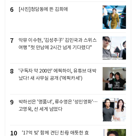
6
[사진]청담동에 뜬 김희애
7
악뮤 이수현, '김성주子' 김민국과 스위스
여행 "첫 만남에 2시간 넘게 기다렸다"
8
'구독자 약 200만' 에픽하이, 유튜브 대박
났다! 새 사무실 공개 ('에픽카세')
9
박하선은 '명품녀', 류수영은 '성인영화'…
고영욱, 선 세게 넘었다
10
'17억 빚' 함께 견딘 친母 애틋한 효