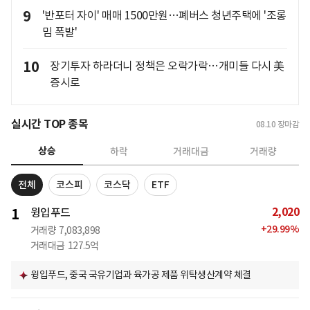
9
'반포터 자이' 매매 1500만원…폐버스 청년주택에 '조롱
밈 폭발'
10
장기투자 하라더니 정책은 오락가락…개미들 다시 美
증시로
실시간 TOP 종목
08.10
장마감
상승
하락
거래대금
거래량
전체
코스피
코스닥
ETF
2,020
1
윙입푸드
+
29.99
%
거래량
7,083,898
거래대금
127.5억
윙입푸드, 중국 국유기업과 육가공 제품 위탁생산계약 체결