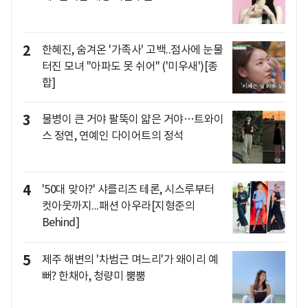
2
한혜진, 숨겨온 '가족사' 고백..점사에 눈물
터진 모녀 "아파도 못 쉬어" ('미우새')[종
합]
3
물병이 큰 거야 팔뚝이 얇은 거야…트와이
스 정연, 연예인 다이어트의 정석
4
'50대 맞아?' 샤를리즈 테론, 시스루부터
컷아웃까지...패션 아우라[지형준의
Behind]
5
제주 해변의 '차범근 며느리'가 왜이리 예
뻐? 한채아, 청량미 뿜뿜