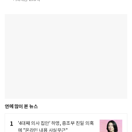
연예 많이 본 뉴스
1
'4대째 의사 집안' 하영, 증조부 친일 의혹
에 "온라인 내용 사실무근"