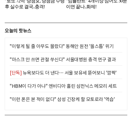
오늘의 핫뉴스
"이렇게 될 줄 아무도 몰랐다" 동해안 원전 '올스톱' 위기
"마스크 안 쓰면 관절 쑤신다" 서울대병원 충격 연구 결과
[단독]
뉴욕보다도 더 낸다… 서울 보유세 뜯어보니 '깜짝'
"HBM이 다가 아냐" 엔비디아 홀린 삼전닉스 메모리 세트
"이런 폰은 본 적이 없다" 삼성 긴장케 할 모토로라 '역습'