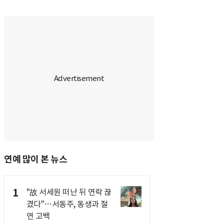
연예 많이 본 뉴스
1
"故 서세원 떠난 뒤 연락 끊
겼다"…서동주, 동생과 절
연 고백