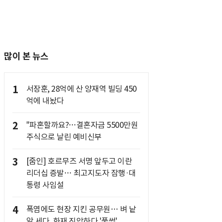
많이 본 뉴스
1
서장훈, 28억에 산 양재역 빌딩 450
억에 내놨다
2
"파혼할까요?…결혼자금 5500만원
주식으로 날린 예비신부
3
[줌인] 호르무즈 서명 앞두고 이란
리더십 증발… 최고지도자 잠행·대
통령 사임설
4
폭염에도 현장 지킨 공무원… 벼 낱
알 세다, 화재 진압하다 '풀썩'