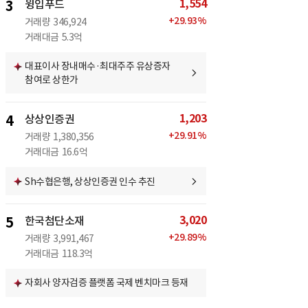
1,554
3
윙입푸드
+
29.93
%
거래량
346,924
거래대금
5.3억
대표이사 장내매수·최대주주 유상증자
참여로 상한가
1,203
4
상상인증권
+
29.91
%
거래량
1,380,356
거래대금
16.6억
Sh수협은행, 상상인증권 인수 추진
3,020
5
한국첨단소재
+
29.89
%
거래량
3,991,467
거래대금
118.3억
자회사 양자검증 플랫폼 국제 벤치마크 등재