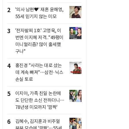
2
'의사 남편♥' 재혼 윤해영,
55세 믿기지 않는 미모
3
'전자발찌 1호' 고영욱, 이
번엔 이지혜 저격.."49평이
미니멀리즘? 많이 출세했
구나"
4
홍진경 "사라는 대로 샀는
데 계속 빠져"…삼전·닉스
손실 토로
5
이지아, 가족 친일 논란에
도 단단한 소신 전하더니…
78년생 미모까지 '깜짝'
6
김혜수, 김지훈과 비주얼
부부 모습에 '깜짝'…55세