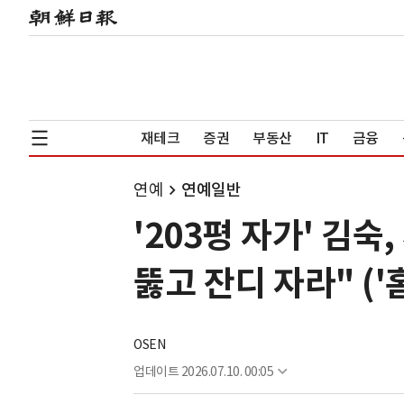
재테크
증권
부동산
IT
금융
연예
연예일반
'203평 자가' 김
뚫고 잔디 자라" ('
OSEN
업데이트
2026.07.10. 00:05