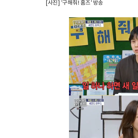
[사진] '구해줘! 홈즈' 방송