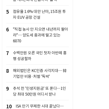
5
점유율 1.6% 대만 난야, 15조원 투
자 EUV 공장 건설
6
"직접 농사 안 지으면 내년까지 팔아
라"… 양도세 중과에 떨고 있는
6070
7
수백만원 오른 국민 첫차 아반떼 흥
행 성공할까
8
해외법인은 KC인증 사각지대… 韓
기업만 비용·처벌 '독박'
9
추석 전 '민생지원금' 또 푼다…1인
당 최대 50만원 어디서 받나
10
ISA 만기 무제한 시대 끝났다…