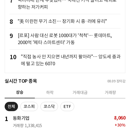
7
박리다매 한계 부딪혔나… 국내선 가격 올리고 해외로
향하는 저가커피
8
"美 이란전 무기 소진… 장기화 시 중·러에 유리"
9
[르포] 사람 대신 로봇 1000대가 '척척'… 롯데마트,
2000억 '제타 스마트센터' 가동
10
"직접 농사 안 지으면 내년까지 팔아라"… 양도세 중과
에 떨고 있는 6070
실시간 TOP 종목
08.09
장마감
상승
하락
거래대금
거래량
전체
코스피
코스닥
ETF
8,060
1
동화기업
+
30
%
거래량
1,338,415