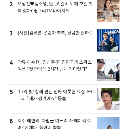
2
오상진♥김소영, 딸 LA 갈비 위해 호텔 뷔
페 찾아('띵그리TV')//어저께
3
[사진]김무열-윤승아 부부, 달콤한 손하트
4
악뮤 이수현, '김성주子' 김민국과 스위스
여행 "첫 만남에 2시간 넘게 기다렸다"
5
'17억 빚' 함께 견딘 친母 애틋한 효심..MC
그리 "제가 챙겨야죠" 뭉클
6
제주 해변의 '차범근 며느리'가 왜이리 예
뻐? 한채아, 청량미 뿜뿜