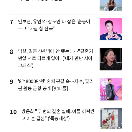
7
안보현, 유연석·장도연 다 잡은 '순둥이'
토크 "사람 참 진국"
8
넉살, 결혼 4년 밖에 안 됐는데…"결혼기
념일 서로 다르게 알아" ('내가 만난 사이
코패스')
9
'8억8000만원' 손배 판결 속…지수, 필리
핀 활동 근황 공개 [핫피플]
10
방은희 "두 번의 결혼 실패..아들 허락받
고 이혼 결심" ('특종세상')