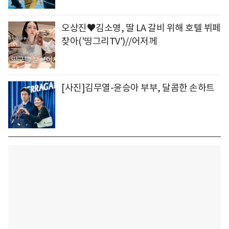
오상진♥김소영, 딸 LA 갈비 위해 호텔 뷔페
찾아('띵그리TV')//어저께
[사진]김무열-윤승아 부부, 달콤한 손하트