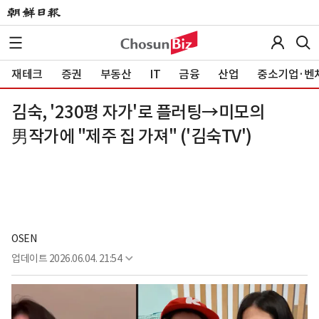
재테크
증권
부동산
IT
금융
산업
중소기업·벤
김숙, '230평 자가'로 플러팅→미모의
男작가에 "제주 집 가져" ('김숙TV')
OSEN
업데이트
2026.06.04. 21:54