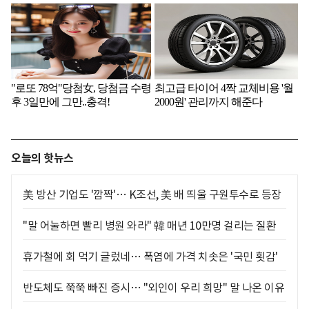
오늘의 핫뉴스
美 방산 기업도 '깜짝'… K조선, 美 배 띄울 구원투수로 등장
"말 어눌하면 빨리 병원 와라" 韓 매년 10만명 걸리는 질환
휴가철에 회 먹기 글렀네… 폭염에 가격 치솟은 '국민 횟감'
반도체도 쭉쭉 빠진 증시… "외인이 우리 희망" 말 나온 이유