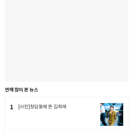
연예 많이 본 뉴스
1
[사진]청담동에 뜬 김희애