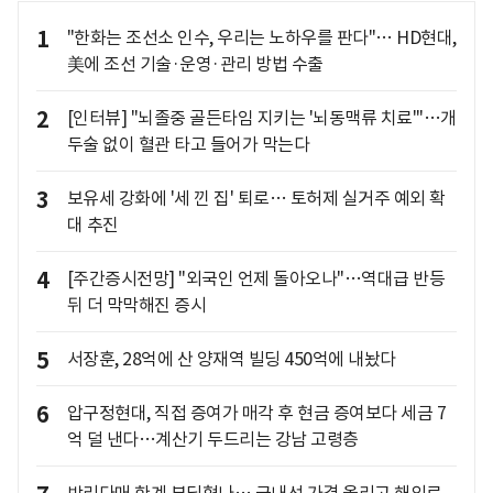
1
"한화는 조선소 인수, 우리는 노하우를 판다"… HD현대,
美에 조선 기술·운영·관리 방법 수출
2
[인터뷰] "뇌졸중 골든타임 지키는 '뇌동맥류 치료'"…개
두술 없이 혈관 타고 들어가 막는다
3
보유세 강화에 '세 낀 집' 퇴로… 토허제 실거주 예외 확
대 추진
4
[주간증시전망] "외국인 언제 돌아오나"…역대급 반등
뒤 더 막막해진 증시
5
서장훈, 28억에 산 양재역 빌딩 450억에 내놨다
6
압구정현대, 직접 증여가 매각 후 현금 증여보다 세금 7
억 덜 낸다…계산기 두드리는 강남 고령층