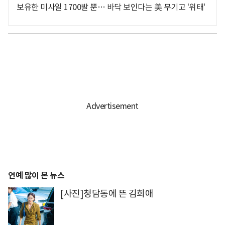
보유한 미사일 1700발 뿐… 바닥 보인다는 美 무기고 '위태'
연예 많이 본 뉴스
[사진]청담동에 뜬 김희애