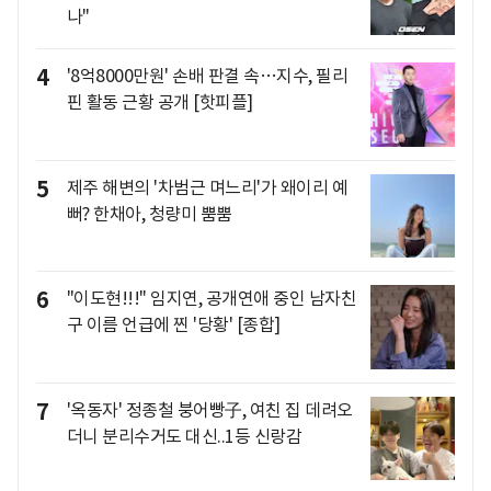
나"
4
'8억8000만원' 손배 판결 속…지수, 필리
핀 활동 근황 공개 [핫피플]
5
제주 해변의 '차범근 며느리'가 왜이리 예
뻐? 한채아, 청량미 뿜뿜
6
"이도현!!!" 임지연, 공개연애 중인 남자친
구 이름 언급에 찐 '당황' [종합]
7
'옥동자' 정종철 붕어빵子, 여친 집 데려오
더니 분리수거도 대신..1등 신랑감