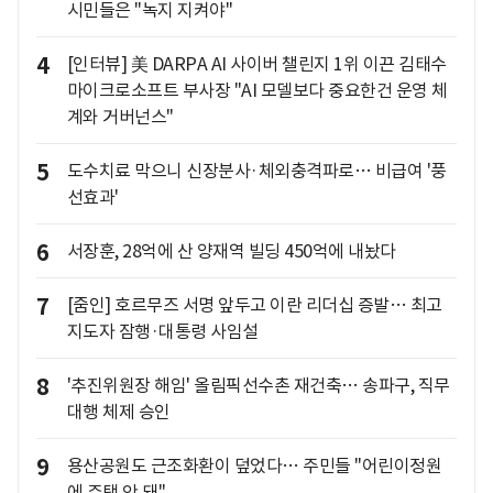
시민들은 "녹지 지켜야"
4
[인터뷰] 美 DARPA AI 사이버 챌린지 1위 이끈 김태수
마이크로소프트 부사장 "AI 모델보다 중요한건 운영 체
계와 거버넌스"
5
도수치료 막으니 신장분사·체외충격파로… 비급여 '풍
선효과'
6
서장훈, 28억에 산 양재역 빌딩 450억에 내놨다
7
[줌인] 호르무즈 서명 앞두고 이란 리더십 증발… 최고
지도자 잠행·대통령 사임설
8
'추진위원장 해임' 올림픽선수촌 재건축… 송파구, 직무
대행 체제 승인
9
용산공원도 근조화환이 덮었다… 주민들 "어린이정원
에 주택 안 돼"