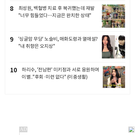
8
최성원, 백혈병 치료 후 복귀했는데 재발
"너무 힘들었다…지금은 완치한 상태"
9
'싱글맘 무당' 노슬비, 매화도령과 열애설?
"내 취향은 오지상"
10
하리수, '전남편' 미키정과 서로 응원하며
이별.."후회·미련 없다" (이중생활)