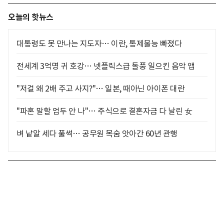
오늘의 핫뉴스
대통령도 못 만나는 지도자… 이란, 통제불능 빠졌다
전세계 3억명 귀 호강… 넷플릭스급 돌풍 일으킨 음악 앱
"저걸 왜 2배 주고 사지?"… 일본, 때아닌 아이폰 대란
"파혼 말할 엄두 안 나"… 주식으로 결혼자금 다 날린 女
벼 낱알 세다 풀썩… 공무원 목숨 앗아간 60년 관행