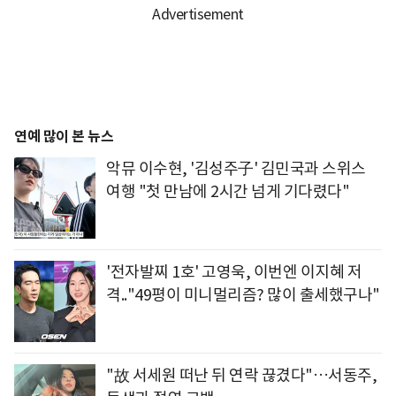
연예 많이 본 뉴스
악뮤 이수현, '김성주子' 김민국과 스위스
여행 "첫 만남에 2시간 넘게 기다렸다"
'전자발찌 1호' 고영욱, 이번엔 이지혜 저
격.."49평이 미니멀리즘? 많이 출세했구나"
"故 서세원 떠난 뒤 연락 끊겼다"…서동주,