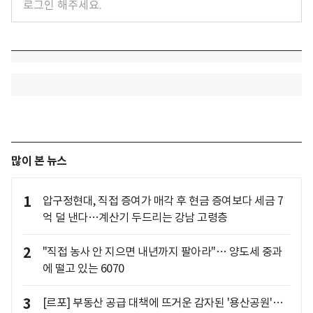
많이 본 뉴스
1
압구정현대, 직접 증여가 매각 후 현금 증여보다 세금 7
억 덜 낸다…계산기 두드리는 강남 고령층
2
"직접 농사 안 지으면 내년까지 팔아라"… 양도세 중과
에 떨고 있는 6070
3
[르포] 부동산 공급 대책에 뜨거운 감자된 '용산공원'…