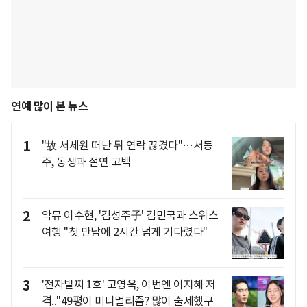
연예 많이 본 뉴스
1
"故 서세원 떠난 뒤 연락 끊겼다"…서동
주, 동생과 절연 고백
2
악뮤 이수현, '김성주子' 김민국과 스위스
여행 "첫 만남에 2시간 넘게 기다렸다"
3
'전자발찌 1호' 고영욱, 이번엔 이지혜 저
격.."49평이 미니멀리즘? 많이 출세했구