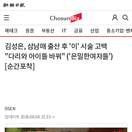
재테크
증권
부동산
IT
금융
산업
중소기업·벤
김성은, 삼남매 출산 후 '이' 시술 고백
"다리와 아이들 바꿔" ('은밀한여자들')
[순간포착]
OSEN
업데이트
2026.06.04. 21:33