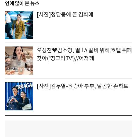
연예 많이 본 뉴스
[사진]청담동에 뜬 김희애
오상진♥김소영, 딸 LA 갈비 위해 호텔 뷔페
찾아('띵그리TV')//어저께
[사진]김무열-윤승아 부부, 달콤한 손하트