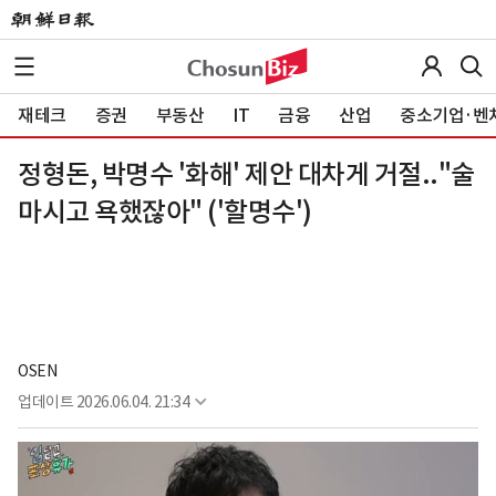
재테크
증권
부동산
IT
금융
산업
중소기업·벤
정형돈, 박명수 '화해' 제안 대차게 거절.."술
마시고 욕했잖아" ('할명수')
OSEN
업데이트
2026.06.04. 21:34