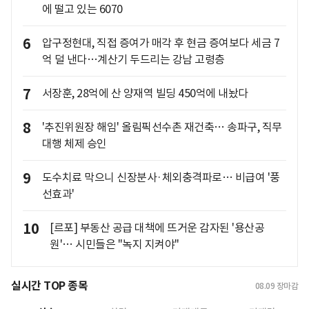
에 떨고 있는 6070
6
압구정현대, 직접 증여가 매각 후 현금 증여보다 세금 7
억 덜 낸다…계산기 두드리는 강남 고령층
7
서장훈, 28억에 산 양재역 빌딩 450억에 내놨다
8
'추진위원장 해임' 올림픽선수촌 재건축… 송파구, 직무
대행 체제 승인
9
도수치료 막으니 신장분사·체외충격파로… 비급여 '풍
선효과'
10
[르포] 부동산 공급 대책에 뜨거운 감자된 '용산공
원'… 시민들은 "녹지 지켜야"
실시간 TOP 종목
08.09
장마감