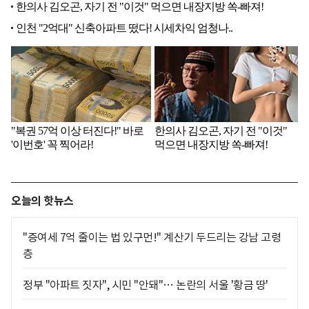
오늘의 핫뉴스
"증여세 7억 줄이는 법 있구먼!" 계산기 두드리는 강남 고령
층
정부 "아파트 짓자", 시민 "안돼"… 논란의 서울 '황금 땅'