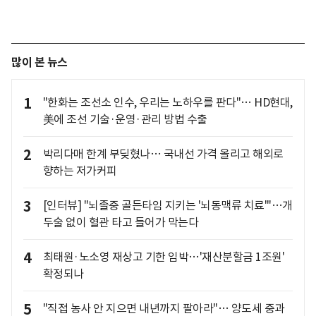
많이 본 뉴스
1
"한화는 조선소 인수, 우리는 노하우를 판다"… HD현대,
美에 조선 기술·운영·관리 방법 수출
2
박리다매 한계 부딪혔나… 국내선 가격 올리고 해외로
향하는 저가커피
3
[인터뷰] "뇌졸중 골든타임 지키는 '뇌동맥류 치료'"…개
두술 없이 혈관 타고 들어가 막는다
4
최태원·노소영 재상고 기한 임박…'재산분할금 1조원'
확정되나
5
"직접 농사 안 지으면 내년까지 팔아라"… 양도세 중과