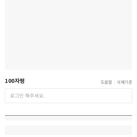
100자평
도움말
삭제기준