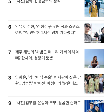
5
[사진]김희애, 청담룩의 정석
6
악뮤 이수현, '김성주子' 김민국과 스위스
여행 "첫 만남에 2시간 넘게 기다렸다"
7
제주 해변의 '차범근 며느리'가 왜이리 예
뻐? 한채아, 청량미 뿜뿜
8
양희은, '각막이식 수술' 후 지팡이 짚은 근
황..'암투병' 박미선·이성미와 '밝은미소'
9
[사진]김무열-윤승아 부부, 달콤한 손하트