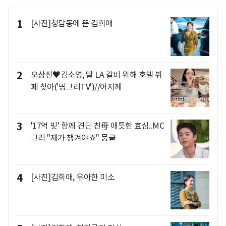
1
[사진]청담동에 뜬 김희애
2
오상진♥김소영, 딸 LA 갈비 위해 호텔 뷔
페 찾아('띵그리TV')//어저께
3
'17억 빚' 함께 견딘 친母 애틋한 효심..MC
그리 "제가 챙겨야죠" 뭉클
4
[사진]김희애, 우아한 미소