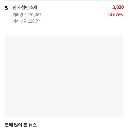
3,020
5
한국첨단소재
+
29.89
%
거래량
3,991,467
거래대금
118.3억
연예 많이 본 뉴스