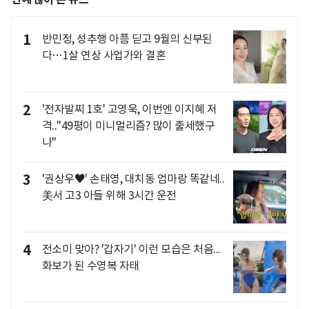
1
반민정, 성추행 아픔 딛고 9월의 신부된
다…1살 연상 사업가와 결혼
2
'전자발찌 1호' 고영욱, 이번엔 이지혜 저
격.."49평이 미니멀리즘? 많이 출세했구
나"
3
'권상우♥' 손태영, 대치동 엄마랑 똑같네..
美서 고3 아들 위해 3시간 운전
4
전소미 맞아? '갑자기' 이런 모습은 처음...
화보가 된 수영복 자태