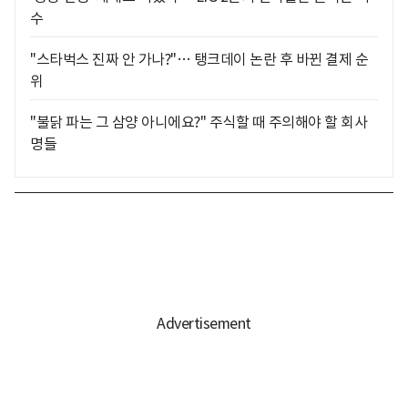
수
"스타벅스 진짜 안 가나?"… 탱크데이 논란 후 바뀐 결제 순
위
"불닭 파는 그 삼양 아니에요?" 주식할 때 주의해야 할 회사
명들