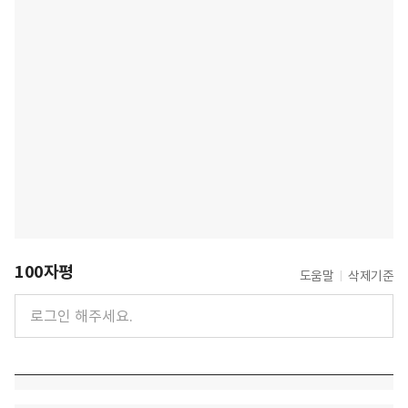
100자평
도움말
삭제기준