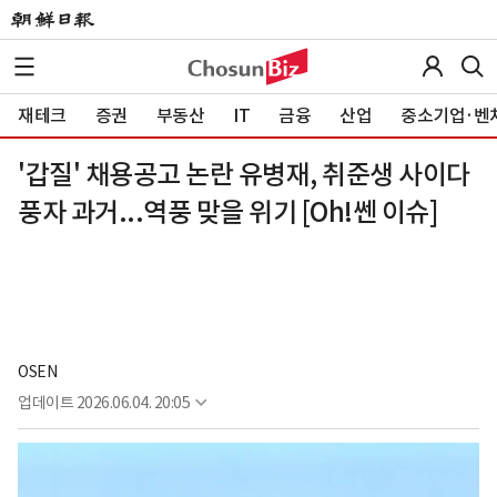
재테크
증권
부동산
IT
금융
산업
중소기업·벤
'갑질' 채용공고 논란 유병재, 취준생 사이다
풍자 과거...역풍 맞을 위기 [Oh!쎈 이슈]
OSEN
업데이트
2026.06.04. 20:05