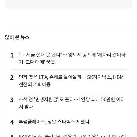
많이 본 뉴스
1
"그 세금 절대 못 낸다"… 양도세 공포에 '제자리 갈아타
기·교환 매매' 꿈틀
2
먼저 맺은 LTA, 손해로 돌아올까… SK하이닉스, HBM
선점의 기회비용
3
추석 전 '민생지원금' 또 푼다…1인당 최대 50만원 어디
서 받나
4
투썸플레이스, 정말 스타벅스 제쳤나
SK하이닉스, 솔리다임 키우기 나선 이유는…"이번 사이