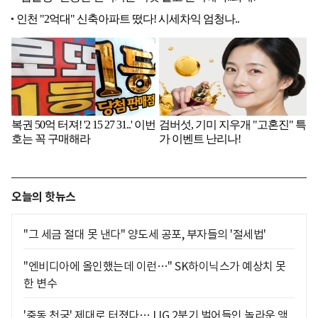
오늘의 핫뉴스
"그 세금 절대 못 낸다" 양도세 공포, 부자들의 '절세법'
"엔비디아에 올인했는데 이런…" SK하이닉스가 예상치 못
한 변수
'중동 천궁' 제대로 터졌다… LIG 2분기 벌어들인 놀라운 액