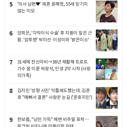
5
'의사 남편♥' 재혼 윤해영, 55세 믿기지
않는 미모
6
양희은, '각막이식 수술' 후 지팡이 짚은 근
황..'암투병' 박미선·이성미와 '밝은미소'
7
31세에 전신마비→38년 재활해 트로트
가수 꿈 이룬 박광석, 인생 2막 시작 (사랑
의가족)
8
김지민 '성형 사진' 악플쇄도했는데..김준
호 "예뻐서 결혼" 사랑꾼 눈길 ('준호지민')
9
한보름, "낭만 가득" 해변 비주얼 포착…
핑크빛 비키니에 러블리한 자태