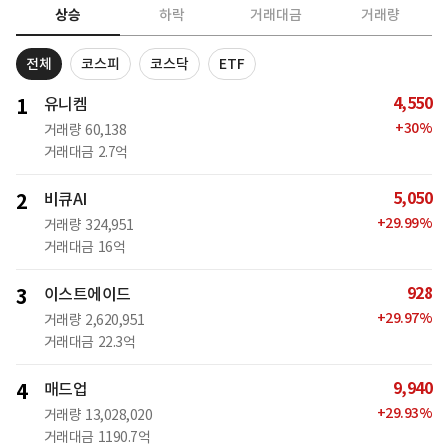
상승
하락
거래대금
거래량
전체
코스피
코스닥
ETF
4,550
1
유니켐
+
30
%
거래량
60,138
거래대금
2.7억
5,050
2
비큐AI
+
29.99
%
거래량
324,951
거래대금
16억
928
3
이스트에이드
+
29.97
%
거래량
2,620,951
거래대금
22.3억
9,940
4
매드업
+
29.93
%
거래량
13,028,020
거래대금
1190.7억