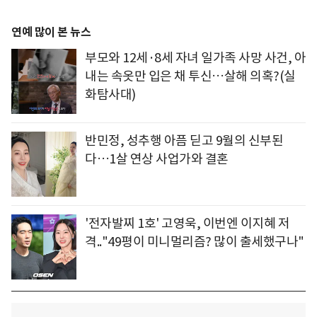
연예 많이 본 뉴스
부모와 12세·8세 자녀 일가족 사망 사건, 아
내는 속옷만 입은 채 투신…살해 의혹?(실
화탐사대)
반민정, 성추행 아픔 딛고 9월의 신부된
다…1살 연상 사업가와 결혼
'전자발찌 1호' 고영욱, 이번엔 이지혜 저
격.."49평이 미니멀리즘? 많이 출세했구나"