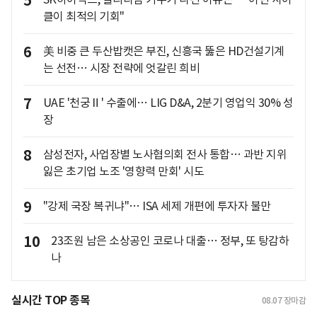
5
클이 최적의 기회"
6
美 비중 큰 두산밥캣은 부진, 신흥국 뚫은 HD건설기계
는 선전… 시장 전략에 엇갈린 희비
7
UAE '천궁Ⅱ' 수출에… LIG D&A, 2분기 영업익 30% 성
장
8
삼성전자, 사업장별 노사협의회 전사 통합… 과반 지위
잃은 초기업 노조 '영향력 만회' 시도
9
"강제 국장 복귀냐"… ISA 세제 개편에 투자자 불만
10
23조원 남은 소상공인 코로나 대출… 정부, 또 탕감하
나
실시간 TOP 종목
08.07
장마감