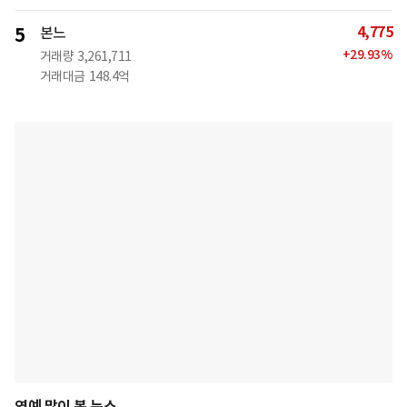
4,775
5
본느
+
29.93
%
거래량
3,261,711
거래대금
148.4억
연예 많이 본 뉴스