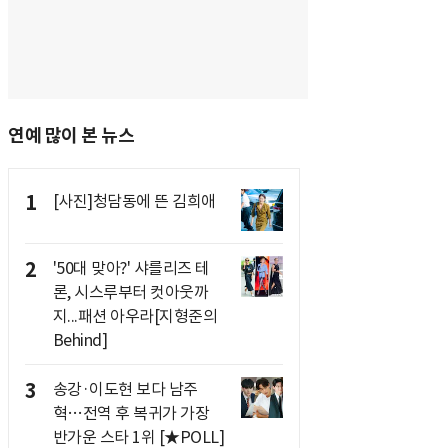
연예 많이 본 뉴스
1
[사진]청담동에 뜬 김희애
2
'50대 맞아?' 샤를리즈 테
론, 시스루부터 컷아웃까
지...패션 아우라[지형준의
Behind]
3
송강·이도현 보다 남주
혁…전역 후 복귀가 가장
반가운 스타 1위 [★POLL]