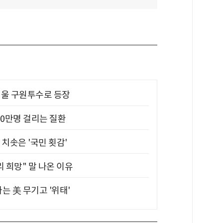
 띄울 구원투수로 등장
10만명 걸리는 질환
치솟은 '국민 횟감'
 희망" 말 나온 이유
는 美 무기고 '위태'