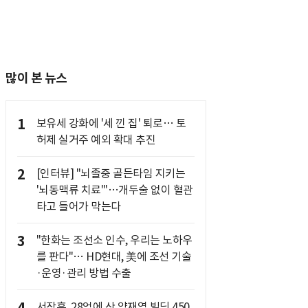
많이 본 뉴스
1
보유세 강화에 '세 낀 집' 퇴로… 토
허제 실거주 예외 확대 추진
2
[인터뷰] "뇌졸중 골든타임 지키는
'뇌동맥류 치료'"…개두술 없이 혈관
타고 들어가 막는다
3
"한화는 조선소 인수, 우리는 노하우
를 판다"… HD현대, 美에 조선 기술
·운영·관리 방법 수출
서장훈, 28억에 산 양재역 빌딩 450