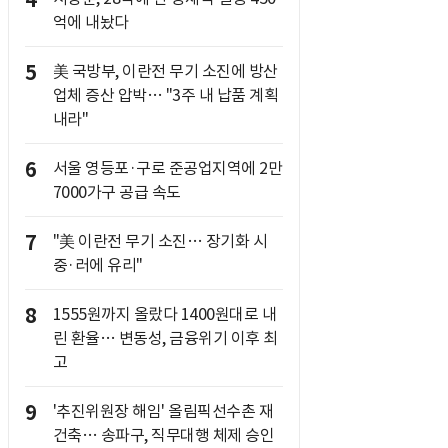
4
억에 내놨다
5
美 국방부, 이란전 무기 소진에 방산
업체 증산 압박… "3주 내 납품 계획
내라"
6
서울 영등포·구로 준공업지역에 2만
7000가구 공급 속도
7
"美 이란전 무기 소진… 장기화 시
중·러에 유리"
8
1555원까지 올랐다 1400원대로 내
린 환율… 변동성, 금융위기 이후 최
고
9
'추진위원장 해임' 올림픽선수촌 재
건축… 송파구, 직무대행 체제 승인