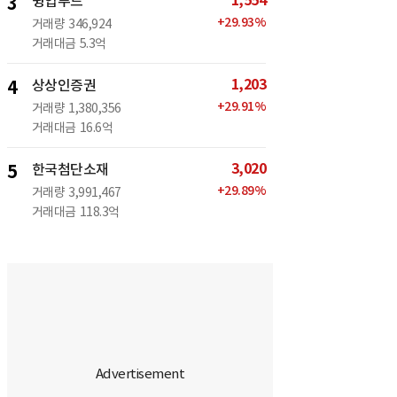
1,554
3
윙입푸드
+
29.93
%
거래량
346,924
거래대금
5.3억
1,203
4
상상인증권
+
29.91
%
거래량
1,380,356
거래대금
16.6억
3,020
5
한국첨단소재
+
29.89
%
거래량
3,991,467
거래대금
118.3억