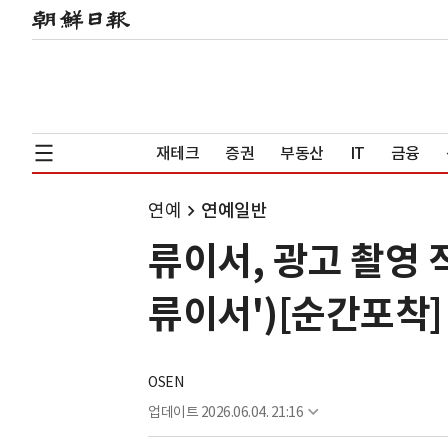
재테크
증권
부동산
IT
금융
연예
연예일반
류이서, 광고 촬영 
류이서')[순간포착]
OSEN
업데이트
2026.06.04. 21:16