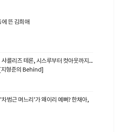
동에 뜬 김희애
?' 샤를리즈 테론, 시스루부터 컷아웃까지...
지형준의 Behind]
'차범근 며느리'가 왜이리 예뻐? 한채아,