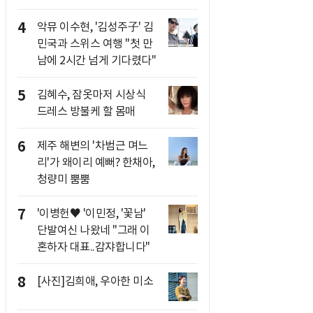
4
악뮤 이수현, '김성주子' 김
민국과 스위스 여행 "첫 만
남에 2시간 넘게 기다렸다"
5
김혜수, 잠옷마저 시상식
드레스 방불케 할 몸매
6
제주 해변의 '차범근 며느
리'가 왜이리 예뻐? 한채아,
청량미 뿜뿜
7
'이병헌♥ '이민정, '꽃남'
단발여신 나왔네 "그래 이
혼하자 대표..감쟈합니다"
8
[사진]김희애, 우아한 미소