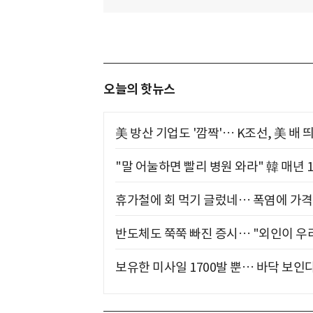
오늘의 핫뉴스
美 방산 기업도 '깜짝'… K조선, 美 배
"말 어눌하면 빨리 병원 와라" 韓 매년 
휴가철에 회 먹기 글렀네… 폭염에 가격 
반도체도 쭉쭉 빠진 증시… "외인이 우리
보유한 미사일 1700발 뿐… 바닥 보인다