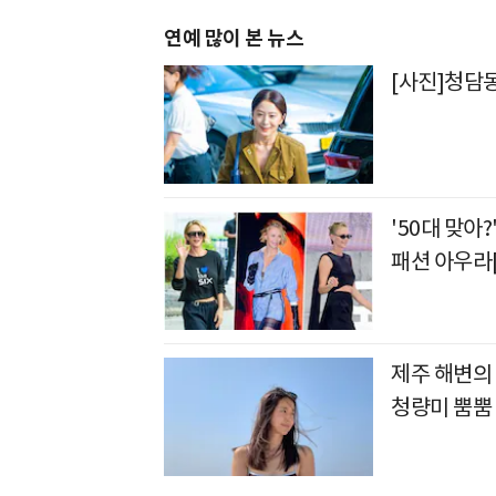
연예 많이 본 뉴스
[사진]청담
'50대 맞아
패션 아우라[
제주 해변의 
청량미 뿜뿜