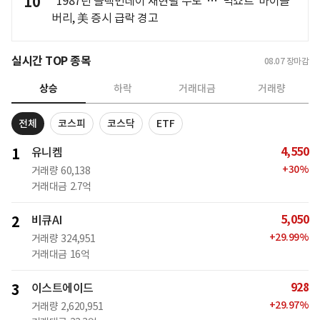
10
"1987년 블랙먼데이 재현될 수도"… '빅쇼트' 마이클
버리, 美 증시 급락 경고
실시간 TOP 종목
08.07
장마감
상승
하락
거래대금
거래량
전체
코스피
코스닥
ETF
4,550
1
유니켐
+
30
%
거래량
60,138
거래대금
2.7억
5,050
2
비큐AI
+
29.99
%
거래량
324,951
거래대금
16억
928
3
이스트에이드
+
29.97
%
거래량
2,620,951