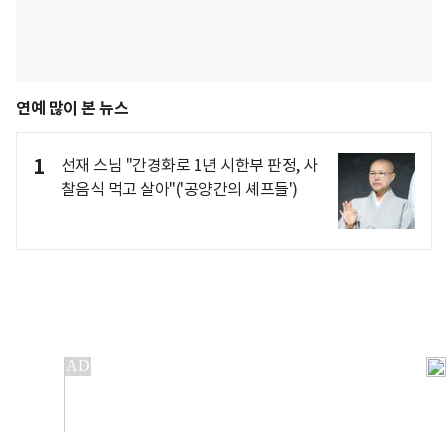
연예 많이 본 뉴스
1
선재 스님 "간경화로 1년 시한부 판정, 사
찰음식 먹고 살아"('공양간의 셰프들')
개인정보처리방침
앱설치(Android)