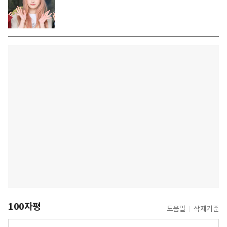
100자평
도움말
삭제기준