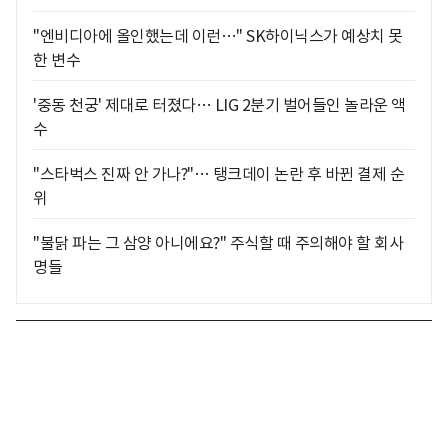
"엔비디아에 올인했는데 이런…" SK하이닉스가 예상치 못
한 변수
'중동 천궁' 제대로 터졌다… LIG 2분기 벌어들인 놀라운 액
수
"스타벅스 진짜 안 가나?"… 탱크데이 논란 후 바뀐 결제 순
위
"불닭 파는 그 삼양 아니에요?" 주식할 때 주의해야 할 회사
명들