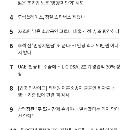
잃은 초기업 노조 '영향력 만회' 시도
4
투썸플레이스, 정말 스타벅스 제쳤나
5
23조원 남은 소상공인 코로나 대출… 정부, 또 탕감하나
6
추석 전 '민생지원금' 또 푼다…1인당 최대 50만원 어디
서 받나
7
UAE '천궁Ⅱ' 수출에… LIG D&A, 2분기 영업익 30% 성
장
8
[법조 인사이드] 최태원 이혼소송이 불붙인 위자료 논
쟁… 기준 없어 판결 '제각각'
9
산업장관 "주 52시간제 손봐야… 일하겠다는 의지 막아
선 안돼"