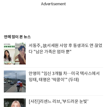
연예 많이 본 뉴스
서동주, 故서세원 사망 후 동생과도 연 끊었
다 "남은 가족은 엄마 뿐"
안영미 "임신 3개월 차…미국 텍사스에서
잉태, 태명은 '딱콩이'" (두데)
[사진]리센느 리브,'부드러운 눈빛'