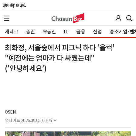
재테크
증권
부동산
IT
금융
산업
중소기업·벤
최화정, 서울숲에서 피크닉 하다 '울컥'
"예전에는 엄마가 다 싸줬는데"
('안녕하세요')
OSEN
업데이트
2026.06.05. 00:05