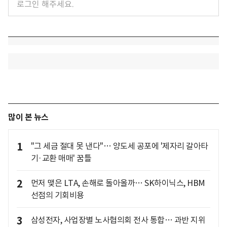
많이 본 뉴스
1
"그 세금 절대 못 낸다"… 양도세 공포에 '제자리 갈아타
기·교환 매매' 꿈틀
2
먼저 맺은 LTA, 손해로 돌아올까… SK하이닉스, HBM
선점의 기회비용
3
삼성전자, 사업장별 노사협의회 전사 통합… 과반 지위