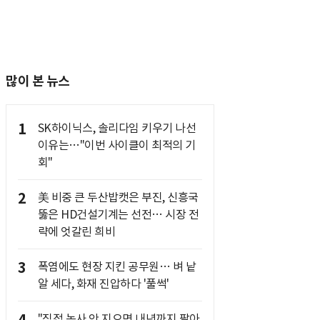
많이 본 뉴스
1
SK하이닉스, 솔리다임 키우기 나선
이유는…"이번 사이클이 최적의 기
회"
2
美 비중 큰 두산밥캣은 부진, 신흥국
뚫은 HD건설기계는 선전… 시장 전
략에 엇갈린 희비
3
폭염에도 현장 지킨 공무원… 벼 낱
알 세다, 화재 진압하다 '풀썩'
"직접 농사 안 지으면 내년까지 팔아