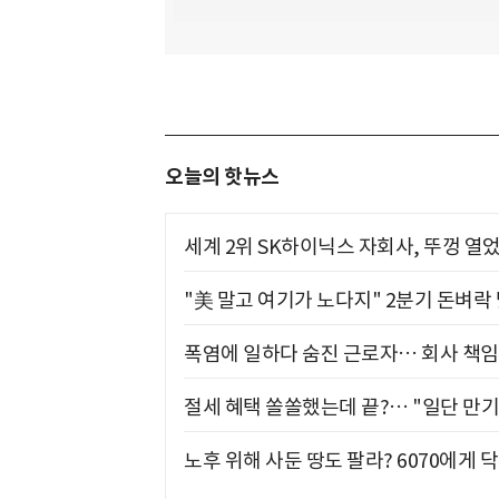
오늘의 핫뉴스
세계 2위 SK하이닉스 자회사, 뚜껑 열
"美 말고 여기가 노다지" 2분기 돈벼락
폭염에 일하다 숨진 근로자… 회사 책임
절세 혜택 쏠쏠했는데 끝?… "일단 만기
노후 위해 사둔 땅도 팔라? 6070에게 닥