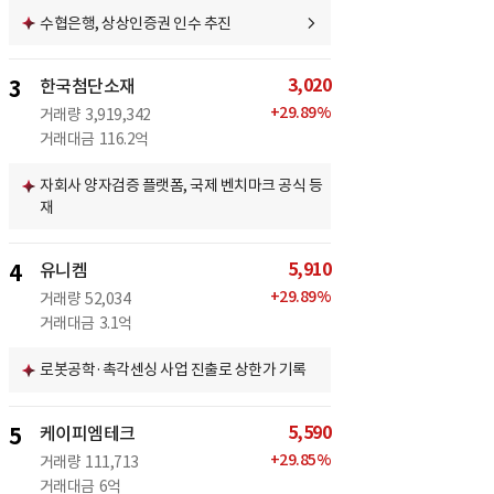
수협은행, 상상인증권 인수 추진
3,020
3
한국첨단소재
+
29.89
%
거래량
3,919,342
거래대금
116.2억
자회사 양자검증 플랫폼, 국제 벤치마크 공식 등
재
5,910
4
유니켐
+
29.89
%
거래량
52,034
거래대금
3.1억
로봇공학·촉각센싱 사업 진출로 상한가 기록
5,590
5
케이피엠테크
+
29.85
%
거래량
111,713
거래대금
6억