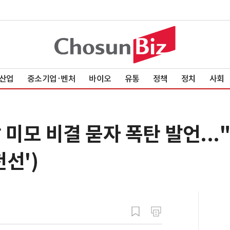
산업
중소기업·벤처
바이오
유통
정책
정치
사회
낯 미모 비결 묻자 폭탄 발언..
천선')