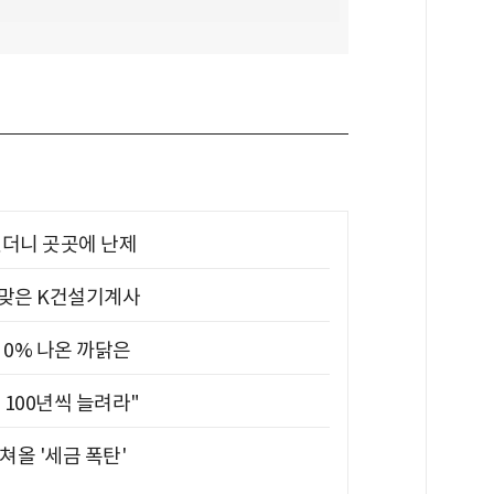
었더니 곳곳에 난제
 맞은 K건설기계사
 0% 나온 까닭은
 100년씩 늘려라"
쳐올 '세금 폭탄'