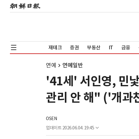
재테크
증권
부동산
IT
금융
연예
연예일반
'41세' 서인영, 민
관리 안 해" ('개과
OSEN
업데이트
2026.06.04. 19:45