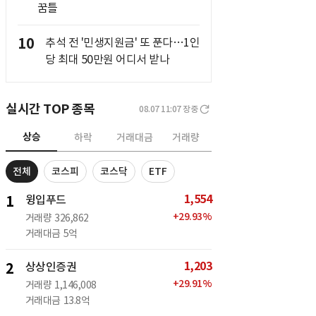
꿈틀
10
추석 전 '민생지원금' 또 푼다…1인
당 최대 50만원 어디서 받나
실시간 TOP 종목
08.07 11:07
장중
상승
하락
거래대금
거래량
전체
코스피
코스닥
ETF
1,554
1
윙입푸드
+
29.93
%
거래량
326,862
거래대금
5억
1,203
2
상상인증권
+
29.91
%
거래량
1,146,008
거래대금
13.8억