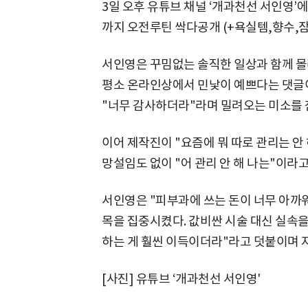
3일 오후 유튜브 채널 ‘개과천선 서인영
까지 오전루틴 싹다공개 (+욕실템,향수,
서인영은 꾸밈없는 솔직한 일상과 함께 몰
평소 온라인상에서 민낯이 예쁘다는 댓글
"너무 감사하더라"라며 밀려오는 미소를 
이어 제작진이 "요즘에 뭐 따로 관리는 안
망설임도 없이 "어 관리 안 해 나는"이라고
서인영은 "피부과에 쓰는 돈이 너무 아까워
목을 집중시켰다. 값비싼 시술 대신 실속
하는 게 훨씬 이득이더라"라고 덧붙이며 
[사진] 유튜브 ‘개과천선 서인영'