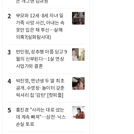
은 개그맨 김규원
2
부모와 12세·8세 자녀 일
가족 사망 사건, 아내는 속
옷만 입은 채 투신…살해
의혹?(실화탐사대)
3
반민정, 성추행 아픔 딛고 9
월의 신부된다…1살 연상
사업가와 결혼
4
박진영, 연년생 두 딸 최초
공개..수영장·놀이터 갖춘
럭셔리 집 '감탄' [핫피플]
5
홍진경 "사라는 대로 샀는
데 계속 빠져"…삼전·닉스
손실 토로