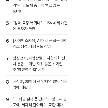
4
라"… 양도세 중과에 떨고 있는
6070
5
"강제 국장 복귀냐"… ISA 세제 개편
에 투자자 불만
6
[사이언스카페] AI가 세균 잡는 바이
러스 생성, 내성균도 감염
7
삼성전자, 사업장별 노사협의회 전
사 통합… 과반 지위 잃은 초기업 노
조 '영향력 만회' 시도
8
서장훈, 28억에 산 양재역 빌딩 450
억에 내놨다
9
"그 세금 절대 못 낸다"… 양도세 공
포에 '제자리 갈아타기·교환 매매'