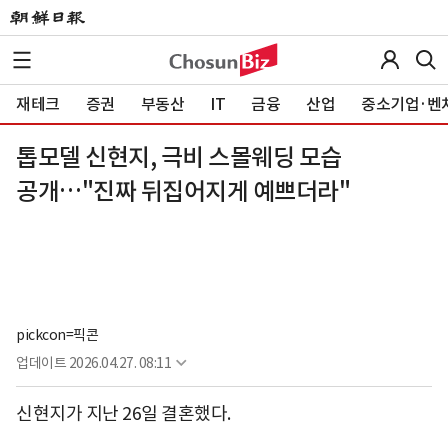
재테크
증권
부동산
IT
금융
산업
중소기업·벤
톱모델 신현지, 극비 스몰웨딩 모습
공개…"진짜 뒤집어지게 예쁘더라"
pickcon=픽콘
업데이트
2026.04.27. 08:11
신현지가 지난 26일 결혼했다.