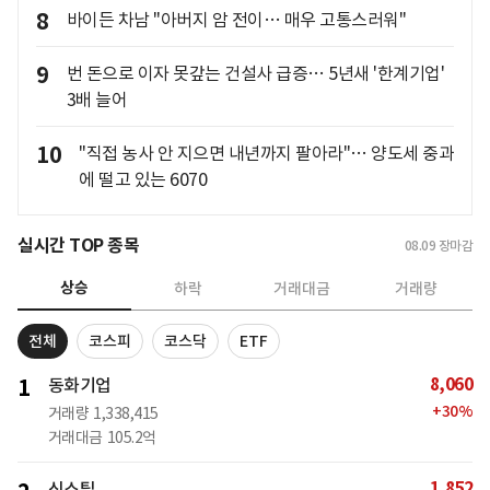
8
바이든 차남 "아버지 암 전이… 매우 고통스러워"
9
번 돈으로 이자 못갚는 건설사 급증… 5년새 '한계기업'
3배 늘어
10
"직접 농사 안 지으면 내년까지 팔아라"… 양도세 중과
에 떨고 있는 6070
실시간 TOP 종목
08.09
장마감
상승
하락
거래대금
거래량
전체
코스피
코스닥
ETF
8,060
1
동화기업
+
30
%
거래량
1,338,415
거래대금
105.2억
1,852
신스틸