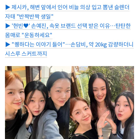
▶ 제시카, 해변 앞에서 인어 비늘 의상 입고 뽐낸 슬렌더
자태 "반짝반짝 생일"
▶ '현빈♥' 손예진, 속옷 브랜드 선택 받은 이유…탄탄한
몸매로 "운동하세요"
▶ "퀭하다는 이야기 들어"…손담비, 약 20kg 감량하더니
시스루 스커트까지