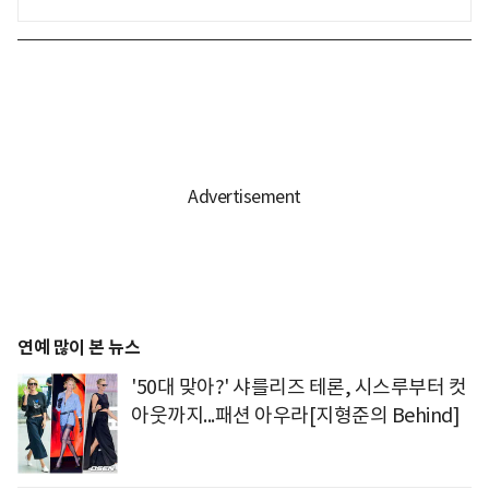
연예 많이 본 뉴스
'50대 맞아?' 샤를리즈 테론, 시스루부터 컷
아웃까지...패션 아우라[지형준의 Behind]