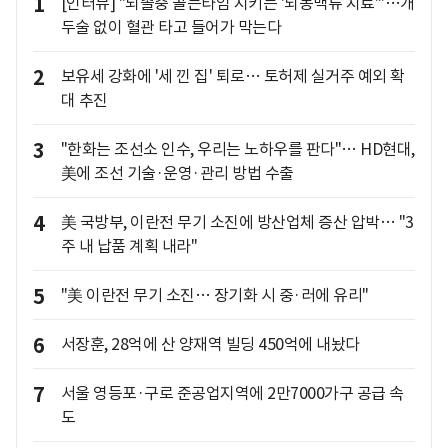
1
[인터뷰] "뇌졸중 골든타임 지키는 '뇌동맥류 치료'"…개
두술 없이 혈관 타고 들어가 막는다
2
보유세 강화에 '세 낀 집' 퇴로… 토허제 실거주 예외 확
대 추진
3
"한화는 조선소 인수, 우리는 노하우를 판다"… HD현대,
美에 조선 기술·운영·관리 방법 수출
4
美 국방부, 이란전 무기 소진에 방산업체 증산 압박… "3
주 내 납품 계획 내라"
5
"美 이란전 무기 소진… 장기화 시 중·러에 유리"
6
서장훈, 28억에 산 양재역 빌딩 450억에 내놨다
7
서울 영등포·구로 준공업지역에 2만7000가구 공급 속
도