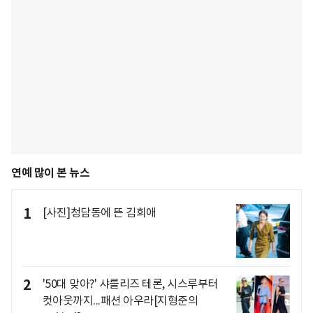
연예 많이 본 뉴스
1
[사진]청담동에 뜬 김희애
2
'50대 맞아?' 샤를리즈 테론, 시스루부터
컷아웃까지...패션 아우라[지형준의