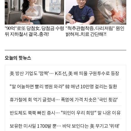
오늘의 핫뉴스
美 방산 기업도 '깜짝'… K조선, 美 배 띄울 구원투수로 등장
"말 어눌하면 빨리 병원 와라" 韓 매년 10만명 걸리는 질환
휴가철에 회 먹기 글렀네… 폭염에 가격 치솟은 '국민 횟감'
반도체도 쭉쭉 빠진 증시… "외인이 우리 희망" 말 나온 이유
보유한 미사일 1700발 뿐… 바닥 보인다는 美 무기고 '위태'