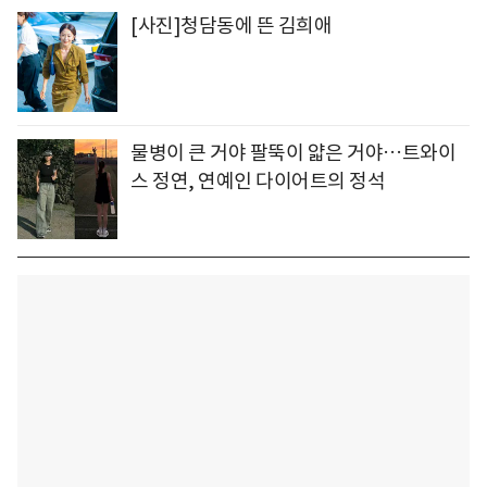
[사진]청담동에 뜬 김희애
물병이 큰 거야 팔뚝이 얇은 거야…트와이
스 정연, 연예인 다이어트의 정석