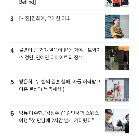
Behind]
3
[사진]김희애, 우아한 미소
4
물병이 큰 거야 팔뚝이 얇은 거야…트와이
스 정연, 연예인 다이어트의 정석
5
방은희 "두 번의 결혼 실패..아들 허락받고
이혼 결심" ('특종세상')
6
악뮤 이수현, '김성주子' 김민국과 스위스
여행 "첫 만남에 2시간 넘게 기다렸다"