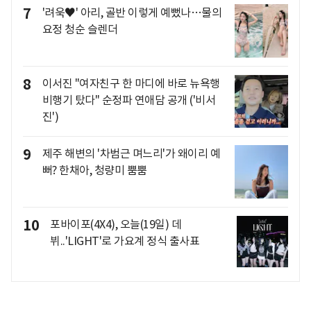
7
'려욱♥' 아리, 골반 이렇게 예뻤나…물의
요정 청순 슬렌더
8
이서진 "여자친구 한 마디에 바로 뉴욕행
비행기 탔다" 순정파 연애담 공개 ('비서
진')
9
제주 해변의 '차범근 며느리'가 왜이리 예
뻐? 한채아, 청량미 뿜뿜
10
포바이포(4X4), 오늘(19일) 데
뷔..'LIGHT'로 가요계 정식 출사표