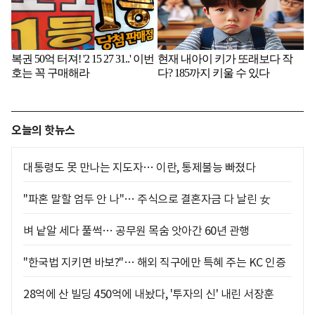
오늘의 핫뉴스
대통령도 못 만나는 지도자… 이란, 통제불능 빠졌다
"파혼 말할 엄두 안 나"… 주식으로 결혼자금 다 날린 女
벼 낱알 세다 풀썩… 공무원 목숨 앗아간 60년 관행
"한국법 지키면 바보?"… 해외 직구에만 특혜 주는 KC 인증
28억에 산 빌딩 450억에 내놨다, '투자의 신' 내린 서장훈