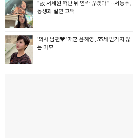
"故 서세원 떠난 뒤 연락 끊겼다"…서동주,
동생과 절연 고백
'의사 남편♥' 재혼 윤해영, 55세 믿기지 않
는 미모