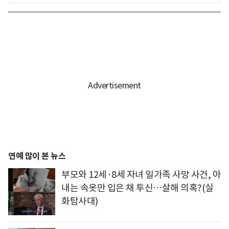
연예 많이 본 뉴스
부모와 12세·8세 자녀 일가족 사망 사건, 아
내는 속옷만 입은 채 투신…살해 의혹?(실
화탐사대)