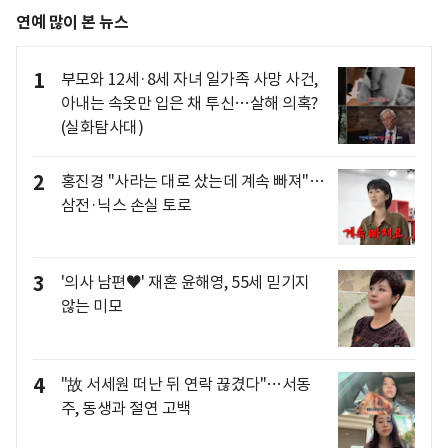
연예 많이 본 뉴스
1
부모와 12세·8세 자녀 일가족 사망 사건,
아내는 속옷만 입은 채 투신…살해 의혹?
(실화탐사대)
2
홍진경 "사라는 대로 샀는데 계속 빠져"…
삼전·닉스 손실 토로
3
'의사 남편♥' 재혼 윤해영, 55세 믿기지
않는 미모
4
"故 서세원 떠난 뒤 연락 끊겼다"…서동
주, 동생과 절연 고백