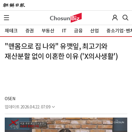
재테크
증권
부동산
IT
금융
산업
중소기업·벤
"맨몸으로 집 나와" 유깻잎, 최고기와
재산분할 없이 이혼한 이유 ('X의사생활')
OSEN
업데이트
2026.04.22. 07:09