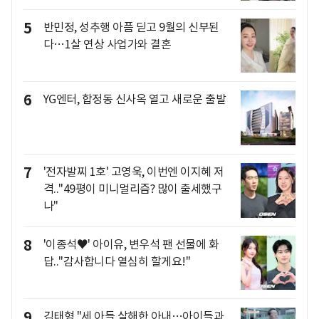
5
반민정, 성추행 아픔 딛고 9월의 신부된
다…1살 연상 사업가와 결혼
6
YG엔터, 합정동 신사옥 열고 새로운 출발
7
'전자발찌 1호' 고영욱, 이번엔 이지혜 저
격.."49평이 미니멀리즘? 많이 출세했구
나"
8
'이종석♥' 아이유, 변우석 팬 선물에 화
답.."감사합니다 열심히 할게요!"
9
김태형 "세 아들 살해한 아내…아이들과