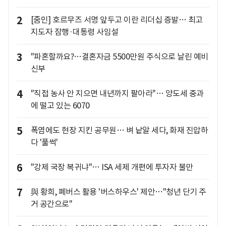
2
[줌인] 호르무즈 서명 앞두고 이란 리더십 증발… 최고
지도자 잠행·대통령 사임설
3
"파혼할까요?…결혼자금 5500만원 주식으로 날린 예비
신부
4
"직접 농사 안 지으면 내년까지 팔아라"… 양도세 중과
에 떨고 있는 6070
5
폭염에도 현장 지킨 공무원… 벼 낱알 세다, 화재 진압하
다 '풀썩'
6
"강제 국장 복귀냐"… ISA 세제 개편에 투자자 불만
7
與 황희, 폐버스 활용 '버스하우스' 제안…"청년 단기 주
거 공간으로"