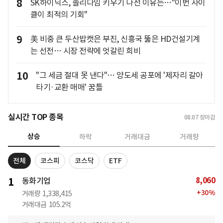
8
SK하이닉스, 솔리다임 키우기 나선 이유는…"이번 사이
클이 최적의 기회"
9
美 비중 큰 두산밥캣은 부진, 신흥국 뚫은 HD건설기계
는 선전… 시장 전략에 엇갈린 희비
10
"그 세금 절대 못 낸다"… 양도세 공포에 '제자리 갈아
타기·교환 매매' 꿈틀
실시간 TOP 종목
08.07
장마감
상승
하락
거래대금
거래량
전체
코스피
코스닥
ETF
8,060
1
동화기업
+
30
%
거래량
1,338,415
거래대금
105.2억