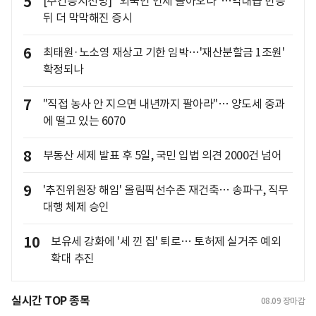
5
[주간증시전망] "외국인 언제 돌아오나"…역대급 반등
뒤 더 막막해진 증시
6
최태원·노소영 재상고 기한 임박…'재산분할금 1조원'
확정되나
7
"직접 농사 안 지으면 내년까지 팔아라"… 양도세 중과
에 떨고 있는 6070
8
부동산 세제 발표 후 5일, 국민 입법 의견 2000건 넘어
9
'추진위원장 해임' 올림픽선수촌 재건축… 송파구, 직무
대행 체제 승인
10
보유세 강화에 '세 낀 집' 퇴로… 토허제 실거주 예외
확대 추진
실시간 TOP 종목
08.09
장마감