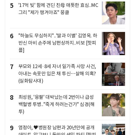
5
'17억 빚' 함께 견딘 친母 애틋한 효심..MC
그리 "제가 챙겨야죠" 뭉클
6
"하늘도 무심하지"..'딸과 이별' 김영옥. 하
반신 마비 손주에 남편상까지..비보 [핫피
플]
7
부모와 12세·8세 자녀 일가족 사망 사건,
아내는 속옷만 입은 채 투신…살해 의혹?
(실화탐사대)
8
최성원, '응팔' 대박났는데 2번이나 급성
백혈병 투병.."죽게 하려는건가" 심경(해
투)
9
염정아, ♥병원장 남편과 20년만에 공개
데이트..알고보니 둘만의 생일 파티 [핫피