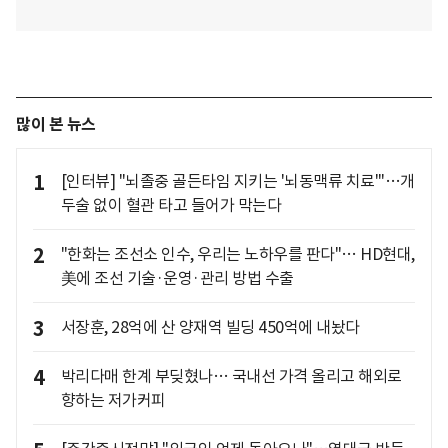
많이 본 뉴스
1
[인터뷰] "뇌졸중 골든타임 지키는 '뇌동맥류 치료'"…개
두술 없이 혈관 타고 들어가 막는다
2
"한화는 조선소 인수, 우리는 노하우를 판다"… HD현대,
美에 조선 기술·운영·관리 방법 수출
3
서장훈, 28억에 산 양재역 빌딩 450억에 내놨다
4
박리다매 한계 부딪혔나… 국내선 가격 올리고 해외로
향하는 저가커피