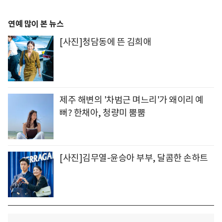
연예 많이 본 뉴스
[사진]청담동에 뜬 김희애
제주 해변의 '차범근 며느리'가 왜이리 예
뻐? 한채아, 청량미 뿜뿜
[사진]김무열-윤승아 부부, 달콤한 손하트