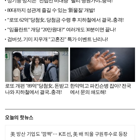
오늘의 핫뉴스
美 방산 기업도 '깜짝'… K조선, 美 배 띄울 구원투수로 등장