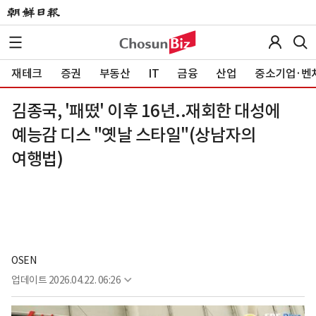
재테크
증권
부동산
IT
금융
산업
중소기업·벤
김종국, '패떴' 이후 16년..재회한 대성에
예능감 디스 "옛날 스타일"(상남자의
여행법)
OSEN
업데이트
2026.04.22. 06:26