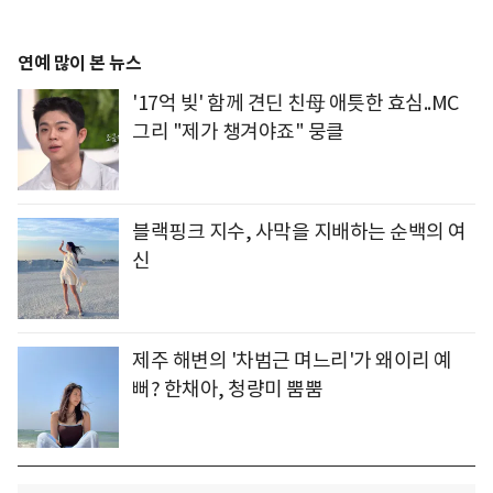
연예 많이 본 뉴스
'17억 빚' 함께 견딘 친母 애틋한 효심..MC
그리 "제가 챙겨야죠" 뭉클
블랙핑크 지수, 사막을 지배하는 순백의 여
신
제주 해변의 '차범근 며느리'가 왜이리 예
뻐? 한채아, 청량미 뿜뿜