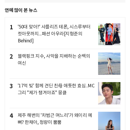
연예 많이 본 뉴스
1
'50대 맞아?' 샤를리즈 테론, 시스루부터
컷아웃까지...패션 아우라[지형준의
Behind]
2
블랙핑크 지수, 사막을 지배하는 순백의
여신
3
'17억 빚' 함께 견딘 친母 애틋한 효심..MC
그리 "제가 챙겨야죠" 뭉클
4
제주 해변의 '차범근 며느리'가 왜이리 예
뻐? 한채아, 청량미 뿜뿜