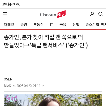
재테크
증권
부동산
IT
금융
산업
중소기업·벤
송가인, 본가 찾아 직접 캔 쑥으로 떡
만들었다→'특급 팬서비스' ('송가인')
OSEN
업데이트
2026.04.20. 21:11