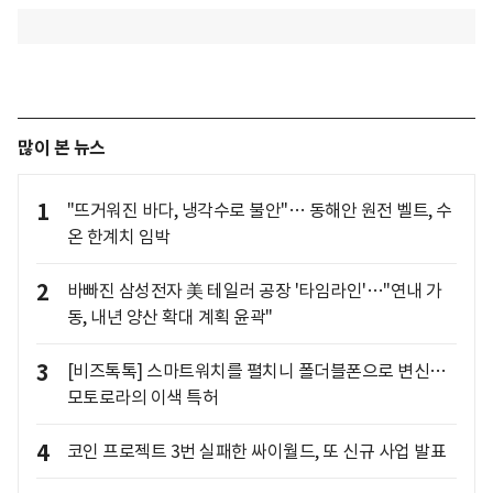
많이 본 뉴스
1
"뜨거워진 바다, 냉각수로 불안"… 동해안 원전 벨트, 수
온 한계치 임박
2
바빠진 삼성전자 美 테일러 공장 '타임라인'…"연내 가
동, 내년 양산 확대 계획 윤곽"
3
[비즈톡톡] 스마트워치를 펼치니 폴더블폰으로 변신…
모토로라의 이색 특허
4
코인 프로젝트 3번 실패한 싸이월드, 또 신규 사업 발표