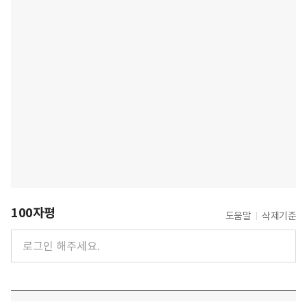
100자평
도움말
삭제기준