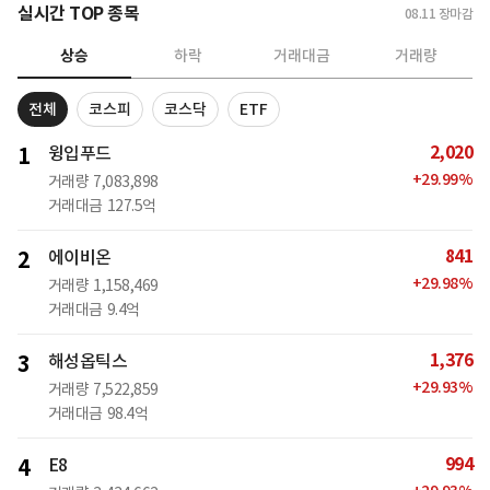
실시간 TOP 종목
08.11
장마감
상승
하락
거래대금
거래량
전체
코스피
코스닥
ETF
2,020
1
윙입푸드
+
29.99
%
거래량
7,083,898
거래대금
127.5억
841
2
에이비온
+
29.98
%
거래량
1,158,469
거래대금
9.4억
1,376
3
해성옵틱스
+
29.93
%
거래량
7,522,859
거래대금
98.4억
994
4
E8