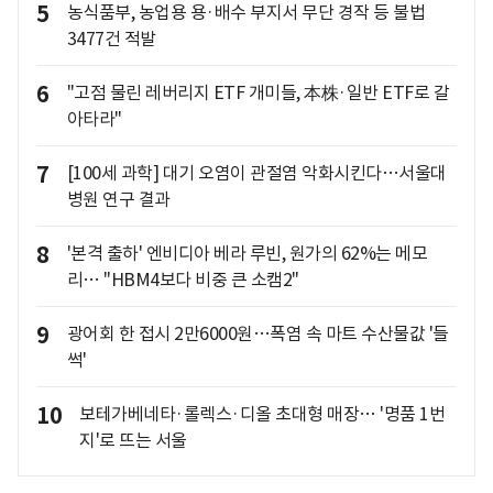
5
농식품부, 농업용 용·배수 부지서 무단 경작 등 불법
3477건 적발
6
"고점 물린 레버리지 ETF 개미들, 本株·일반 ETF로 갈
아타라"
7
[100세 과학] 대기 오염이 관절염 악화시킨다…서울대
병원 연구 결과
8
'본격 출하' 엔비디아 베라 루빈, 원가의 62%는 메모
리… "HBM4보다 비중 큰 소캠2"
9
광어회 한 접시 2만6000원…폭염 속 마트 수산물값 '들
썩'
10
보테가베네타·롤렉스·디올 초대형 매장… '명품 1번
지'로 뜨는 서울