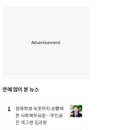
연예 많이 본 뉴스
1
장애학생 속옷까지 손빨래
한 사회복무요원…주인공
은 개그맨 김규원