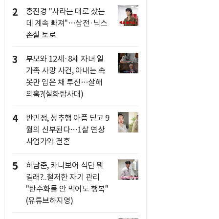
2
홍진경 "사라는 대로 샀는
데 계속 빠져"…삼전·닉스
손실 토로
3
부모와 12세·8세 자녀 일
가족 사망 사건, 아내는 속
옷만 입은 채 투신…살해
의혹?(실화탐사대)
4
반민정, 성추행 아픔 딛고 9
월의 신부된다…1살 연상
사업가와 결혼
5
허남준, 카니보어 식단 뭐
길래?..철저한 자기 관리
"탄수화물 안 먹어도 행복"
(유튜브하지영)