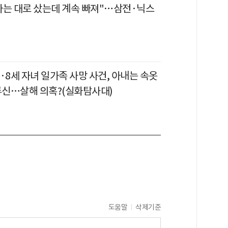
라는 대로 샀는데 계속 빠져"…삼전·닉스
·8세 자녀 일가족 사망 사건, 아내는 속옷
 투신…살해 의혹?(실화탐사대)
도움말
삭제기준