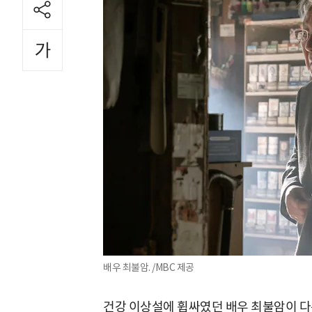
배우 최불암. /MBC 제공
건강 이상설에 휩싸였던 배우 최불암이 다