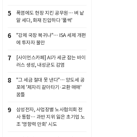
5
폭염에도 현장 지킨 공무원… 벼 낱
알 세다, 화재 진압하다 '풀썩'
6
"강제 국장 복귀냐"… ISA 세제 개편
에 투자자 불만
7
[사이언스카페] AI가 세균 잡는 바이
러스 생성, 내성균도 감염
8
"그 세금 절대 못 낸다"… 양도세 공
포에 '제자리 갈아타기·교환 매매'
꿈틀
9
삼성전자, 사업장별 노사협의회 전
사 통합… 과반 지위 잃은 초기업 노
조 '영향력 만회' 시도