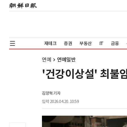
재테크
증권
부동산
IT
금융
연예
연예일반
'건강이상설' 최불암
김양혁 기자
입력
2026.04.20. 10:59