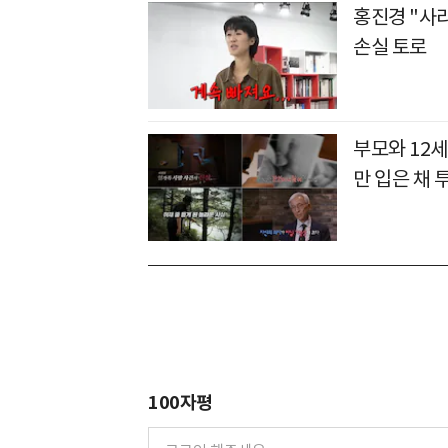
홍진경 "사
손실 토로
부모와 12세
만 입은 채
100자평