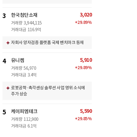
3,020
3
한국첨단소재
+
29.89
%
거래량
3,944,115
거래대금
116.9억
자회사 양자검증 플랫폼 국제 벤치마크 등재
5,910
4
유니켐
+
29.89
%
거래량
56,970
거래대금
3.4억
로봇공학·촉각센싱 솔루션 사업 영위 소식에
주가 상승
5,590
5
케이피엠테크
+
29.85
%
거래량
112,900
거래대금
6.1억