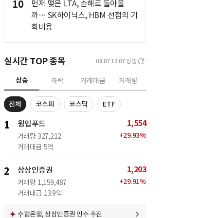
10
먼저 맺은 LTA, 손해로 돌아올
까… SK하이닉스, HBM 선점의 기
회비용
실시간 TOP 종목
08.07 12:07
장중
상승
하락
거래대금
거래량
전체
코스피
코스닥
ETF
1,554
1
윙입푸드
+
29.93
%
거래량
327,212
거래대금
5억
1,203
2
상상인증권
+
29.91
%
거래량
1,159,487
거래대금
13.9억
수협은행, 상상인증권 인수 추진