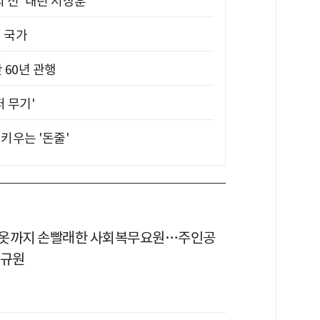
의 신' 내린 서장훈
진 국가
 60년 관행
퍼 무기'
키우는 '돈줄'
속옷까지 손빨래한 사회복무요원…주인공
김규원