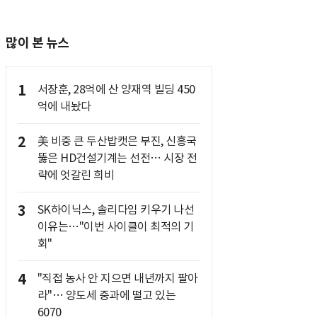
많이 본 뉴스
1
서장훈, 28억에 산 양재역 빌딩 450
억에 내놨다
2
美 비중 큰 두산밥캣은 부진, 신흥국
뚫은 HD건설기계는 선전… 시장 전
략에 엇갈린 희비
3
SK하이닉스, 솔리다임 키우기 나선
이유는…"이번 사이클이 최적의 기
회"
4
"직접 농사 안 지으면 내년까지 팔아
라"… 양도세 중과에 떨고 있는
6070