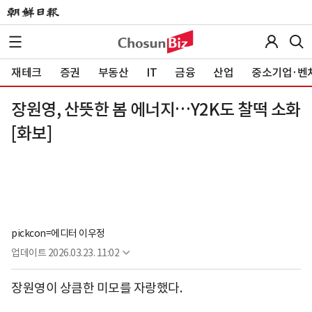
재테크
증권
부동산
IT
금융
산업
중소기업·벤
장원영, 산뜻한 봄 에너지…Y2K도 찰떡 소화
[화보]
pickcon=에디터 이우정
업데이트
2026.03.23. 11:02
장원영이 상큼한 미모를 자랑했다.