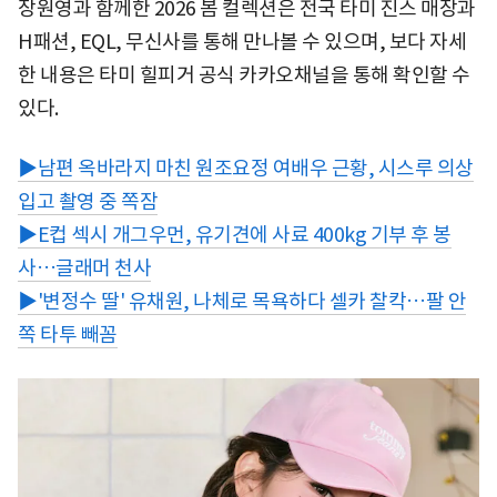
장원영과 함께한 2026 봄 컬렉션은 전국 타미 진스 매장과
H패션, EQL, 무신사를 통해 만나볼 수 있으며, 보다 자세
한 내용은 타미 힐피거 공식 카카오채널을 통해 확인할 수
있다.
▶남편 옥바라지 마친 원조요정 여배우 근황, 시스루 의상
입고 촬영 중 쪽잠
▶E컵 섹시 개그우먼, 유기견에 사료 400kg 기부 후 봉
사…글래머 천사
▶'변정수 딸' 유채원, 나체로 목욕하다 셀카 찰칵…팔 안
쪽 타투 빼꼼