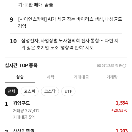
기·교환 매매' 꿈틀
9
[사이언스카페] AI가 세균 잡는 바이러스 생성, 내성균도
감염
10
삼성전자, 사업장별 노사협의회 전사 통합… 과반 지
위 잃은 초기업 노조 '영향력 만회' 시도
실시간 TOP 종목
08.07 12:36
장중
상승
하락
거래대금
거래량
전체
코스피
코스닥
ETF
1,554
1
윙입푸드
+
29.93
%
거래량
327,412
거래대금
5억
1,203
상상인증권