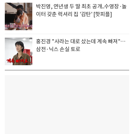
박진영, 연년생 두 딸 최초 공개..수영장·놀
이터 갖춘 럭셔리 집 '감탄' [핫피플]
홍진경 "사라는 대로 샀는데 계속 빠져"…
삼전·닉스 손실 토로