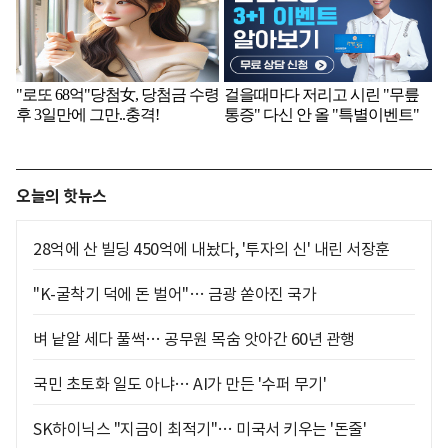
오늘의 핫뉴스
28억에 산 빌딩 450억에 내놨다, '투자의 신' 내린 서장훈
"K-굴착기 덕에 돈 벌어"… 금광 쏟아진 국가
벼 낱알 세다 풀썩… 공무원 목숨 앗아간 60년 관행
국민 초토화 일도 아냐… AI가 만든 '수퍼 무기'
SK하이닉스 "지금이 최적기"… 미국서 키우는 '돈줄'