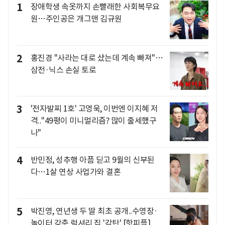
1
장애학생 속옷까지 손빨래한 사회복무요
원…주인공은 개그맨 김규원
2
홍진경 "사라는 대로 샀는데 계속 빠져"…
삼전·닉스 손실 토로
3
'전자발찌 1호' 고영욱, 이번엔 이지혜 저
격.."49평이 미니멀리즘? 많이 출세했구
나"
4
반민정, 성추행 아픔 딛고 9월의 신부된
다…1살 연상 사업가와 결혼
5
박진영, 연년생 두 딸 최초 공개..수영장·
놀이터 갖춘 럭셔리 집 '감탄' [핫피플]