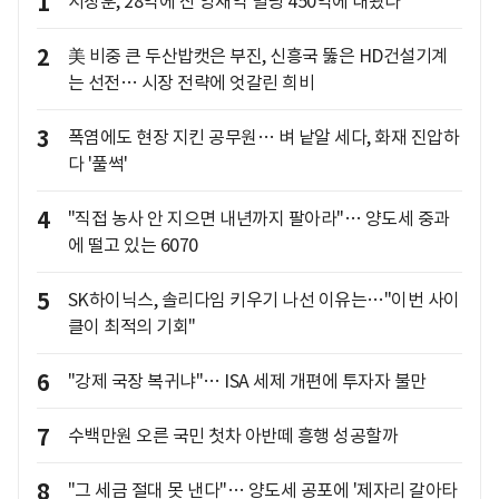
1
서장훈, 28억에 산 양재역 빌딩 450억에 내놨다
2
美 비중 큰 두산밥캣은 부진, 신흥국 뚫은 HD건설기계
는 선전… 시장 전략에 엇갈린 희비
3
폭염에도 현장 지킨 공무원… 벼 낱알 세다, 화재 진압하
다 '풀썩'
4
"직접 농사 안 지으면 내년까지 팔아라"… 양도세 중과
에 떨고 있는 6070
5
SK하이닉스, 솔리다임 키우기 나선 이유는…"이번 사이
클이 최적의 기회"
6
"강제 국장 복귀냐"… ISA 세제 개편에 투자자 불만
7
수백만원 오른 국민 첫차 아반떼 흥행 성공할까
8
"그 세금 절대 못 낸다"… 양도세 공포에 '제자리 갈아타