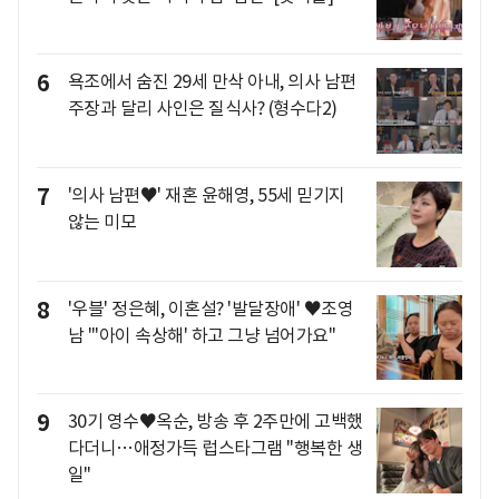
6
욕조에서 숨진 29세 만삭 아내, 의사 남편
주장과 달리 사인은 질식사? (형수다2)
7
'의사 남편♥' 재혼 윤해영, 55세 믿기지
않는 미모
8
'우블' 정은혜, 이혼설? '발달장애' ♥조영
남 "'아이 속상해' 하고 그냥 넘어가요"
9
30기 영수♥옥순, 방송 후 2주만에 고백했
다더니…애정가득 럽스타그램 "행복한 생
일"