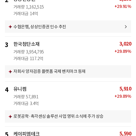
2
+
29.91
%
거래량
1,162,515
거래대금
14억
수협은행, 상상인증권 인수 추진
3,020
3
한국첨단소재
+
29.89
%
거래량
3,954,795
거래대금
117.2억
자회사 양자검증 플랫폼 국제 벤치마크 등재
5,910
4
유니켐
+
29.89
%
거래량
57,891
거래대금
3.4억
로봇공학·촉각센싱 솔루션 사업 영위 소식에 주가 상승
5,590
5
케이피엠테크