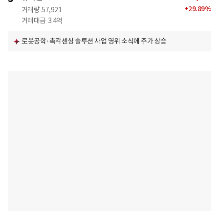
+
29.89
%
거래량
57,921
거래대금
3.4억
로봇공학·촉각센싱 솔루션 사업 영위 소식에 주가 상승