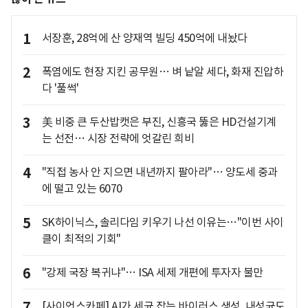
1
서장훈, 28억에 산 양재역 빌딩 450억에 내놨다
2
폭염에도 현장 지킨 공무원… 벼 낱알 세다, 화재 진압하
다 '풀썩'
3
美 비중 큰 두산밥캣은 부진, 신흥국 뚫은 HD건설기계
는 선전… 시장 전략에 엇갈린 희비
4
"직접 농사 안 지으면 내년까지 팔아라"… 양도세 중과
에 떨고 있는 6070
5
SK하이닉스, 솔리다임 키우기 나선 이유는…"이번 사이
클이 최적의 기회"
6
"강제 국장 복귀냐"… ISA 세제 개편에 투자자 불만
7
[사이언스카페] AI가 세균 잡는 바이러스 생성, 내성균도