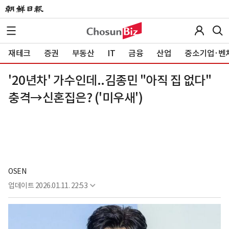
재테크
증권
부동산
IT
금융
산업
중소기업·벤
'20년차' 가수인데..김종민 "아직 집 없다"
충격→신혼집은? ('미우새')
OSEN
업데이트
2026.01.11. 22:53