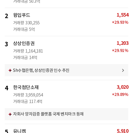
거래대금
50.3억
1,554
2
윙입푸드
+
29.93
%
거래량
330,255
거래대금
5억
1,203
3
상상인증권
+
29.91
%
거래량
1,164,181
거래대금
14억
Sh수협은행, 상상인증권 인수 추진
3,020
4
한국첨단소재
+
29.89
%
거래량
3,959,054
거래대금
117.4억
자회사 양자검증 플랫폼 국제 벤치마크 등재
5,910
5
유니켐