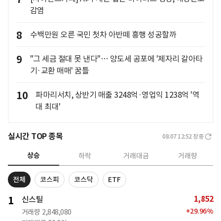
감염
8
수백만원 오른 국민 첫차 아반떼 흥행 성공할까
9
"그 세금 절대 못 낸다"… 양도세 공포에 '제자리 갈아타
기·교환 매매' 꿈틀
10
파마리서치, 상반기 매출 3248억·영업익 1238억 '역
대 최대'
실시간 TOP 종목
08.07 12:52
장중
상승
하락
거래대금
거래량
전체
코스피
코스닥
ETF
1,852
1
신스틸
+
29.96
%
거래량
2,848,080