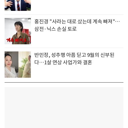
홍진경 "사라는 대로 샀는데 계속 빠져"…
삼전·닉스 손실 토로
반민정, 성추행 아픔 딛고 9월의 신부된
다…1살 연상 사업가와 결혼