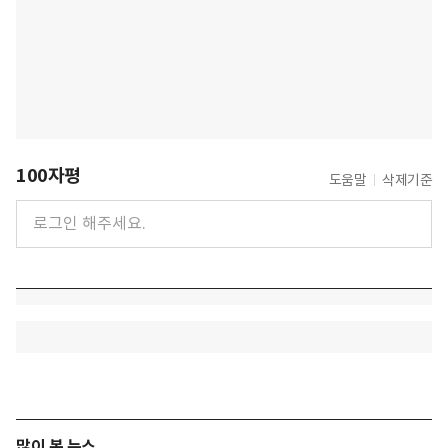
100자평
도움말
삭제기준
많이 본 뉴스