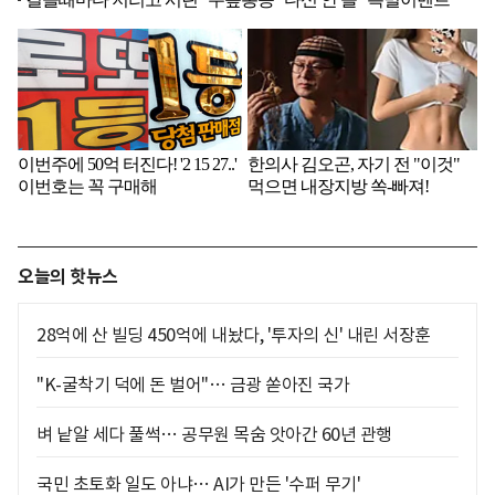
오늘의 핫뉴스
28억에 산 빌딩 450억에 내놨다, '투자의 신' 내린 서장훈
"K-굴착기 덕에 돈 벌어"… 금광 쏟아진 국가
벼 낱알 세다 풀썩… 공무원 목숨 앗아간 60년 관행
국민 초토화 일도 아냐… AI가 만든 '수퍼 무기'