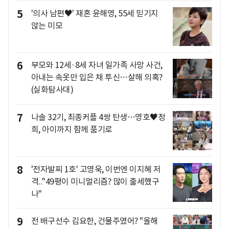
5
'의사 남편♥' 재혼 윤해영, 55세 믿기지
않는 미모
6
부모와 12세·8세 자녀 일가족 사망 사건,
아내는 속옷만 입은 채 투신…살해 의혹?
(실화탐사대)
7
나솔 32기, 최종커플 4쌍 탄생…영호♥정
희, 아이까지 함께 품기로
8
'전자발찌 1호' 고영욱, 이번엔 이지혜 저
격.."49평이 미니멀리즘? 많이 출세했구
나"
9
전 배구선수 김요한, 건물주였어? "올해