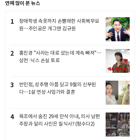
연예 많이 본 뉴스
1
장애학생 속옷까지 손빨래한 사회복무요
원…주인공은 개그맨 김규원
2
홍진경 "사라는 대로 샀는데 계속 빠져"…
삼전·닉스 손실 토로
3
반민정, 성추행 아픔 딛고 9월의 신부된
다…1살 연상 사업가와 결혼
4
욕조에서 숨진 29세 만삭 아내, 의사 남편
주장과 달리 사인은 질식사? (형수다2)