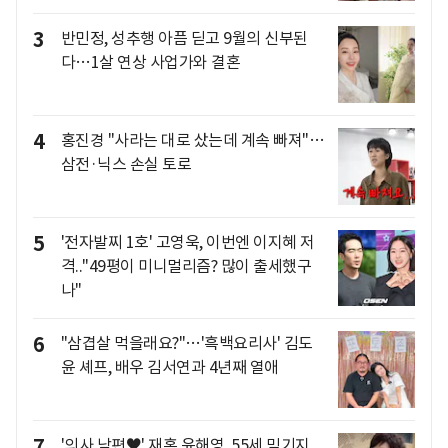
3
반민정, 성추행 아픔 딛고 9월의 신부된
다…1살 연상 사업가와 결혼
4
홍진경 "사라는 대로 샀는데 계속 빠져"…
삼전·닉스 손실 토로
5
'전자발찌 1호' 고영욱, 이번엔 이지혜 저
격.."49평이 미니멀리즘? 많이 출세했구
나"
6
"삼겹살 먹을래요?"…'흑백요리사' 김도
윤 셰프, 배우 김서연과 4년째 열애
7
'의사 남편♥' 재혼 윤해영, 55세 믿기지