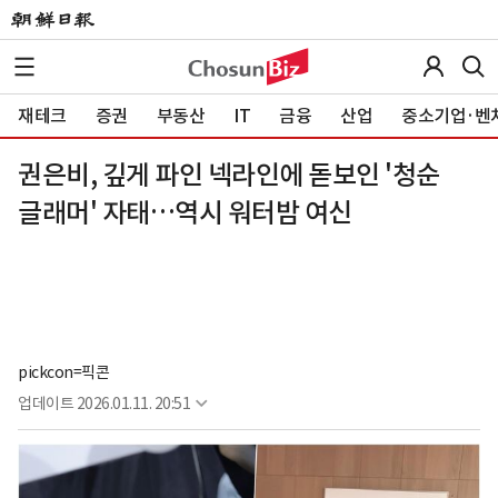
재테크
증권
부동산
IT
금융
산업
중소기업·벤
권은비, 깊게 파인 넥라인에 돋보인 '청순
글래머' 자태…역시 워터밤 여신
pickcon=픽콘
업데이트
2026.01.11. 20:51