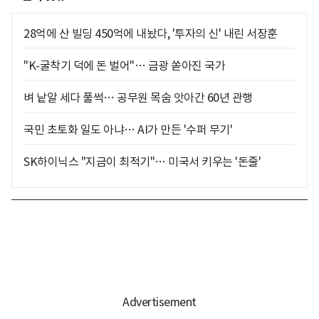
28억에 산 빌딩 450억에 내놨다, '투자의 신' 내린 서장훈
"K-굴착기 덕에 돈 벌어"… 금광 쏟아진 국가
벼 낱알 세다 풀썩… 공무원 목숨 앗아간 60년 관행
국민 초토화 일도 아냐… AI가 만든 '수퍼 무기'
SK하이닉스 "지금이 최적기"… 미국서 키우는 '돈줄'