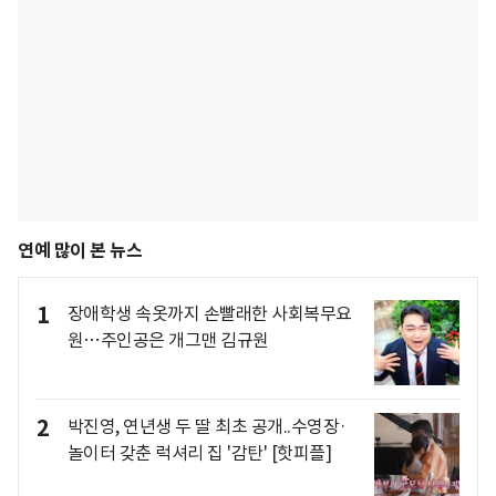
연예 많이 본 뉴스
1
장애학생 속옷까지 손빨래한 사회복무요
원…주인공은 개그맨 김규원
2
박진영, 연년생 두 딸 최초 공개..수영장·
놀이터 갖춘 럭셔리 집 '감탄' [핫피플]