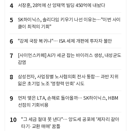
4
서장훈, 28억에 산 양재역 빌딩 450억에 내놨다
5
SK하이닉스, 솔리다임 키우기 나선 이유는…"이번 사이
클이 최적의 기회"
6
"강제 국장 복귀냐"… ISA 세제 개편에 투자자 불만
7
[사이언스카페] AI가 세균 잡는 바이러스 생성, 내성균도
감염
8
삼성전자, 사업장별 노사협의회 전사 통합… 과반 지위
잃은 초기업 노조 '영향력 만회' 시도
9
먼저 맺은 LTA, 손해로 돌아올까… SK하이닉스, HBM
선점의 기회비용
10
"그 세금 절대 못 낸다"… 양도세 공포에 '제자리 갈아
타기·교환 매매' 꿈틀