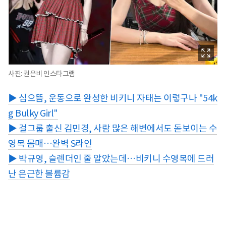
사진: 권은비 인스타그램
▶ 심으뜸, 운동으로 완성한 비키니 자태는 이렇구나 "54k
g Bulky Girl"
▶ 걸그룹 출신 김민경, 사람 많은 해변에서도 돋보이는 수
영복 몸매…완벽 S라인
▶ 박규영, 슬렌더인 줄 알았는데…비키니 수영복에 드러
난 은근한 볼륨감