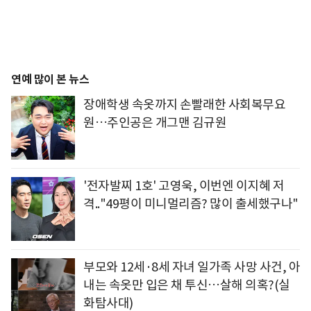
연예 많이 본 뉴스
장애학생 속옷까지 손빨래한 사회복무요
원…주인공은 개그맨 김규원
'전자발찌 1호' 고영욱, 이번엔 이지혜 저
격.."49평이 미니멀리즘? 많이 출세했구나"
부모와 12세·8세 자녀 일가족 사망 사건, 아
내는 속옷만 입은 채 투신…살해 의혹?(실
화탐사대)