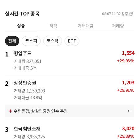
실시간 TOP 종목
08.07 11:32
장중
상승
하락
거래대금
거래량
전체
코스피
코스닥
ETF
1,554
1
윙입푸드
+
29.93
%
거래량
327,051
거래대금
5억
1,203
2
상상인증권
+
29.91
%
거래량
1,150,293
거래대금
13.8억
수협은행, 상상인증권 인수 추진
3,020
3
한국첨단소재
+
29.89
%
거래량
3,935,225