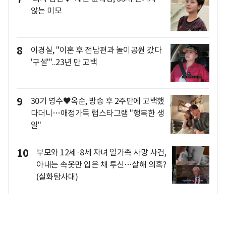
않는 미모
8
이경실, "이혼 후 전남편과 놀이공원 갔다
'구설'"..23년 만 고백
9
30기 영수♥옥순, 방송 후 2주만에 고백했
다더니…애정가득 럽스타그램 "행복한 생
일"
10
부모와 12세·8세 자녀 일가족 사망 사건,
아내는 속옷만 입은 채 투신…살해 의혹?
(실화탐사대)