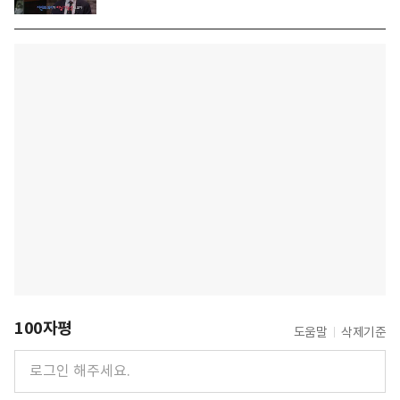
100자평
도움말
삭제기준