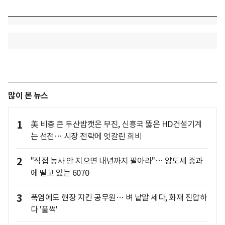
많이 본 뉴스
1
美 비중 큰 두산밥캣은 부진, 신흥국 뚫은 HD건설기계
는 선전… 시장 전략에 엇갈린 희비
2
"직접 농사 안 지으면 내년까지 팔아라"… 양도세 중과
에 떨고 있는 6070
3
폭염에도 현장 지킨 공무원… 벼 낱알 세다, 화재 진압하
다 '풀썩'