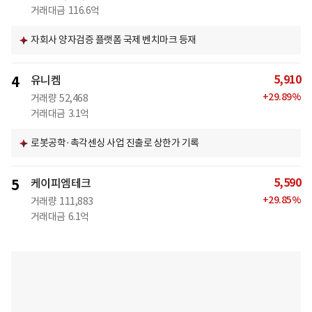
거래대금
116.6억
자회사 양자검증 플랫폼 국제 벤치마크 등재
5,910
4
유니켐
+
29.89
%
거래량
52,468
거래대금
3.1억
로봇공학·촉각센싱 사업 진출로 상한가 기록
5,590
5
케이피엠테크
+
29.85
%
거래량
111,883
거래대금
6.1억