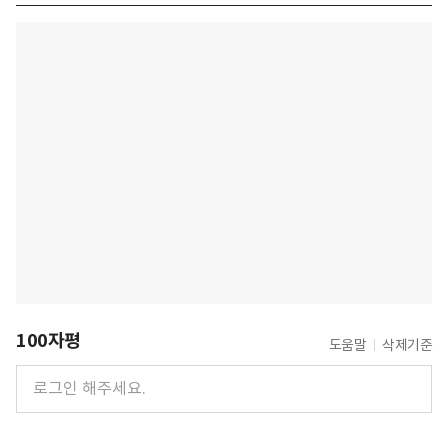
100자평
도움말
삭제기준