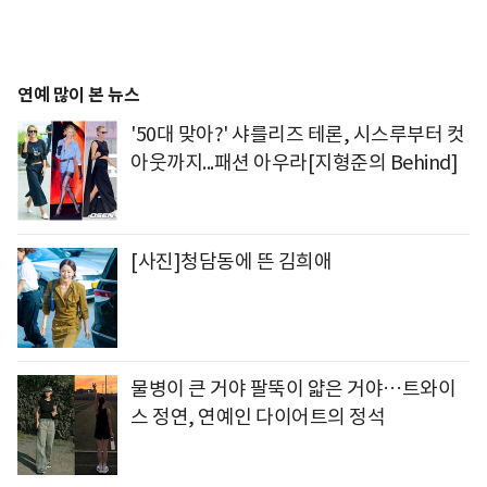
연예 많이 본 뉴스
'50대 맞아?' 샤를리즈 테론, 시스루부터 컷
아웃까지...패션 아우라[지형준의 Behind]
[사진]청담동에 뜬 김희애
물병이 큰 거야 팔뚝이 얇은 거야…트와이
스 정연, 연예인 다이어트의 정석