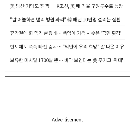
美 방산 기업도 '깜짝'… K조선, 美 배 띄울 구원투수로 등장
"말 어눌하면 빨리 병원 와라" 韓 매년 10만명 걸리는 질환
휴가철에 회 먹기 글렀네… 폭염에 가격 치솟은 '국민 횟감'
반도체도 쭉쭉 빠진 증시… "외인이 우리 희망" 말 나온 이유
보유한 미사일 1700발 뿐… 바닥 보인다는 美 무기고 '위태'