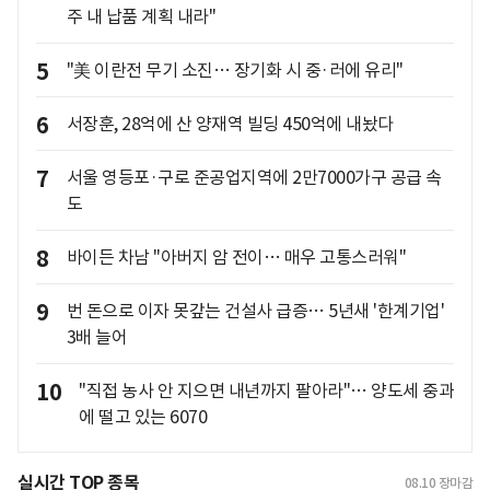
주 내 납품 계획 내라"
5
"美 이란전 무기 소진… 장기화 시 중·러에 유리"
6
서장훈, 28억에 산 양재역 빌딩 450억에 내놨다
7
서울 영등포·구로 준공업지역에 2만7000가구 공급 속
도
8
바이든 차남 "아버지 암 전이… 매우 고통스러워"
9
번 돈으로 이자 못갚는 건설사 급증… 5년새 '한계기업'
3배 늘어
10
"직접 농사 안 지으면 내년까지 팔아라"… 양도세 중과
에 떨고 있는 6070
실시간 TOP 종목
08.10
장마감