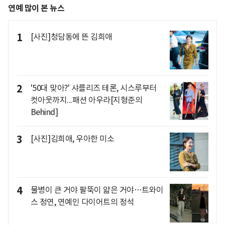
연예 많이 본 뉴스
1
[사진]청담동에 뜬 김희애
2
'50대 맞아?' 샤를리즈 테론, 시스루부터
컷아웃까지...패션 아우라[지형준의
Behind]
3
[사진]김희애, 우아한 미소
4
물병이 큰 거야 팔뚝이 얇은 거야…트와이
스 정연, 연예인 다이어트의 정석