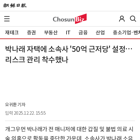
재테크
증권
부동산
IT
금융
산업
중소기업·벤
박나래 자택에 소속사 '50억 근저당' 설정…
리스크 관리 착수했나
오귀환 기자
입력
2025.12.22. 15:55
개그우먼 박나래가 전 매니저에 대한 갑질 및 불법 의료 시
술 의혹으로 활동을 중단한 가운데, 소속사가 박나래 소유