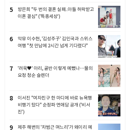
5
방은희 "두 번의 결혼 실패..아들 허락받고
이혼 결심" ('특종세상')
6
악뮤 이수현, '김성주子' 김민국과 스위스
여행 "첫 만남에 2시간 넘게 기다렸다"
7
'려욱♥' 아리, 골반 이렇게 예뻤나…물의
요정 청순 슬렌더
8
이서진 "여자친구 한 마디에 바로 뉴욕행
비행기 탔다" 순정파 연애담 공개 ('비서
진')
9
제주 해변의 '차범근 며느리'가 왜이리 예