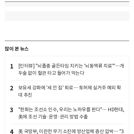
많이 본 뉴스
1
[인터뷰] "뇌졸중 골든타임 지키는 '뇌동맥류 치료'"…개
두술 없이 혈관 타고 들어가 막는다
2
보유세 강화에 '세 낀 집' 퇴로… 토허제 실거주 예외 확
대 추진
3
"한화는 조선소 인수, 우리는 노하우를 판다"… HD현대,
美에 조선 기술·운영·관리 방법 수출
4
美 국방부, 이란전 무기 소진에 방산업체 증산 압박… "3