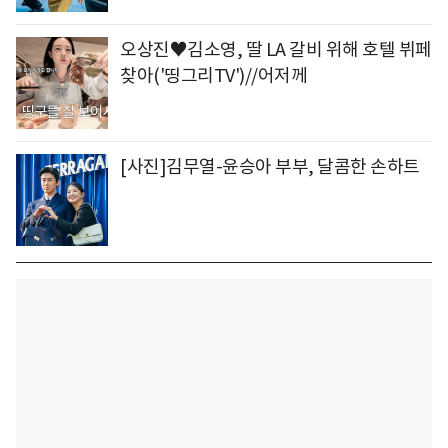
오상진♥김소영, 딸 LA 갈비 위해 호텔 뷔페
찾아('띵그리TV')//어저께
[사진]김무열-윤승아 부부, 달콤한 손하트