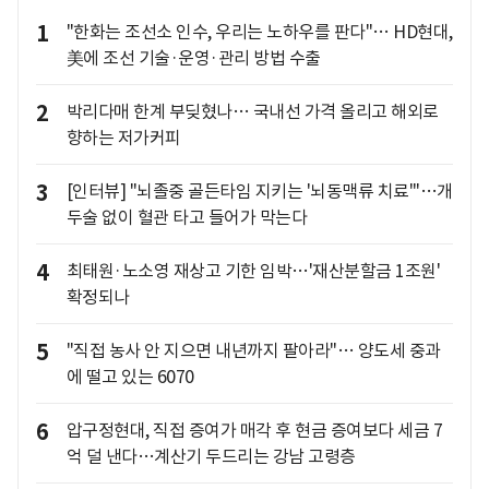
1
"한화는 조선소 인수, 우리는 노하우를 판다"… HD현대,
美에 조선 기술·운영·관리 방법 수출
2
박리다매 한계 부딪혔나… 국내선 가격 올리고 해외로
향하는 저가커피
3
[인터뷰] "뇌졸중 골든타임 지키는 '뇌동맥류 치료'"…개
두술 없이 혈관 타고 들어가 막는다
4
최태원·노소영 재상고 기한 임박…'재산분할금 1조원'
확정되나
5
"직접 농사 안 지으면 내년까지 팔아라"… 양도세 중과
에 떨고 있는 6070
6
압구정현대, 직접 증여가 매각 후 현금 증여보다 세금 7
억 덜 낸다…계산기 두드리는 강남 고령층