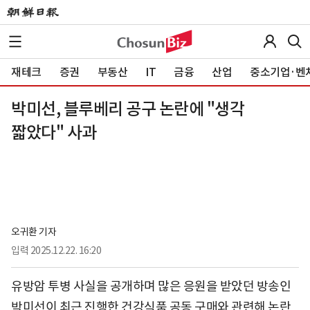
재테크
증권
부동산
IT
금융
산업
중소기업·벤
박미선, 블루베리 공구 논란에 "생각
짧았다" 사과
오귀환 기자
입력
2025.12.22. 16:20
유방암 투병 사실을 공개하며 많은 응원을 받았던 방송인
박미선이 최근 진행한 건강식품 공동 구매와 관련해 논란