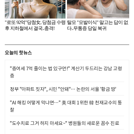
오늘의 핫뉴스
"증여세 7억 줄이는 법 있구먼!" 계산기 두드리는 강남 고령
층
정부 "아파트 짓자", 시민 "안돼"… 논란의 서울 '황금 땅'
"AI 해킹 어떻게 막냐면…" 美 대회 1위한 韓 천재교수의 통
찰
"도수치료 그거 하지 마세요~" 병원들의 새로운 꼼수 진료