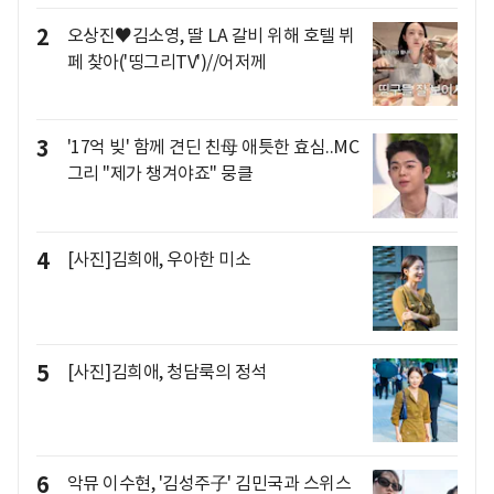
2
오상진♥김소영, 딸 LA 갈비 위해 호텔 뷔
페 찾아('띵그리TV')//어저께
3
'17억 빚' 함께 견딘 친母 애틋한 효심..MC
그리 "제가 챙겨야죠" 뭉클
4
[사진]김희애, 우아한 미소
5
[사진]김희애, 청담룩의 정석
6
악뮤 이수현, '김성주子' 김민국과 스위스