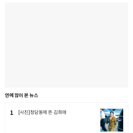
연예 많이 본 뉴스
1
[사진]청담동에 뜬 김희애