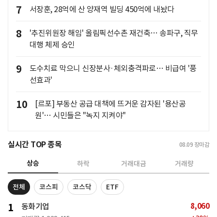
7
서장훈, 28억에 산 양재역 빌딩 450억에 내놨다
8
'추진위원장 해임' 올림픽선수촌 재건축… 송파구, 직무
대행 체제 승인
9
도수치료 막으니 신장분사·체외충격파로… 비급여 '풍
선효과'
10
[르포] 부동산 공급 대책에 뜨거운 감자된 '용산공
원'… 시민들은 "녹지 지켜야"
실시간 TOP 종목
08.09
장마감
상승
하락
거래대금
거래량
전체
코스피
코스닥
ETF
8,060
1
동화기업