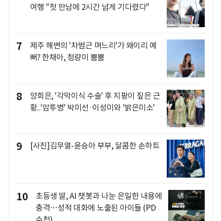
여행 "첫 만남에 2시간 넘게 기다렸다"
7
제주 해변의 '차범근 며느리'가 왜이리 예
뻐? 한채아, 청량미 뿜뿜
8
양희은, '각막이식 수술' 후 지팡이 짚은 근
황..'암투병' 박미선·이성미와 '밝은미소'
9
[사진]김무열-윤승아 부부, 달콤한 손하트
10
초등생 딸, AI 챗봇과 나눈 은밀한 내용에
충격…성적 대화에 노출된 아이들 (PD
수첩)