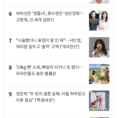
6
박하선은 '명품녀', 류수영은 '성인영화'…
고영욱, 선 세게 넘었다
7
"시술했더니 표정이 잘 안 돼"…서인영,
워터밤 앞두고 '솔직' 고백 ('개과천선')
8
'10kg 뺀' 소유, 뼈말라 비키니 또 떴다…
외국인들도 놀란 볼륨감
9
방은희 "두 번의 결혼 실패..아들 허락받고
이혼 결심" ('특종세상')