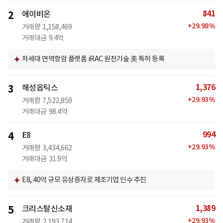
841
2
에이비온
+
29.98
%
거래량
1,158,469
거래대금
9.4억
차세대 면역항암 플랫폼 iRAC 원천기술 美 특허 등록
1,376
3
해성옵틱스
+
29.93
%
거래량
7,522,859
거래대금
98.4억
994
4
E8
+
29.93
%
거래량
3,434,662
거래대금
31.9억
E8, 40억 규모 유상증자로 제조기업 인수 추진
1,389
5
크리스탈신소재
+
29.93
%
거래량
2,193,714