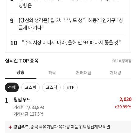
영향은
9
[당신의 생각은] 집 2채 부부도 청약 허용? 1인가구 "싱
글세 매기나"
10
"주식시장 떠나지 마라, 올해 안 9300 다시 뚫을 것"
실시간 TOP 종목
08.10
장마감
상승
하락
거래대금
거래량
전체
코스피
코스닥
ETF
2,020
1
윙입푸드
+
29.99
%
거래량
7,083,898
거래대금
127.5억
윙입푸드, 중국 국유기업과 육가공 제품 위탁생산계약 체결