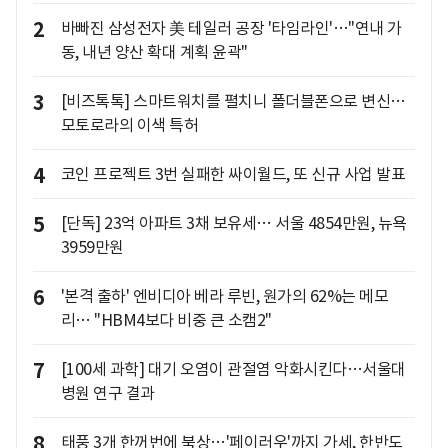
2
바빠진 삼성전자 美 테일러 공장 '타임라인'…"연내 가
동, 내년 양산 확대 계획 윤곽"
3
[비즈톡톡] 스마트워치를 펼치니 폴더블폰으로 변신…
모토로라의 이색 특허
4
코인 프로젝트 3번 실패한 싸이월드, 또 신규 사업 발표
5
[단독] 23억 아파트 3채 보유세… 서울 4854만원, 뉴욕
3959만원
6
'본격 출하' 엔비디아 베라 루빈, 원가의 62%는 메모
리… "HBM4보다 비중 큰 소캠2"
7
[100세 과학] 대기 오염이 관절염 악화시킨다…서울대
병원 연구 결과
8
태풍 3개 한꺼번에 북상…'페이러우'까지 가세, 한반도