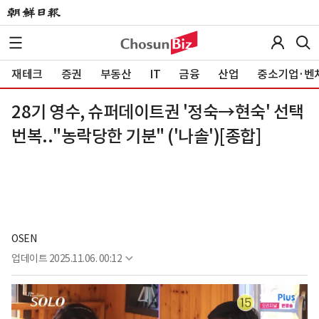
재테크
증권
부동산
IT
금융
산업
중소기업·벤
28기 영수, 슈퍼데이트권 '정숙→현숙' 선택
번복.."농락당한 기분" ('나솔')[종합]
OSEN
업데이트
2025.11.06. 00:12