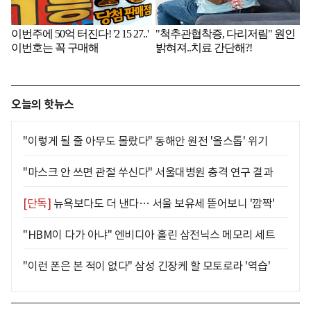
오늘의 핫뉴스
"이렇게 될 줄 아무도 몰랐다" 동해안 원전 '올스톱' 위기
"마스크 안 쓰면 관절 쑤신다" 서울대병원 충격 연구 결과
[단독]
뉴욕보다도 더 낸다… 서울 보유세 뜯어보니 '깜짝'
"HBM이 다가 아냐" 엔비디아 홀린 삼전닉스 메모리 세트
"이런 폰은 본 적이 없다" 삼성 긴장케 할 모토로라 '역습'