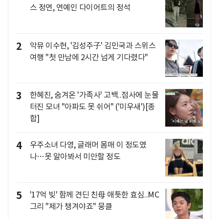
스 정연, 연예인 다이어트의 정석
2
악뮤 이수현, '김성주子' 김민국과 스위스
여행 "첫 만남에 2시간 넘게 기다렸다"
3
한혜진, 숨겨온 '가족사' 고백..점사에 눈물
터진 모녀 "아파도 못 쉬어" ('미우새')[종
합]
4
우주소녀 다영, 글래머 몸매 이 정도였
나…못 알아봐서 미안할 정도
5
'17억 빚' 함께 견딘 친母 애틋한 효심..MC
그리 "제가 챙겨야죠" 뭉클