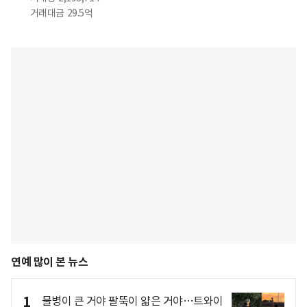
거래대금
29.5억
연예 많이 본 뉴스
1
물병이 큰 거야 팔뚝이 얇은 거야…트와이