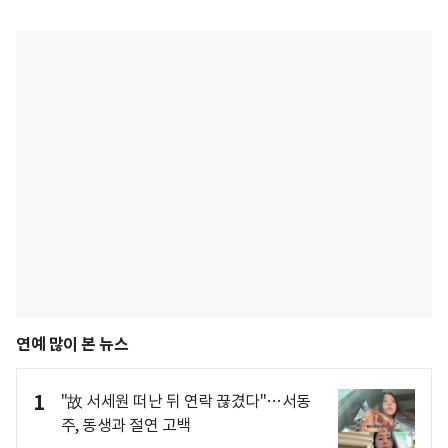
연예 많이 본 뉴스
1
"故 서세원 떠난 뒤 연락 끊겼다"…서동
주, 동생과 절연 고백