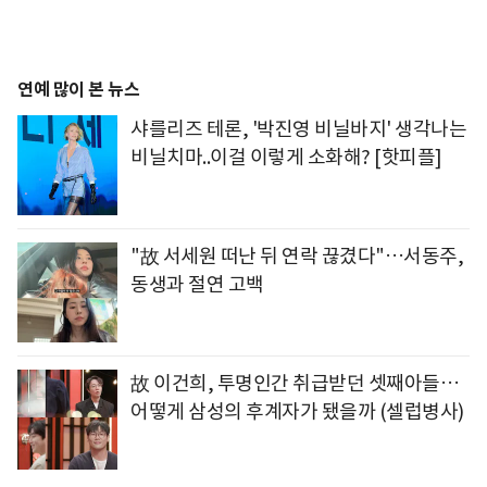
연예 많이 본 뉴스
샤를리즈 테론, '박진영 비닐바지' 생각나는
비닐치마..이걸 이렇게 소화해? [핫피플]
"故 서세원 떠난 뒤 연락 끊겼다"…서동주,
동생과 절연 고백
故 이건희, 투명인간 취급받던 셋째아들…
어떻게 삼성의 후계자가 됐을까 (셀럽병사)