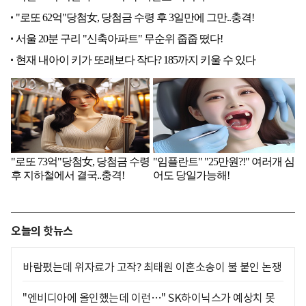
오늘의 핫뉴스
바람폈는데 위자료가 고작? 최태원 이혼소송이 불 붙인 논쟁
"엔비디아에 올인했는데 이런…" SK하이닉스가 예상치 못