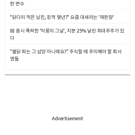
한 변수
"닭다리 먹은 남친, 징역 몇년?" 요즘 대세라는 '재판장'
韓 증시 폭락한 '악몽의 그날', 지분 25% 날린 최대주주가 있
다
"불닭 파는 그 삼양 아니에요?" 주식할 때 주의해야 할 회사
명들