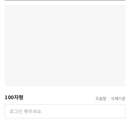
100자평
도움말
삭제기준