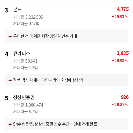
4,775
3
본느
+
29.93
%
거래량
3,232,535
거래대금
147억
구미현 전 아워홈 회장 경영권 인수 기대
3,885
4
큐라티스
+
29.93
%
거래량
58,941
거래대금
2.3억
결핵 백신 차세대 파이프라인 소식에 상한가
926
5
상상인증권
+
29.87
%
거래량
1,080,474
거래대금
9.7억
Sh수협은행, 상상인증권 인수 추진…연내 거래 완료