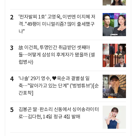
2
'전자발찌 1호' 고영욱, 이번엔 이지혜 저
격.."49평이 미니멀리즘? 많이 출세했구
나"
3
故 이건희, 투명인간 취급받던 셋째아
들…어떻게 삼성의 후계자가 됐을까 (셀
럽병사)
4
'나솔' 29기 영수, ♥옥순과 결별설 일
축…"알아가고 있는 단계" ('벙벙튜브')[순
간포착]
5
김봉곤 딸·판소리 신동에서 싱어송라이터
로…김다현, 14일 정규 4집 발매