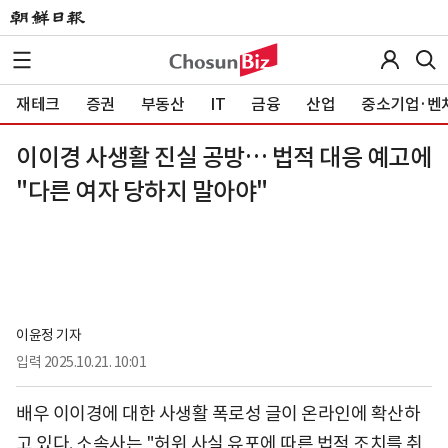
재테크
증권
부동산
IT
금융
산업
중소기업·벤
이이경 사생활 진실 공방… 법적 대응 예고에
"다른 여자 당하지 말아야"
이윤정 기자
입력
2025.10.21. 10:01
배우 이이경에 대한 사생활 폭로성 글이 온라인에 확산하
고 있다. 소속사는 "허위 사실 유포에 따른 법적 조치를 취