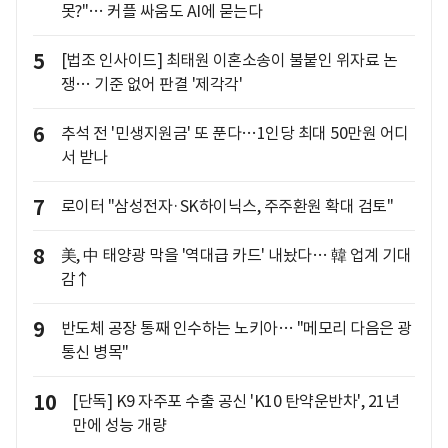
못?"… 커플 싸움도 AI에 묻는다
5
[법조 인사이드] 최태원 이혼소송이 불붙인 위자료 논
쟁… 기준 없어 판결 '제각각'
6
추석 전 '민생지원금' 또 푼다…1인당 최대 50만원 어디
서 받나
7
로이터 "삼성전자·SK하이닉스, 주주환원 확대 검토"
8
美, 中 태양광 막을 '역대급 카드' 내놨다… 韓 업계 기대
감↑
9
반도체 공장 통째 인수하는 노키아… "메모리 다음은 광
통신 병목"
10
[단독] K9 자주포 수출 공신 'K10 탄약운반차', 21년
만에 성능 개량