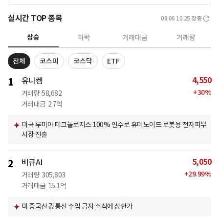
실시간 TOP 종목
08.06 10:25
장중
상승
하락
거래대금
거래량
전체
코스피
코스닥
ETF
4,550
1
유니켐
+
30
%
거래량
58,682
거래대금
2.7억
미국 루미아 테크놀로지스 100% 인수로 휴머노이드 로봇용 전자피부
시장 진출
5,050
2
비큐AI
+
29.99
%
거래량
305,803
거래대금
15.1억
미 중국산 광통신 수입 금지 소식에 상한가