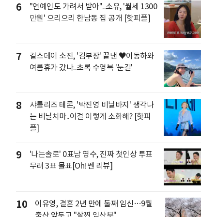
6
"연예인도 가려서 받아"..소유, '월세 1300
만원' 으리으리 한남동 집 공개 [핫피플]
7
걸스데이 소진, '김부장' 끝낸 ♥이동하와
여름휴가 갔나..초록 수영복 '눈길'
8
샤를리즈 테론, '박진영 비닐바지' 생각나
는 비닐치마..이걸 이렇게 소화해? [핫피
플]
9
'나는솔로' 0표남 영수, 진짜 첫인상 투표
무려 3표 몰표[Oh!쎈 리뷰]
10
이유영, 결혼 2년 만에 둘째 임신…9월
출산 앞두고 "살찐 임산부"