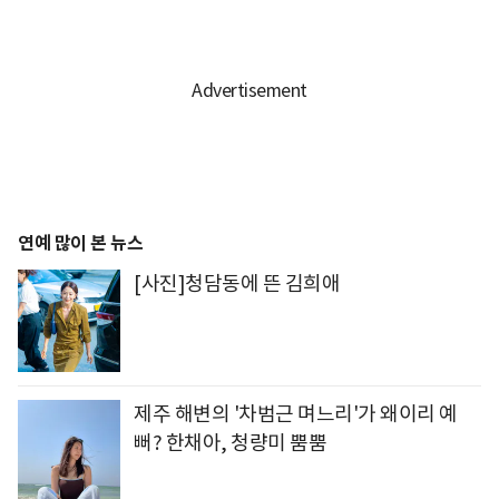
연예 많이 본 뉴스
[사진]청담동에 뜬 김희애
제주 해변의 '차범근 며느리'가 왜이리 예
뻐? 한채아, 청량미 뿜뿜