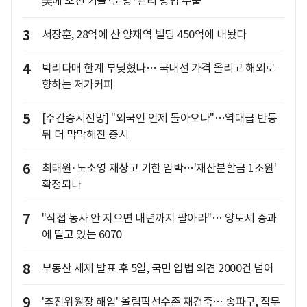
美에 조선 기술·운영·관리 방법 수출
3
서장훈, 28억에 산 양재역 빌딩 450억에 내놨다
4
박리다매 한계 부딪혔나… 국내선 가격 올리고 해외로
향하는 저가커피
5
[주간증시전망] "외국인 언제 돌아오나"…역대급 반등
뒤 더 막막해진 증시
6
최태원·노소영 재상고 기한 임박…'재산분할금 1조원'
확정되나
7
"직접 농사 안 지으면 내년까지 팔아라"… 양도세 중과
에 떨고 있는 6070
8
부동산 세제 발표 후 5일, 국민 입법 의견 2000건 넘어
9
'추진위원장 해임' 올림픽선수촌 재건축… 송파구, 직무