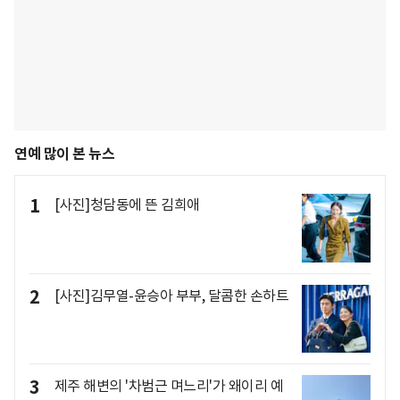
연예 많이 본 뉴스
1
[사진]청담동에 뜬 김희애
2
[사진]김무열-윤승아 부부, 달콤한 손하트
3
제주 해변의 '차범근 며느리'가 왜이리 예