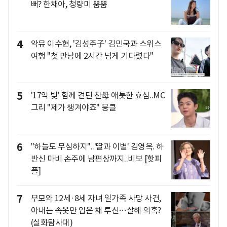
뻐? 한채아, 청량미 뿜뿜
4
악뮤 이수현, '김성주子' 김민국과 스위스
여행 "첫 만남에 2시간 넘게 기다렸다"
5
'17억 빚' 함께 견딘 친母 애틋한 효심..MC
그리 "제가 챙겨야죠" 뭉클
6
"하늘도 무심하지"..'딸과 이별' 김영옥. 하
반신 마비 손주에 남편상까지..비보 [핫피
플]
7
부모와 12세·8세 자녀 일가족 사망 사건,
아내는 속옷만 입은 채 투신…살해 의혹?
(실화탐사대)