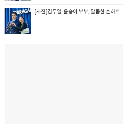
[사진]김무열-윤승아 부부, 달콤한 손하트