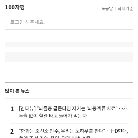
100자평
도움말
삭제기준
많이 본 뉴스
1
[인터뷰] "뇌졸중 골든타임 지키는 '뇌동맥류 치료'"…개
두술 없이 혈관 타고 들어가 막는다
2
"한화는 조선소 인수, 우리는 노하우를 판다"… HD현대,