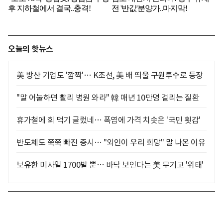
오늘의 핫뉴스
美 방산 기업도 '깜짝'… K조선, 美 배 띄울 구원투수로 등장
"말 어눌하면 빨리 병원 와라" 韓 매년 10만명 걸리는 질환
휴가철에 회 먹기 글렀네… 폭염에 가격 치솟은 '국민 횟감'
반도체도 쭉쭉 빠진 증시… "외인이 우리 희망" 말 나온 이유
보유한 미사일 1700발 뿐… 바닥 보인다는 美 무기고 '위태'