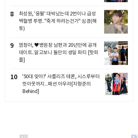
8
최성원, '응팔' 대박났는데 2번이나 급성
백혈병 투병.."죽게 하려는건가" 심경(해
투)
9
염정아, ♥병원장 남편과 20년만에 공개
데이트..알고보니 둘만의 생일 파티 [핫피
플]
10
'50대 맞아?' 샤를리즈 테론, 시스루부터
컷아웃까지...패션 아우라[지형준의
Behind]