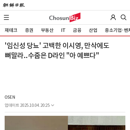
재테크
증권
부동산
IT
금융
산업
중소기업·벤
'임신성 당뇨' 고백한 이시영, 만삭에도
뼈말라..수줍은 D라인 "아 예쁘다"
OSEN
업데이트
2025.10.04. 20:25