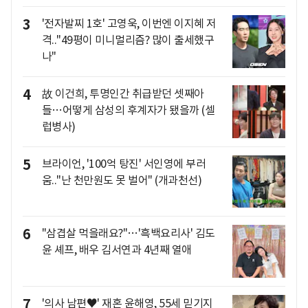
3
'전자발찌 1호' 고영욱, 이번엔 이지혜 저
격.."49평이 미니멀리즘? 많이 출세했구
나"
4
故 이건희, 투명인간 취급받던 셋째아
들…어떻게 삼성의 후계자가 됐을까 (셀
럽병사)
5
브라이언, '100억 탕진' 서인영에 부러
움.."난 천만원도 못 벌어" (개과천선)
6
"삼겹살 먹을래요?"…'흑백요리사' 김도
윤 셰프, 배우 김서연과 4년째 열애
7
'의사 남편♥' 재혼 윤해영, 55세 믿기지