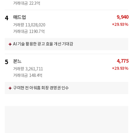
거래대금
22.3억
9,940
4
매드업
+
29.93
%
거래량
13,028,020
거래대금
1190.7억
AI 기술 활용한 광고 효율 개선 기대감
4,775
5
본느
+
29.93
%
거래량
3,261,711
거래대금
148.4억
구미현 전 아워홈 회장 경영권 인수