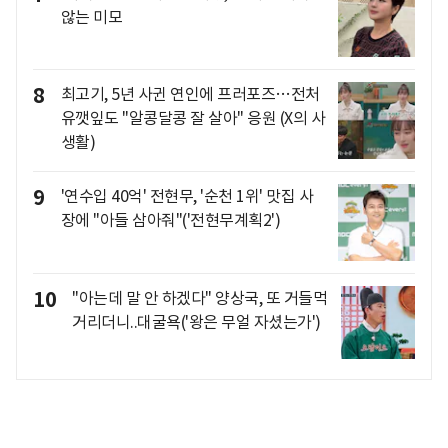
않는 미모
8
최고기, 5년 사귄 연인에 프러포즈…전처
유깻잎도 "알콩달콩 잘 살아" 응원 (X의 사
생활)
9
'연수입 40억' 전현무, '순천 1위' 맛집 사
장에 "아들 삼아줘"('전현무계획2')
10
"아는데 말 안 하겠다" 양상국, 또 거들먹
거리더니..대굴욕('왕은 무얼 자셨는가')