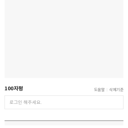
100자평
도움말
삭제기준