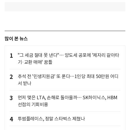
많이 본 뉴스
1
"그 세금 절대 못 낸다"… 양도세 공포에 '제자리 갈아타
기·교환 매매' 꿈틀
2
추석 전 '민생지원금' 또 푼다…1인당 최대 50만원 어디
서 받나
3
먼저 맺은 LTA, 손해로 돌아올까… SK하이닉스, HBM
선점의 기회비용
4
투썸플레이스, 정말 스타벅스 제쳤나