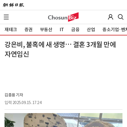
재테크
증권
부동산
IT
금융
산업
중소기업·벤
강은비, 불혹에 새 생명… 결혼 3개월 만에
자연임신
김종용 기자
입력
2025.09.15. 17:24