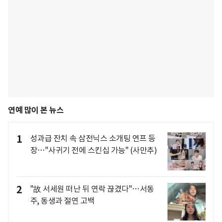
연예 많이 본 뉴스
1
성과급 잔치 속 삼전닉스 소개팅 연프 등
장…"사귀기 전에 스킨십 가능" (사만추)
2
"故 서세원 떠난 뒤 연락 끊겼다"…서동
주, 동생과 절연 고백