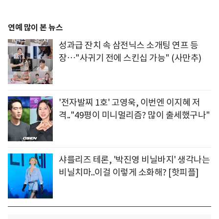
연예 많이 본 뉴스
성과급 잔치 속 삼전닉스 소개팅 연프 등
장…"사귀기 전에 스킨십 가능" (사만추)
'전자발찌 1호' 고영욱, 이번엔 이지혜 저
격.."49평이 미니멀리즘? 많이 출세했구나"
샤를리즈 테론, '박진영 비닐바지' 생각나는
비닐치마..이걸 이렇게 소화해? [핫피플]