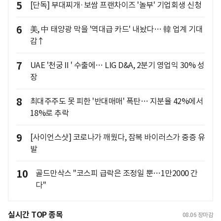
5
[단독] 부대찌개·보쌈 프랜차이즈 '놀부' 기업회생 신청
6
美, 中 태양광 막을 '역대급 카드' 내놨다… 韓 업계 기대
감↑
7
UAE '천궁Ⅱ' 수출에… LIG D&A, 2분기 영업익 30% 성
장
8
최대주주도 못 피한 '반대매매' 폭탄… 지분율 42%에서
18%로 추락
9
[사이언스샷] 코로나가 깨웠다, 잠복 바이러스가 중증 유
발
10
골드만삭스 "코스피 급락은 조정일 뿐…1만2000 간
다"
실시간 TOP 종목
08.06
장마감