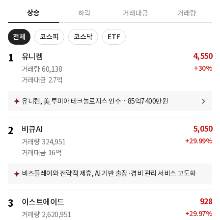
상승
하락
거래대금
거래량
전체
코스피
코스닥
ETF
4,550
1
유니켐
+
30
%
거래량
60,138
거래대금
2.7억
유니켐, 美 루미아 테크놀로지스 인수…85억7400만원
5,050
2
비큐AI
+
29.99
%
거래량
324,951
거래대금
16억
비즈플레이와 전략적 제휴, AI 기반 출장·경비 관리 서비스 고도화
928
3
이스트에이드
+
29.97
%
거래량
2,620,951