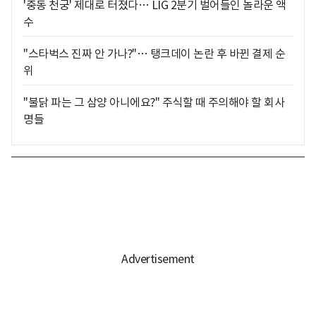
'중동 천궁' 제대로 터졌다… LIG 2분기 벌어들인 놀라운 액
수
"스타벅스 진짜 안 가나?"… 탱크데이 논란 후 바뀐 결제 순
위
"불닭 파는 그 삼양 아니에요?" 주식할 때 주의해야 할 회사
명들