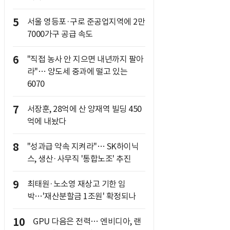
5
서울 영등포·구로 준공업지역에 2만
7000가구 공급 속도
6
"직접 농사 안 지으면 내년까지 팔아
라"… 양도세 중과에 떨고 있는
6070
7
서장훈, 28억에 산 양재역 빌딩 450
억에 내놨다
8
"성과급 약속 지켜라"… SK하이닉
스, 생산·사무직 '통합노조' 추진
9
최태원·노소영 재상고 기한 임
박…'재산분할금 1조원' 확정되나
10
GPU 다음은 전력… 엔비디아, 랜