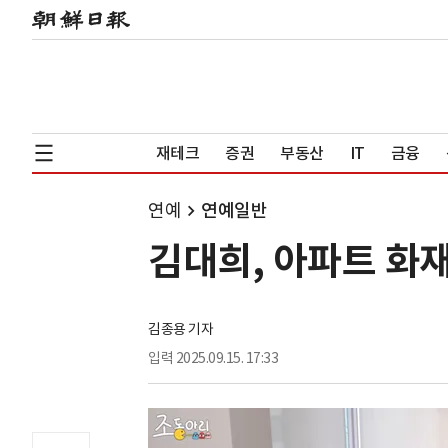
재테크
증권
부동산
IT
금융
연예
연예일반
김대희, 아파트 화
김종용 기자
입력
2025.09.15. 17:33