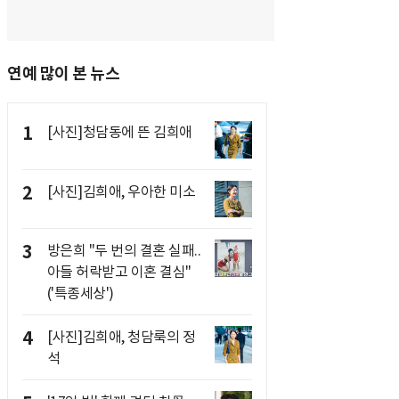
연예 많이 본 뉴스
1
[사진]청담동에 뜬 김희애
2
[사진]김희애, 우아한 미소
3
방은희 "두 번의 결혼 실패..
아들 허락받고 이혼 결심"
('특종세상')
4
[사진]김희애, 청담룩의 정
석