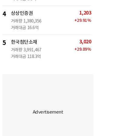
1,203
4
상상인증권
+
29.91
%
거래량
1,380,356
거래대금
16.6억
3,020
5
한국첨단소재
+
29.89
%
거래량
3,991,467
거래대금
118.3억