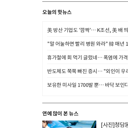
오늘의 핫뉴스
美 방산 기업도 '깜짝'… K조선, 美 배
"말 어눌하면 빨리 병원 와라" 韓 매년 
휴가철에 회 먹기 글렀네… 폭염에 가격 
반도체도 쭉쭉 빠진 증시… "외인이 우리
보유한 미사일 1700발 뿐… 바닥 보인다
연예 많이 본 뉴스
[사진]청담