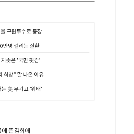
 띄울 구원투수로 등장
10만명 걸리는 질환
치솟은 '국민 횟감'
 희망" 말 나온 이유
는 美 무기고 '위태'
동에 뜬 김희애