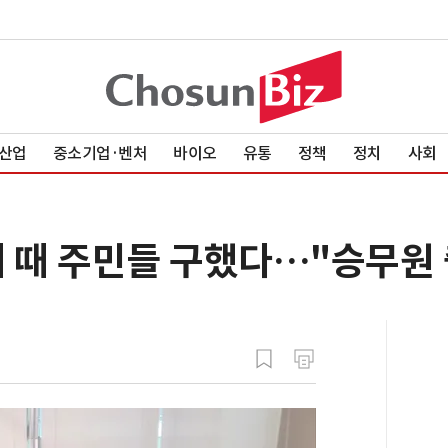
산업
중소기업·벤처
바이오
유통
정책
정치
사회
재 때 주민들 구했다…"승무원 