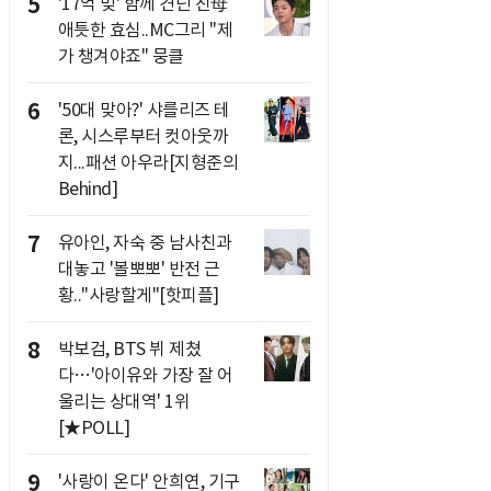
5
'17억 빚' 함께 견딘 친母
애틋한 효심..MC그리 "제
가 챙겨야죠" 뭉클
6
'50대 맞아?' 샤를리즈 테
론, 시스루부터 컷아웃까
지...패션 아우라[지형준의
Behind]
7
유아인, 자숙 중 남사친과
대놓고 '볼뽀뽀' 반전 근
황.."사랑할게"[핫피플]
8
박보검, BTS 뷔 제쳤
다…'아이유와 가장 잘 어
울리는 상대역' 1위
[★POLL]
9
'사랑이 온다' 안희연, 기구