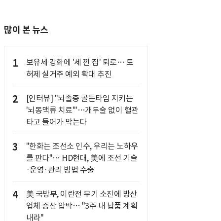
많이 본 뉴스
1
보유세 강화에 '세 낀 집' 퇴로… 토
허제 실거주 예외 확대 추진
2
[인터뷰] "뇌졸중 골든타임 지키는
'뇌동맥류 치료'"…개두술 없이 혈관
타고 들어가 막는다
3
"한화는 조선소 인수, 우리는 노하우
를 판다"… HD현대, 美에 조선 기술
·운영·관리 방법 수출
4
美 국방부, 이란전 무기 소진에 방산
업체 증산 압박… "3주 내 납품 계획
내라"