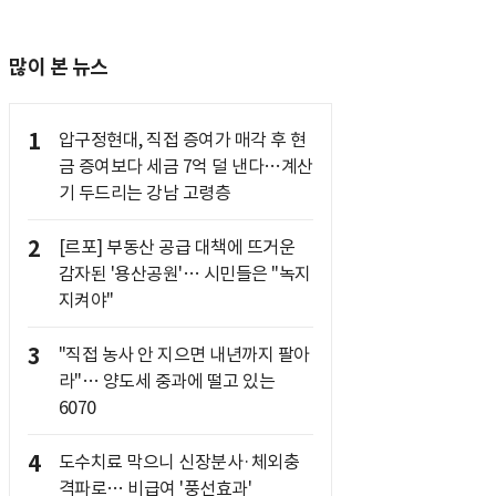
많이 본 뉴스
1
압구정현대, 직접 증여가 매각 후 현
금 증여보다 세금 7억 덜 낸다…계산
기 두드리는 강남 고령층
2
[르포] 부동산 공급 대책에 뜨거운
감자된 '용산공원'… 시민들은 "녹지
지켜야"
3
"직접 농사 안 지으면 내년까지 팔아
라"… 양도세 중과에 떨고 있는
6070
4
도수치료 막으니 신장분사·체외충
격파로… 비급여 '풍선효과'