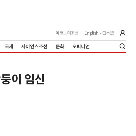
이코노미조선
English
日本語
국제
사이언스조선
문화
오피니언
쌍둥이 임신