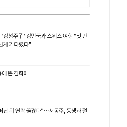
 '김성주子' 김민국과 스위스 여행 "첫 만
 넘게 기다렸다"
동에 뜬 김희애
떠난 뒤 연락 끊겼다"…서동주, 동생과 절