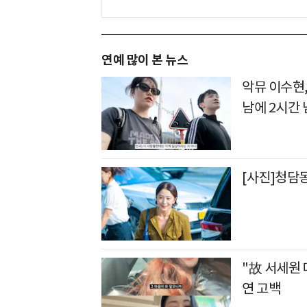
연예 많이 본 뉴스
악뮤 이수현,
남에 2시간
[사진]청담
"故 서세원 
연 고백