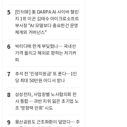
5
[인터뷰] 美 DARPA AI 사이버 챌린
지 1위 이끈 김태수 마이크로소프트
부사장 "AI 모델보다 중요한건 운영
체계와 거버넌스"
6
박리다매 한계 부딪혔나… 국내선
가격 올리고 해외로 향하는 저가커
피
7
추석 전 '민생지원금' 또 푼다…1인
당 최대 50만원 어디서 받나
8
삼성전자, 사업장별 노사협의회 전
사 통합… 과반 지위 잃은 초기업 노
조 '영향력 만회' 시도
9
용산공원도 근조화환이 덮었다… 주