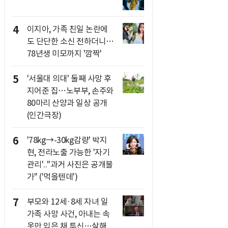
4
이지아, 가족 친일 논란에
도 단단한 소신 전하더니…
78년생 미모까지 '깜짝'
5
'서울대 의대' 둘째 사망 후
지어준 집…노부부, 손주와
80마리 산양과 일상 공개
(인간극장)
6
'78kg→-30kg감량' 박지
현, 전라노출 가능한 '자기
관리'.."과거 사진은 공개불
가" ('먹을텐데')
7
부모와 12세·8세 자녀 일
가족 사망 사건, 아내는 속
옷만 입은 채 투신…살해