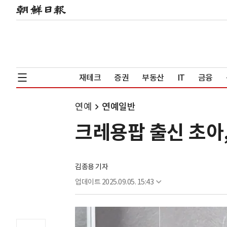
재테크
증권
부동산
IT
금융
연예
연예일반
크레용팝 출신 초아,
김종용 기자
업데이트
2025.09.05. 15:43