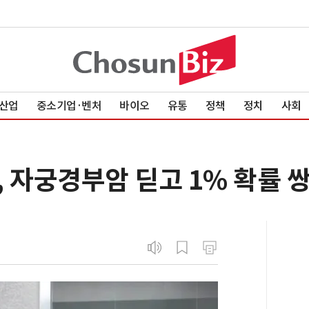
산업
중소기업·벤처
바이오
유통
정책
정치
사회
 자궁경부암 딛고 1% 확률 