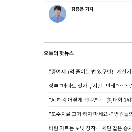
김종용 기자
오늘의 핫뉴스
"증여세 7억 줄이는 법 있구먼!" 계산
정부 "아파트 짓자", 시민 "안돼"… 논란
"AI 해킹 어떻게 막냐면…" 美 대회 1
"도수치료 그거 하지 마세요~" 병원들
바람 가르는 보닛 장착… 세단 같은 승