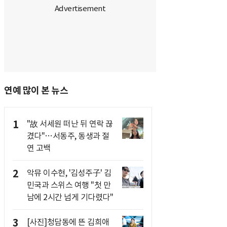
연예 많이 본 뉴스
1
"故 서세원 떠난 뒤 연락 끊
겼다"…서동주, 동생과 절
연 고백
2
악뮤 이수현, '김성주子' 김
민국과 스위스 여행 "첫 만
남에 2시간 넘게 기다렸다"
3
[사진]청담동에 뜬 김희애