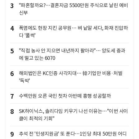
3
"파혼할까요?…결혼자금 5500만원 주식으로 날린 예비
신부
4
폭염에도 현장 지킨 공무원… 벼 낱알 세다, 화재 진압하
다 '풀썩'
5
"직접 농사 안 지으면 내년까지 팔아라"… 양도세 중과
에 떨고 있는 6070
6
해외법인은 KC인증 사각지대… 韓기업만 비용·처벌
'독박'
7
수백만원 오른 국민 첫차 아반떼 흥행 성공할까
8
SK하이닉스, 솔리다임 키우기 나선 이유는…"이번 사이
클이 최적의 기회"
9
추석 전 '민생지원금' 또 푼다…1인당 최대 50만원 어디