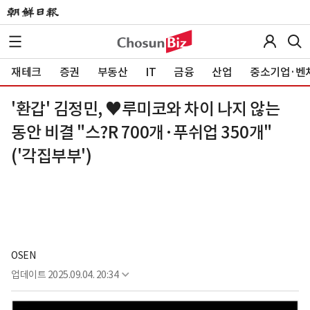
재테크
증권
부동산
IT
금융
산업
중소기업·벤
'환갑' 김정민, ♥루미코와 차이 나지 않는
동안 비결 "스?R 700개·푸쉬업 350개"
('각집부부')
OSEN
업데이트
2025.09.04. 20:34