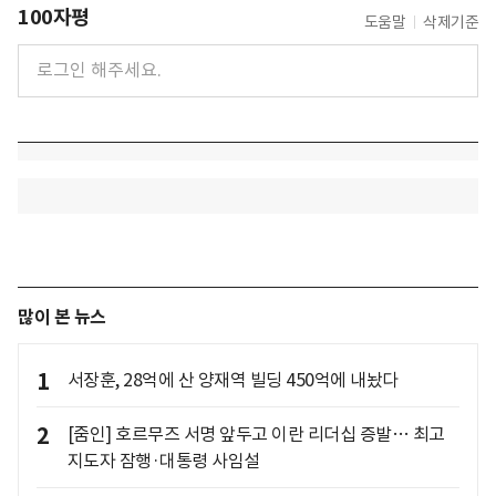
100자평
도움말
삭제기준
많이 본 뉴스
1
서장훈, 28억에 산 양재역 빌딩 450억에 내놨다
2
[줌인] 호르무즈 서명 앞두고 이란 리더십 증발… 최고
지도자 잠행·대통령 사임설