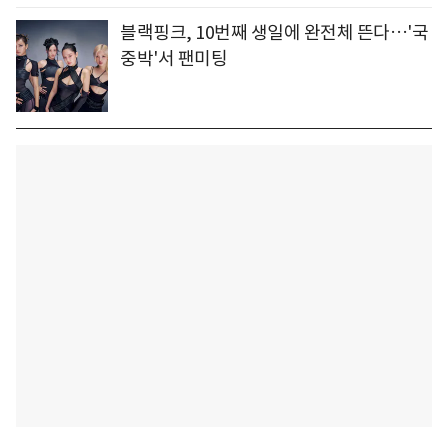
블랙핑크, 10번째 생일에 완전체 뜬다…'국
중박'서 팬미팅