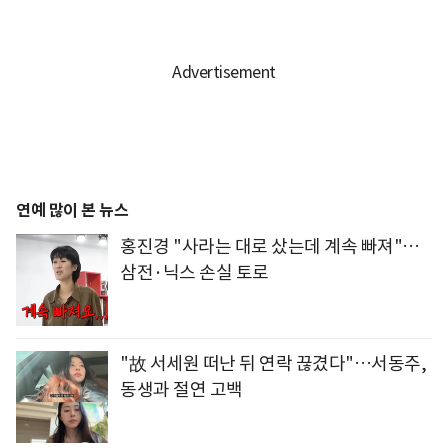
연예 많이 본 뉴스
홍진경 "사라는 대로 샀는데 계속 빠져"…
삼전·닉스 손실 토로
"故 서세원 떠난 뒤 연락 끊겼다"…서동주,
동생과 절연 고백