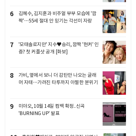
6
김혜수, 김지훈과 비주얼 부부 모습에 '깜
짝'…55세 절대 안 믿기는 각선미 자랑
7
'모태솔로지만' 지수♥승리, 깜짝 '현커' 인
증? 첫 커플샷 공개 [화보]
8
가비, 옆에서 보니 더 감탄만 나오는 글래
머 자태…가려진 타투까지 아찔한 분위기
9
미야오, 10월 14일 컴백 확정..신곡
'BURNING UP' 발표