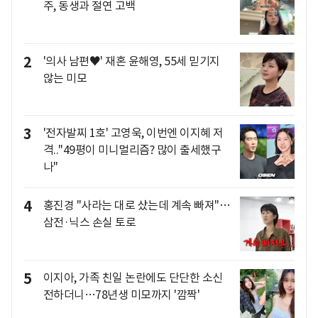
주, 동생과 절연 고백
2
'의사 남편♥' 재혼 윤해영, 55세 믿기지
않는 미모
3
'전자발찌 1호' 고영욱, 이번엔 이지혜 저
격.."49평이 미니멀리즘? 많이 출세했구
나"
4
홍진경 "사라는 대로 샀는데 계속 빠져"…
삼전·닉스 손실 토로
5
이지아, 가족 친일 논란에도 단단한 소신
전하더니…78년생 미모까지 '깜짝'