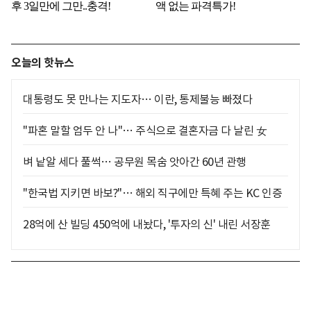
오늘의 핫뉴스
대통령도 못 만나는 지도자… 이란, 통제불능 빠졌다
"파혼 말할 엄두 안 나"… 주식으로 결혼자금 다 날린 女
벼 낱알 세다 풀썩… 공무원 목숨 앗아간 60년 관행
"한국법 지키면 바보?"… 해외 직구에만 특혜 주는 KC 인증
28억에 산 빌딩 450억에 내놨다, '투자의 신' 내린 서장훈