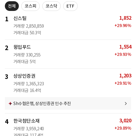
전체
코스피
코스닥
ETF
1,852
1
신스틸
+
29.96
%
거래량
2,850,859
거래대금
50.3억
1,554
2
윙입푸드
+
29.93
%
거래량
330,255
거래대금
5억
1,203
3
상상인증권
+
29.91
%
거래량
1,365,323
거래대금
16.4억
Sh수협은행, 상상인증권 인수 추진
3,020
4
한국첨단소재
+
29.89
%
거래량
3,959,240
거래대금
117.4억