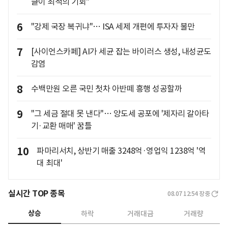
클이 최적의 기회"
6
"강제 국장 복귀냐"… ISA 세제 개편에 투자자 불만
7
[사이언스카페] AI가 세균 잡는 바이러스 생성, 내성균도
감염
8
수백만원 오른 국민 첫차 아반떼 흥행 성공할까
9
"그 세금 절대 못 낸다"… 양도세 공포에 '제자리 갈아타
기·교환 매매' 꿈틀
10
파마리서치, 상반기 매출 3248억·영업익 1238억 '역
대 최대'
실시간 TOP 종목
08.07 12:54
장중
상승
하락
거래대금
거래량