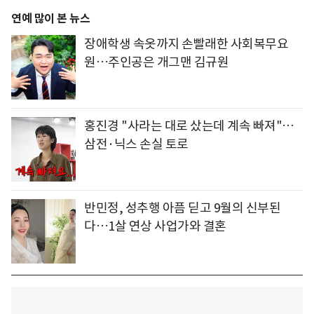
연예 많이 본 뉴스
장애학생 속옷까지 손빨래한 사회복무요
원…주인공은 개그맨 김규원
홍진경 "사라는 대로 샀는데 계속 빠져"…
삼전·닉스 손실 토로
반민정, 성추행 아픔 딛고 9월의 신부된
다…1살 연상 사업가와 결혼