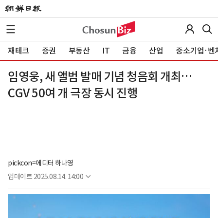
재테크
증권
부동산
IT
금융
산업
중소기업·벤
임영웅, 새 앨범 발매 기념 청음회 개최…
CGV 50여 개 극장 동시 진행
pickcon=에디터 하나영
업데이트
2025.08.14. 14:00