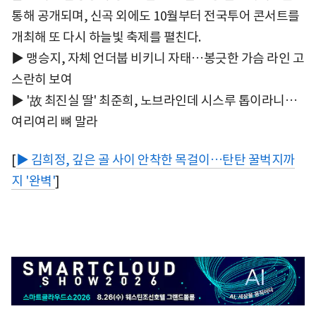
통해 공개되며, 신곡 외에도 10월부터 전국투어 콘서트를
개최해 또 다시 하늘빛 축제를 펼친다.
▶ 맹승지, 자체 언더붑 비키니 자태…봉긋한 가슴 라인 고
스란히 보여
▶ '故 최진실 딸' 최준희, 노브라인데 시스루 톱이라니…
여리여리 뼈 말라
[
▶ 김희정, 깊은 골 사이 안착한 목걸이…탄탄 꿀벅지까
지 '완벽'
]