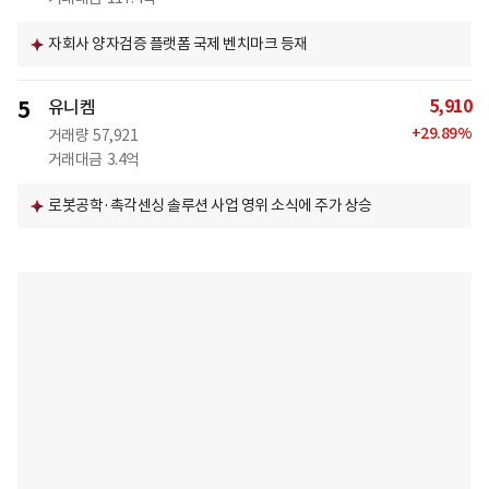
자회사 양자검증 플랫폼 국제 벤치마크 등재
5,910
5
유니켐
+
29.89
%
거래량
57,921
거래대금
3.4억
로봇공학·촉각센싱 솔루션 사업 영위 소식에 주가 상승