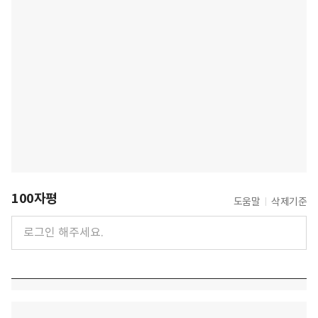
100자평
도움말
삭제기준