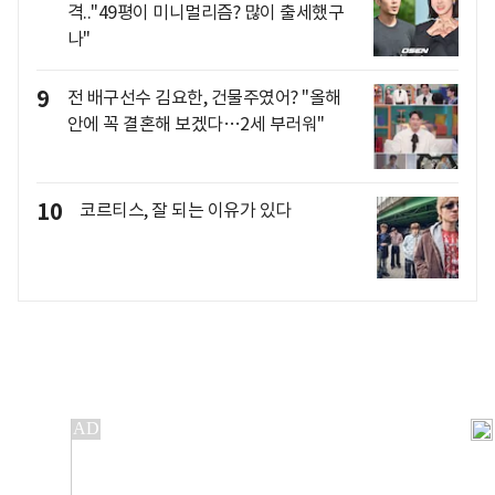
격.."49평이 미니멀리즘? 많이 출세했구
나"
9
전 배구선수 김요한, 건물주였어? "올해
안에 꼭 결혼해 보겠다…2세 부러워"
10
코르티스, 잘 되는 이유가 있다