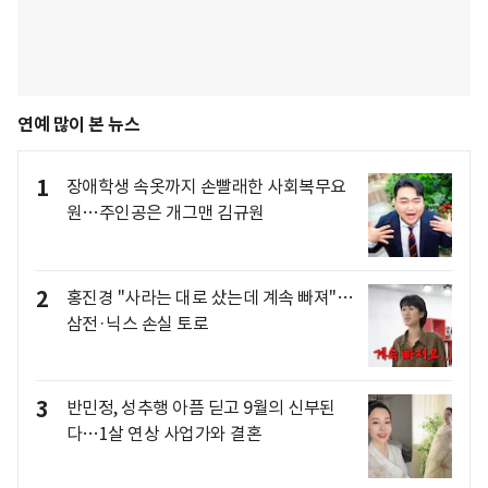
연예 많이 본 뉴스
1
장애학생 속옷까지 손빨래한 사회복무요
원…주인공은 개그맨 김규원
2
홍진경 "사라는 대로 샀는데 계속 빠져"…
삼전·닉스 손실 토로
3
반민정, 성추행 아픔 딛고 9월의 신부된
다…1살 연상 사업가와 결혼