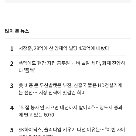
많이 본 뉴스
1
서장훈, 28억에 산 양재역 빌딩 450억에 내놨다
2
폭염에도 현장 지킨 공무원… 벼 낱알 세다, 화재 진압하
다 '풀썩'
3
美 비중 큰 두산밥캣은 부진, 신흥국 뚫은 HD건설기계
는 선전… 시장 전략에 엇갈린 희비
4
"직접 농사 안 지으면 내년까지 팔아라"… 양도세 중과
에 떨고 있는 6070
5
SK하이닉스, 솔리다임 키우기 나선 이유는…"이번 사이