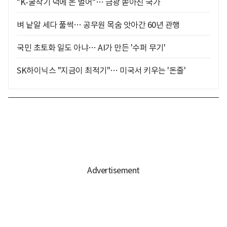
"K-굴착기 덕에 돈 벌어"… 금광 쏟아진 국가
벼 낱알 세다 풀썩… 공무원 목숨 앗아간 60년 관행
국민 초토화 일도 아냐… AI가 만든 '수퍼 무기'
SK하이닉스 "지금이 최적기"… 미국서 키우는 '돈줄'