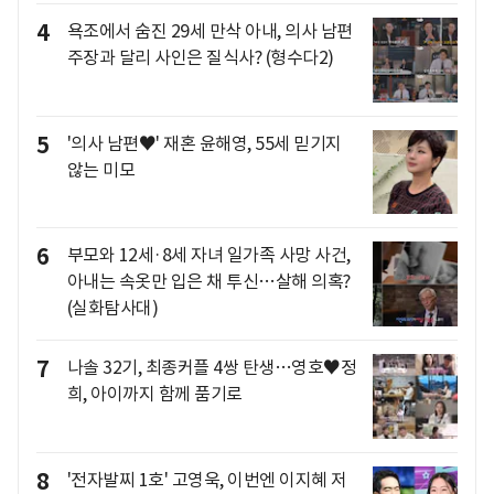
4
욕조에서 숨진 29세 만삭 아내, 의사 남편
주장과 달리 사인은 질식사? (형수다2)
5
'의사 남편♥' 재혼 윤해영, 55세 믿기지
않는 미모
6
부모와 12세·8세 자녀 일가족 사망 사건,
아내는 속옷만 입은 채 투신…살해 의혹?
(실화탐사대)
7
나솔 32기, 최종커플 4쌍 탄생…영호♥정
희, 아이까지 함께 품기로
8
'전자발찌 1호' 고영욱, 이번엔 이지혜 저