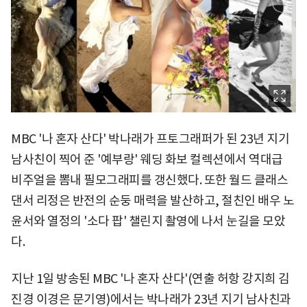
MBC '나 혼자 산다' 박나래가 프토그래퍼가 된 23년 지기
남사친이 찍어 준 '예부랑' 웨딩 화보 컬렉션에서 역대급
비주얼을 뽐내 필모그래피를 갱신했다. 또한 월드 클래스
댄서 리정은 반전의 순둥 매력을 발산하고, 절친인 배우 노
윤서와 열정의 '소다 팝' 챌린지 촬영에 나서 눈길을 모았
다.
지난 1일 방송된 MBC '나 혼자 산다'(연출 허항 강지희 김
진경 이경은 문기영)에서는 박나래가 23년 지기 남사친과