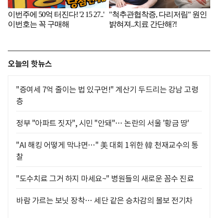
오늘의 핫뉴스
"증여세 7억 줄이는 법 있구먼!" 계산기 두드리는 강남 고령
층
정부 "아파트 짓자", 시민 "안돼"… 논란의 서울 '황금 땅'
"AI 해킹 어떻게 막냐면…" 美 대회 1위한 韓 천재교수의 통
찰
"도수치료 그거 하지 마세요~" 병원들의 새로운 꼼수 진료
바람 가르는 보닛 장착… 세단 같은 승차감의 볼보 전기차