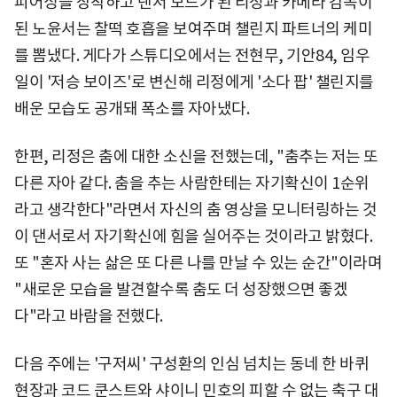
피어싱을 장착하고 댄서 모드가 된 리정과 카메라 감독이
된 노윤서는 찰떡 호흡을 보여주며 챌린지 파트너의 케미
를 뽐냈다. 게다가 스튜디오에서는 전현무, 기안84, 임우
일이 '저승 보이즈'로 변신해 리정에게 '소다 팝' 챌린지를
배운 모습도 공개돼 폭소를 자아냈다.
한편, 리정은 춤에 대한 소신을 전했는데, "춤추는 저는 또
다른 자아 같다. 춤을 추는 사람한테는 자기확신이 1순위
라고 생각한다"라면서 자신의 춤 영상을 모니터링하는 것
이 댄서로서 자기확신에 힘을 실어주는 것이라고 밝혔다.
또 "혼자 사는 삶은 또 다른 나를 만날 수 있는 순간"이라며
"새로운 모습을 발견할수록 춤도 더 성장했으면 좋겠
다"라고 바람을 전했다.
다음 주에는 '구저씨' 구성환의 인심 넘치는 동네 한 바퀴
현장과 코드 쿤스트와 샤이니 민호의 피할 수 없는 축구 대