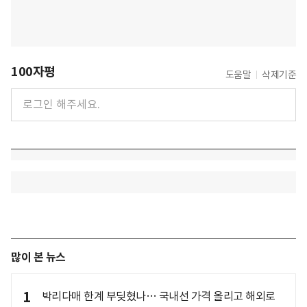
100자평
도움말
삭제기준
많이 본 뉴스
1
박리다매 한계 부딪혔나… 국내선 가격 올리고 해외로