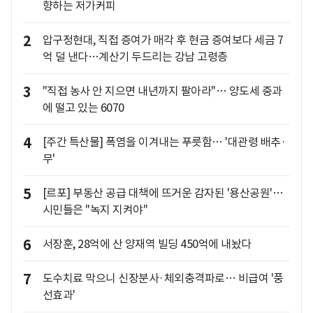
향하는 저가커피
2
압구정현대, 직접 증여가 매각 후 현금 증여보다 세금 7
억 덜 낸다…계산기 두드리는 강남 고령층
3
"직접 농사 안 지으면 내년까지 팔아라"… 양도세 중과
에 떨고 있는 6070
4
[주간 특산물] 폭염을 이겨내는 푸릇함… '대관령 배추·
무'
5
[르포] 부동산 공급 대책에 뜨거운 감자된 '용산공원'…
시민들은 "녹지 지켜야"
6
서장훈, 28억에 산 양재역 빌딩 450억에 내놨다
7
도수치료 막으니 신장분사·체외충격파로… 비급여 '풍
선효과'