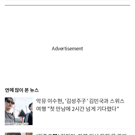
연예 많이 본 뉴스
악뮤 이수현, '김성주子' 김민국과 스위스
여행 "첫 만남에 2시간 넘게 기다렸다"