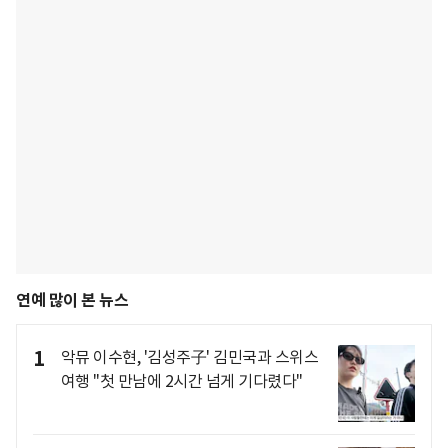
연예 많이 본 뉴스
1
악뮤 이수현, '김성주子' 김민국과 스위스
여행 "첫 만남에 2시간 넘게 기다렸다"