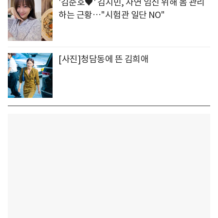
'김준호♥' 김지민, 자연 임신 위해 몸 관리
하는 근황…"시험관 일단 NO"
[사진]청담동에 뜬 김희애