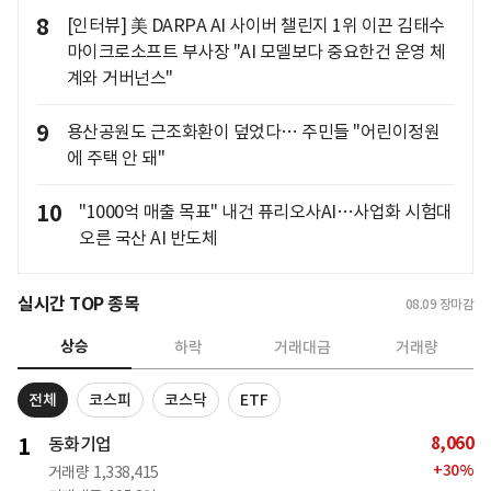
8
[인터뷰] 美 DARPA AI 사이버 챌린지 1위 이끈 김태수
마이크로소프트 부사장 "AI 모델보다 중요한건 운영 체
계와 거버넌스"
9
용산공원도 근조화환이 덮었다… 주민들 "어린이정원
에 주택 안 돼"
10
"1000억 매출 목표" 내건 퓨리오사AI…사업화 시험대
오른 국산 AI 반도체
실시간 TOP 종목
08.09
장마감
상승
하락
거래대금
거래량
전체
코스피
코스닥
ETF
8,060
1
동화기업
+
30
%
거래량
1,338,415