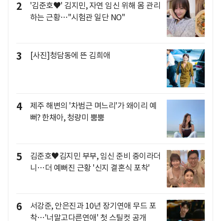
2
'김준호♥' 김지민, 자연 임신 위해 몸 관리
하는 근황…"시험관 일단 NO"
3
[사진]청담동에 뜬 김희애
4
제주 해변의 '차범근 며느리'가 왜이리 예
뻐? 한채아, 청량미 뿜뿜
5
김준호♥김지민 부부, 임신 준비 중이라더
니…더 예뻐진 근황 '신지 결혼식 포착'
6
서강준, 안은진과 10년 장기연애 무드 포
착…'너말고다른연애' 첫 스틸컷 공개