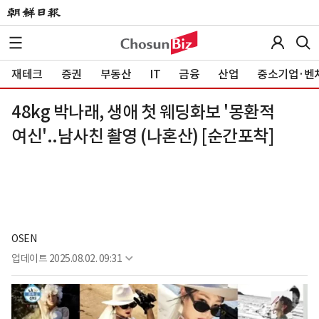
재테크
증권
부동산
IT
금융
산업
중소기업·벤
48kg 박나래, 생애 첫 웨딩화보 '몽환적
여신'..남사친 촬영 (나혼산) [순간포착]
OSEN
업데이트
2025.08.02. 09:31