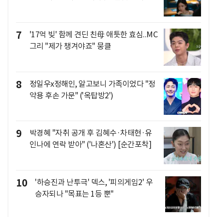
7
'17억 빚' 함께 견딘 친母 애틋한 효심..MC
그리 "제가 챙겨야죠" 뭉클
8
정일우x정해인, 알고보니 가족이었다 "정
약용 후손 가문" ('옥탑방2')
9
박경혜 "자취 공개 후 김혜수·차태현·유
인나에 연락 받아" ('나혼산') [순간포착]
10
'하승진과 난투극' 덱스, '피의게임2' 우
승자되나 "목표는 1등 뿐"