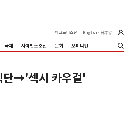
이코노미조선
English
日本語
국제
사이언스조선
문화
오피니언
식단→'섹시 카우걸'