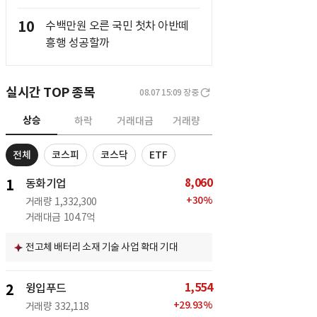
10
수백만원 오른 국민 첫차 아반떼
흥행 성공할까
실시간 TOP 종목
08.07 15:09
장중
상승
하락
거래대금
거래량
전체
코스피
코스닥
ETF
8,060
1
동화기업
+
30
%
거래량
1,332,300
거래대금
104.7억
전고체 배터리 소재 기술 사업 확대 기대
1,554
2
윙입푸드
+
29.93
%
거래량
332,118