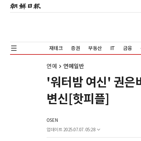
재테크
증권
부동산
IT
금융
연예
연예일반
'워터밤 여신' 권은
변신[핫피플]
OSEN
업데이트
2025.07.07. 05:28