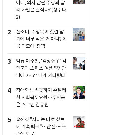
아내, 의사 남편 주장과 달
리 사인은 질식사? (형수다
2)
2
전소미, 수영복이 핫걸 담
기에 너무 작은 거 아냐? 여
름 미모에 '깜짝'
3
악뮤 이수현, '김성주子' 김
민국과 스위스 여행 "첫 만
남에 2시간 넘게 기다렸다"
4
장애학생 속옷까지 손빨래
한 사회복무요원…주인공
은 개그맨 김규원
5
홍진경 "사라는 대로 샀는
데 계속 빠져"…삼전·닉스
손실 토로