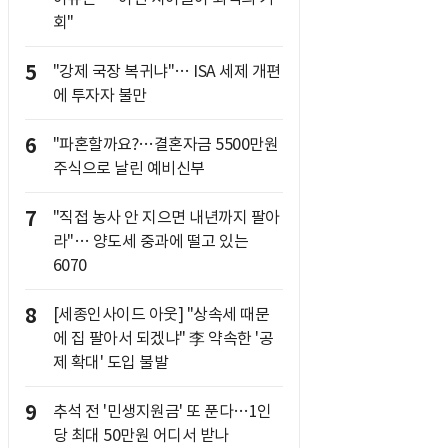
회"
5
"강제 국장 복귀냐"… ISA 세제 개편
에 투자자 불만
6
"파혼할까요?…결혼자금 5500만원
주식으로 날린 예비신부
7
"직접 농사 안 지으면 내년까지 팔아
라"… 양도세 중과에 떨고 있는
6070
8
[세종인사이드 아웃] "상속세 때문
에 집 팔아서 되겠냐" 李 약속한 '공
제 확대' 도입 불발
9
추석 전 '민생지원금' 또 푼다…1인
당 최대 50만원 어디서 받나