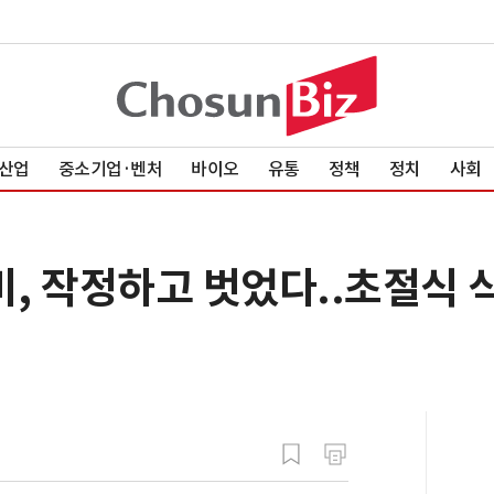
산업
중소기업·벤처
바이오
유통
정책
정치
사회
비, 작정하고 벗었다..초절식 