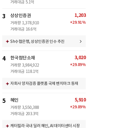
거래대금
5.1억
1,203
3
상상인증권
+
29.91
%
거래량
1,378,910
거래대금
16.6억
Sh수협은행, 상상인증권 인수 추진
3,020
4
한국첨단소재
+
29.89
%
거래량
3,984,922
거래대금
118.1억
자회사 양자검증 플랫폼 국제 벤치마크 등재
5,910
5
혜인
+
29.89
%
거래량
3,550,388
거래대금
203.3억
캐터필라 국내 딜러 혜인, AI 데이터센터 시장