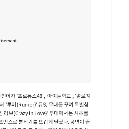
이자 '프로듀스48', '아이돌학교', '솔로지
 '루머(Rumor)' 듀엣 무대를 꾸며 특별함
러브(Crazy In Love)' 무대에서는 셔츠를
먼스로 분위기를 뜨겁게 달궜다. 공연이 끝