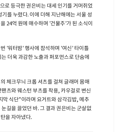
신'으로 등극한 권은비는 대세 인기를 거머쥐었
성기를 누렸다. 이에 더해 지난해에는 서울 성
을 24억 원에 매수하며 '건물주'가 된 소식이
번 '워터밤' 행사에 참석하며 '여신' 타이틀
은비는 더욱 과감한 노출과 퍼포먼스로 단숨에
러의 체크무늬 크롭 셔츠를 걸쳐 글래머 몸매
핫팬츠와 웨스턴 부츠를 착용, 카우걸로 변신
마지막 식단"이라며 요거트와 삼각김밥, 메추
 눈길을 끌었던 바. 그 결과 권은비는 군살없
감탄을 자아냈다.