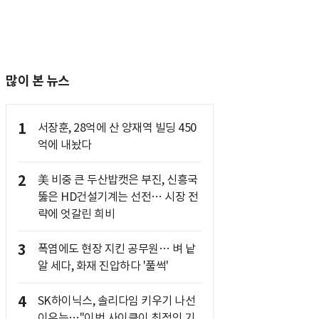
많이 본 뉴스
1
서장훈, 28억에 산 양재역 빌딩 450
억에 내놨다
2
美 비중 큰 두산밥캣은 부진, 신흥국
뚫은 HD건설기계는 선전… 시장 전
략에 엇갈린 희비
3
폭염에도 현장 지킨 공무원… 벼 낱
알 세다, 화재 진압하다 '풀썩'
4
SK하이닉스, 솔리다임 키우기 나선
이유는…"이번 사이클이 최적의 기