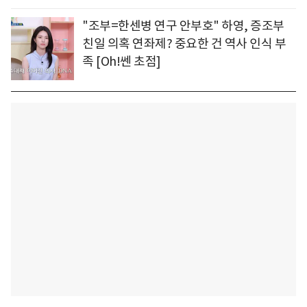
"조부=한센병 연구 안부호" 하영, 증조부
친일 의혹 연좌제? 중요한 건 역사 인식 부
족 [Oh!쎈 초점]