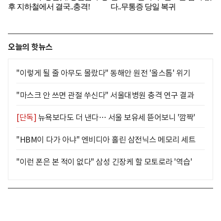
오늘의 핫뉴스
"이렇게 될 줄 아무도 몰랐다" 동해안 원전 '올스톱' 위기
"마스크 안 쓰면 관절 쑤신다" 서울대병원 충격 연구 결과
[단독]
뉴욕보다도 더 낸다… 서울 보유세 뜯어보니 '깜짝'
"HBM이 다가 아냐" 엔비디아 홀린 삼전닉스 메모리 세트
"이런 폰은 본 적이 없다" 삼성 긴장케 할 모토로라 '역습'