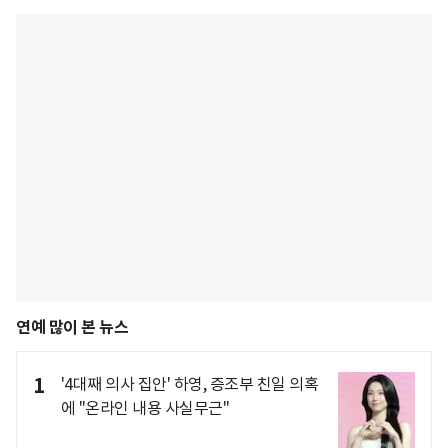
연예 많이 본 뉴스
1
'4대째 의사 집안' 하영, 증조부 친일 의혹
에 "온라인 내용 사실무근"