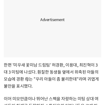
한편 '미우새 꽃미남 드림팀' 허경환, 이용대, 최진혁이 3
대 3 미팅에 나섰다. 훤칠한 동생들 옆에서 위축된 아들의
모습에 경환 母는 "우리 아들이 좀 불리한데"라며 귀엽게
불만을 표시했다.
이어 미모만큼이나 뛰어난 스펙을 자랑하는 미팅 상대 여