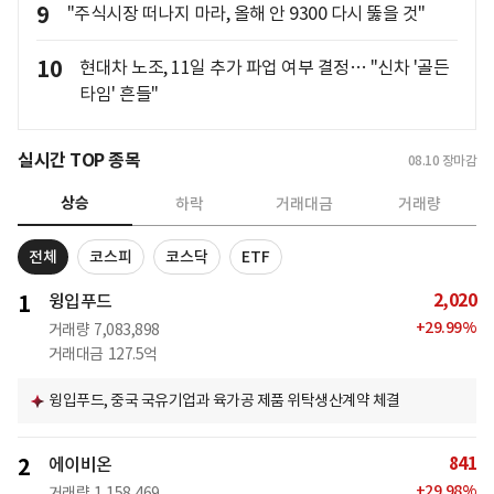
9
"주식시장 떠나지 마라, 올해 안 9300 다시 뚫을 것"
10
현대차 노조, 11일 추가 파업 여부 결정… "신차 '골든
타임' 흔들"
실시간 TOP 종목
08.10
장마감
상승
하락
거래대금
거래량
전체
코스피
코스닥
ETF
2,020
1
윙입푸드
+
29.99
%
거래량
7,083,898
거래대금
127.5억
윙입푸드, 중국 국유기업과 육가공 제품 위탁생산계약 체결
841
2
에이비온
+
29.98
%
거래량
1,158,469