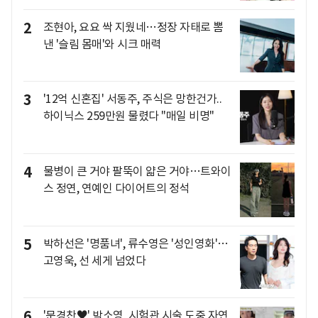
2
조현아, 요요 싹 지웠네…정장 자태로 뽐
낸 '슬림 몸매'와 시크 매력
3
'12억 신혼집' 서동주, 주식은 망한건가..
하이닉스 259만원 물렸다 "매일 비명"
4
물병이 큰 거야 팔뚝이 얇은 거야…트와이
스 정연, 연예인 다이어트의 정석
5
박하선은 '명품녀', 류수영은 '성인영화'…
고영욱, 선 세게 넘었다
6
'문경찬♥' 박소영, 시험관 시술 도중 자연