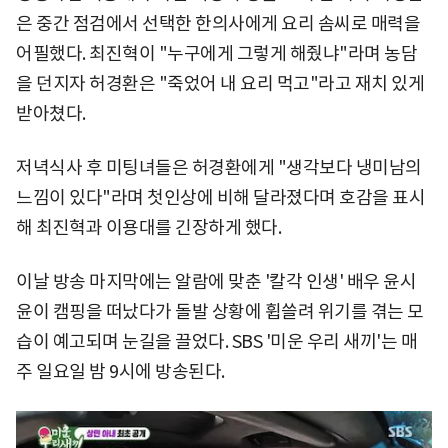
은 중간 점검에서 선택한 한의사에게 요리 솜씨로 매력을
어필했다. 최진혁이 "누구에게 그렇게 해줬냐"라며 농담
을 던지자 허경환은 "죽었어 내 요리 먹고"라고 재치 있게
받아쳤다.
저녁식사 후 미팅녀들은 허경환에게 "생각보다 냉미남의
느낌이 있다"라며 첫인상에 비해 달라졌다며 호감을 표시
해 최진혁과 이용대를 긴장하게 했다.
이날 방송 마지막에는 알람에 맞춘 '칼각 인생' 배우 윤시
윤이 캠핑을 떠났다가 돌발 상황에 휩쓸려 위기를 겪는 모
습이 예고되며 눈길을 끌었다. SBS '미운 우리 새끼'는 매
주 일요일 밤 9시에 방송된다.