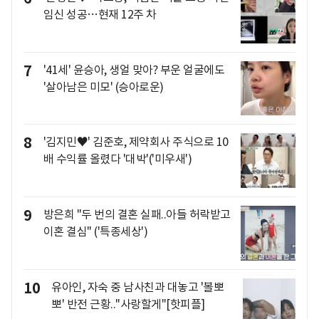
임신 성공…현재 12주 차
7
'41세' 윤승아, 생얼 맞아? 부운 얼굴에도
'살아남은 미모' (승아로운)
8
'김지민♥' 김준호, 제약회사 주식으로 10
배 수익률 올렸다 '대박'('미우새')
9
방은희 "두 번의 결혼 실패..아들 허락받고
이혼 결심" ('특종세상')
10
유아인, 자숙 중 남사친과 대놓고 '볼뽀
뽀' 반전 근황.."사랑할게"[핫피플]