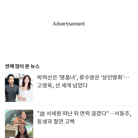
연예 많이 본 뉴스
박하선은 '명품녀', 류수영은 '성인영화'…
고영욱, 선 세게 넘었다
"故 서세원 떠난 뒤 연락 끊겼다"…서동주,
동생과 절연 고백