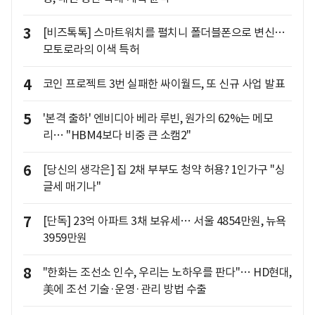
3
[비즈톡톡] 스마트워치를 펼치니 폴더블폰으로 변신…
모토로라의 이색 특허
4
코인 프로젝트 3번 실패한 싸이월드, 또 신규 사업 발표
5
'본격 출하' 엔비디아 베라 루빈, 원가의 62%는 메모
리… "HBM4보다 비중 큰 소캠2"
6
[당신의 생각은] 집 2채 부부도 청약 허용? 1인가구 "싱
글세 매기나"
7
[단독] 23억 아파트 3채 보유세… 서울 4854만원, 뉴욕
3959만원
8
"한화는 조선소 인수, 우리는 노하우를 판다"… HD현대,
美에 조선 기술·운영·관리 방법 수출