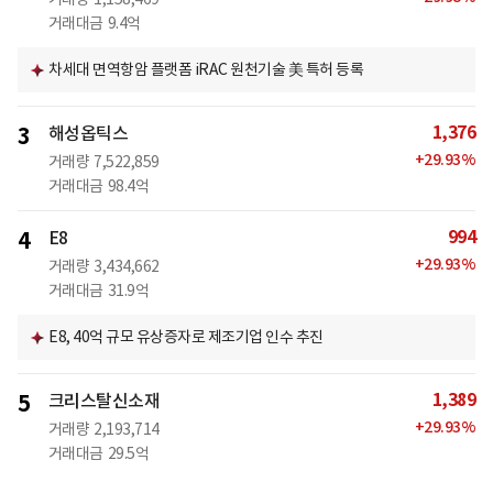
거래대금
9.4억
차세대 면역항암 플랫폼 iRAC 원천기술 美 특허 등록
1,376
3
해성옵틱스
+
29.93
%
거래량
7,522,859
거래대금
98.4억
994
4
E8
+
29.93
%
거래량
3,434,662
거래대금
31.9억
E8, 40억 규모 유상증자로 제조기업 인수 추진
1,389
5
크리스탈신소재
+
29.93
%
거래량
2,193,714
거래대금
29.5억