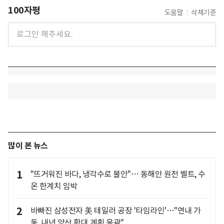
100자평
도움말
삭제기준
많이 본 뉴스
1
"뜨거워진 바다, 냉각수로 불안"… 동해안 원전 벨트, 수
온 한계치 임박
2
바빠진 삼성전자 美 테일러 공장 '타임라인'…"연내 가
동, 내년 양산 확대 계획 윤곽"