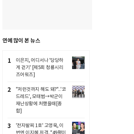
연예 많이 본 뉴스
1
이은지, 어디서나 '당당하
게 걷기' [제5회 청룡시리
즈어워즈]
2
"저런것까지 해도 돼?"..'코
드레드', 모태범→박군이
재난상황에 처했을때[종
합]
3
'전자발찌 1호' 고영욱, 이
번엔 이지혜 저격.."49평이