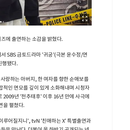
시리즈에 출연하는 소감을 밝혔다.
서 SBS 금토드라마 '귀궁'(극본 윤수정/연
진행됐다.
 사랑하는 아버지, 한 여자를 향한 순애보를
복합적인 면모를 깊이 있게 소화해내며 시청자
2009년 '천추태후' 이후 16년 만에 사극에
연을 펼쳤다.
이루어질지니', tvN '친애하는 X' 특별출연과
자들을 만난다. 더불어 올 하반기 공개되는 넷