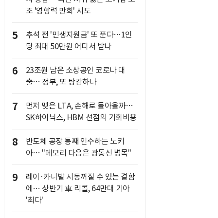
조 '영향력 만회' 시도
5
추석 전 '민생지원금' 또 푼다…1인
당 최대 50만원 어디서 받나
6
23조원 남은 소상공인 코로나 대
출… 정부, 또 탕감하나
7
먼저 맺은 LTA, 손해로 돌아올까…
SK하이닉스, HBM 선점의 기회비용
8
반도체 공장 통째 인수하는 노키
아… "메모리 다음은 광통신 병목"
9
레이·카니발 시동꺼질 수 있는 결함
에… 상반기 車 리콜, 64만대 기아
'최다'