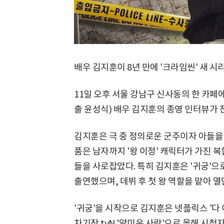
배우 김지훈이 8년 만에 '크라임씬' 새 
11일 오후 서울 강남구 신사동의 한 카페에
출 윤성식) 배우 김지훈의 종영 인터뷰가 
김지훈은 극 중 정의로운 군주이자 아들을
품은 남자까지 '왕 이정' 캐릭터가 가진 
들을 사로잡았다. 특히 김지훈은 '귀궁'으로 
출연했으며, 데뷔 후 첫 왕 역할을 맡아 열
'귀궁'을 시작으로 김지훈은 넷플릭스 '다 
차기작 tvN '얄미운 사랑'으로 올해 시청