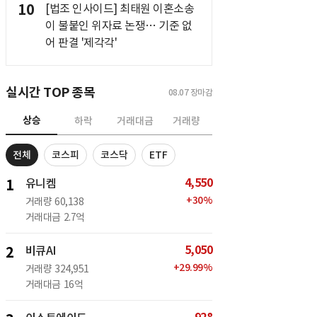
10
[법조 인사이드] 최태원 이혼소송
이 불붙인 위자료 논쟁… 기준 없
어 판결 '제각각'
실시간 TOP 종목
08.07
장마감
상승
하락
거래대금
거래량
전체
코스피
코스닥
ETF
4,550
1
유니켐
+
30
%
거래량
60,138
거래대금
2.7억
5,050
2
비큐AI
+
29.99
%
거래량
324,951
거래대금
16억