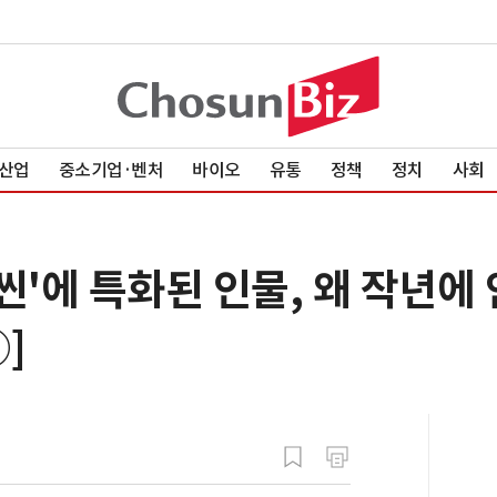
산업
중소기업·벤처
바이오
유통
정책
정치
사회
씬'에 특화된 인물, 왜 작년에 
]