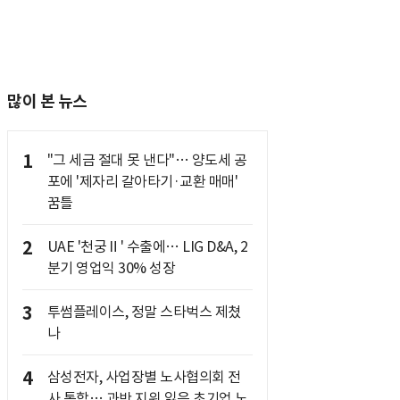
많이 본 뉴스
1
"그 세금 절대 못 낸다"… 양도세 공
포에 '제자리 갈아타기·교환 매매'
꿈틀
2
UAE '천궁Ⅱ' 수출에… LIG D&A, 2
분기 영업익 30% 성장
3
투썸플레이스, 정말 스타벅스 제쳤
나
4
삼성전자, 사업장별 노사협의회 전
사 통합… 과반 지위 잃은 초기업 노