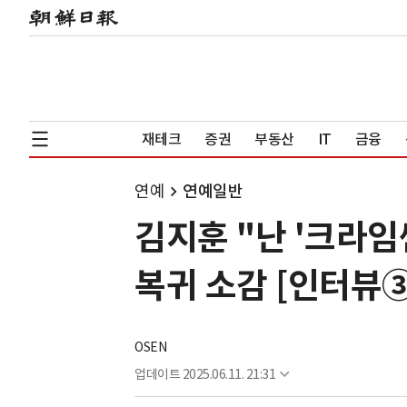
재테크
증권
부동산
IT
금융
연예
연예일반
김지훈 "난 '크라임
복귀 소감 [인터뷰③
OSEN
업데이트
2025.06.11. 21:31