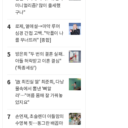
미니멀리즘? 많이 출세했
구나"
4
로제, 열애설→마약 루머
심경 간접 고백.."악플이 나
를 무너뜨려" [종합]
5
방은희 "두 번의 결혼 실패..
아들 허락받고 이혼 결심"
('특종세상')
6
'故 최진실 딸' 최준희, 다낭
물속에서 뽐낸 '뼈말
라'…"여름 몸매 잘 가꿔놓
았지요"
7
손연재, 초슬렌더 아들맘의
수영복 핏…동그란 배꼽마