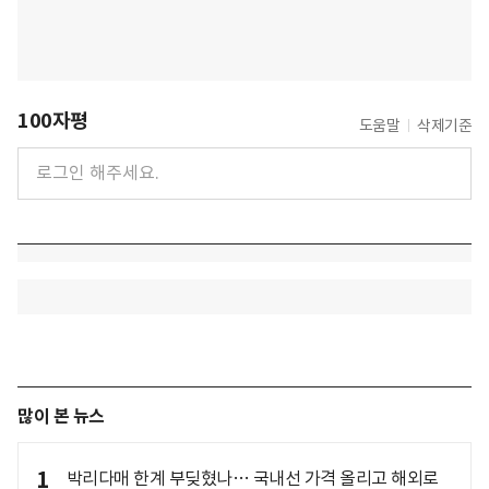
100자평
도움말
삭제기준
많이 본 뉴스
1
박리다매 한계 부딪혔나… 국내선 가격 올리고 해외로