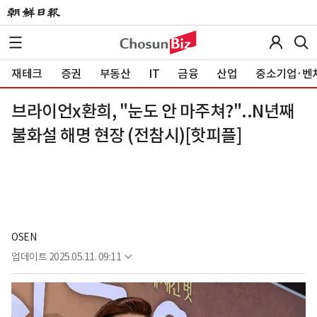
재테크
증권
부동산
IT
금융
산업
중소기업·벤
브라이언x환희, "눈도 안 마주쳐?"..N년째
불화설 해명 현장 (전참시)[핫피플]
OSEN
업데이트
2025.05.11. 09:11