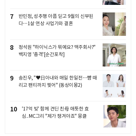
7
반민정, 성추행 아픔 딛고 9월의 신부된
다…1살 연상 사업가와 결혼
8
정석원 "하이닉스가 뭐예요? 맥주회사?"
백지영 '충격'[순간포착]
9
송진우, "♥日아내와 매일 한일전…뺨 때
리고 팬티까지 찢어" (동상이몽2)
10
'17억 빚' 함께 견딘 친母 애틋한 효
심..MC그리 "제가 챙겨야죠" 뭉클