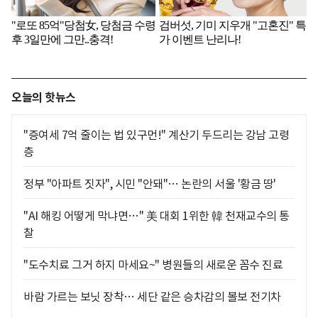
오늘의 핫뉴스
"증여세 7억 줄이는 법 있구먼!" 계산기 두드리는 강남 고령
층
정부 "아파트 짓자", 시민 "안돼"… 논란의 서울 '황금 땅'
"AI 해킹 어떻게 막냐면…" 美 대회 1위한 韓 천재교수의 통
찰
"도수치료 그거 하지 마세요~" 병원들의 새로운 꼼수 진료
바람 가르는 보닛 장착… 세단 같은 승차감의 볼보 전기차