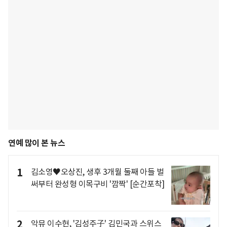
연예 많이 본 뉴스
1
김소영♥오상진, 생후 3개월 둘째 아들 벌
써부터 완성형 이목구비 '깜짝' [순간포착]
2
악뮤 이수현, '김성주子' 김민국과 스위스