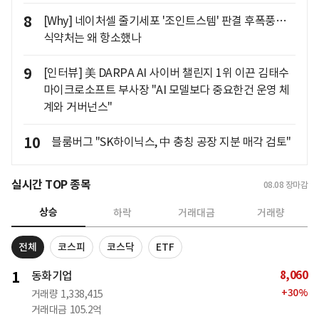
8
[Why] 네이처셀 줄기세포 '조인트스템' 판결 후폭풍…
식약처는 왜 항소했나
9
[인터뷰] 美 DARPA AI 사이버 챌린지 1위 이끈 김태수
마이크로소프트 부사장 "AI 모델보다 중요한건 운영 체
계와 거버넌스"
10
블룸버그 "SK하이닉스, 中 충칭 공장 지분 매각 검토"
실시간 TOP 종목
08.08
장마감
상승
하락
거래대금
거래량
전체
코스피
코스닥
ETF
8,060
1
동화기업
+
30
%
거래량
1,338,415
거래대금
105.2억