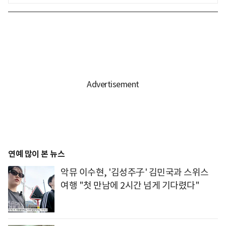
연예 많이 본 뉴스
악뮤 이수현, '김성주子' 김민국과 스위스
여행 "첫 만남에 2시간 넘게 기다렸다"