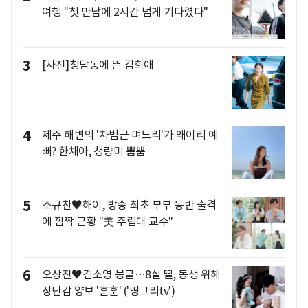
여행 "첫 만남에 2시간 넘게 기다렸다"
3
[사진]청담동에 뜬 김희애
4
제주 해변의 '차범근 며느리'가 왜이리 예
뻐? 한채아, 청량미 뿜뿜
5
조규찬♥해이, 방송 최초 부부 동반 출격
에 깜짝 근황 "美 주립대 교수"
6
오상진♥김소영 뭉클…8살 딸, 동생 위해
장난감 양보 '훈훈' ('띵그리tv')