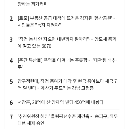
향하는 저가커피
2
[르포] 부동산 공급 대책에 뜨거운 감자된 '용산공원'…
시민들은 "녹지 지켜야"
3
"직접 농사 안 지으면 내년까지 팔아라"… 양도세 중과
에 떨고 있는 6070
4
[주간 특산물] 폭염을 이겨내는 푸릇함… '대관령 배추·
무'
5
압구정현대, 직접 증여가 매각 후 현금 증여보다 세금 7
억 덜 낸다…계산기 두드리는 강남 고령층
6
서장훈, 28억에 산 양재역 빌딩 450억에 내놨다
7
'추진위원장 해임' 올림픽선수촌 재건축… 송파구, 직무
대행 체제 승인