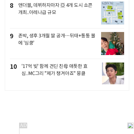
8
앤더블, 데뷔하자마자 亞 4개 도시 쇼콘
개최..아레나급 규모
9
존박, 생후 3개월 딸 공개…뒤태+통통 볼
에 '심쿵'
10
'17억 빚' 함께 견딘 친母 애틋한 효
심..MC그리 "제가 챙겨야죠" 뭉클