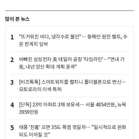
많이 본 뉴스
1
"뜨거워진 바다, 냉각수로 불안"… 동해안 원전 벨트, 수
온 한계치 임박
2
바빠진 삼성전자 美 테일러 공장 '타임라인'…"연내 가
동, 내년 양산 확대 계획 윤곽"
3
[비즈톡톡] 스마트워치를 펼치니 폴더블폰으로 변신…
모토로라의 이색 특허
4
[단독] 23억 아파트 3채 보유세… 서울 4854만원, 뉴욕
3959만원
5
태풍 '찬홈' 오면 35도 폭염 꺾일까… "일시적으로 완화
되도 이어질 것"