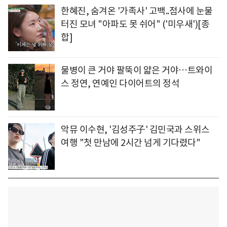
한혜진, 숨겨온 '가족사' 고백..점사에 눈물
터진 모녀 "아파도 못 쉬어" ('미우새')[종
합]
물병이 큰 거야 팔뚝이 얇은 거야…트와이
스 정연, 연예인 다이어트의 정석
악뮤 이수현, '김성주子' 김민국과 스위스
여행 "첫 만남에 2시간 넘게 기다렸다"