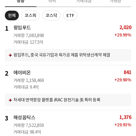
상승
하락
거래대금
거래량
전체
코스피
코스닥
ETF
2,020
1
윙입푸드
+
29.99
%
거래량
7,083,898
거래대금
127.5억
윙입푸드, 중국 국유기업과 육가공 제품 위탁생산계약 체결
841
2
에이비온
+
29.98
%
거래량
1,158,469
거래대금
9.4억
차세대 면역항암 플랫폼 iRAC 원천기술 美 특허 등록
1,376
3
해성옵틱스
+
29.93
%
거래량
7,522,859
거래대금
98.4억