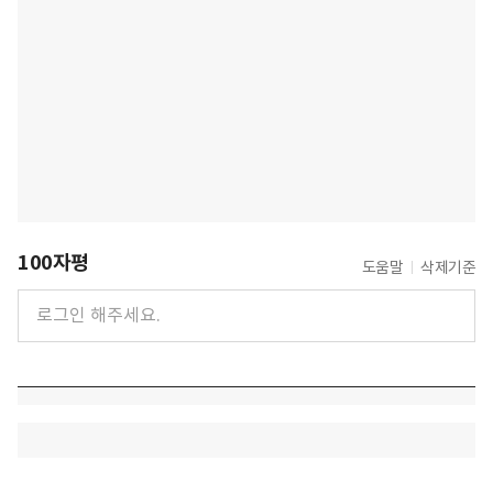
100자평
도움말
삭제기준