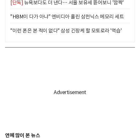
[단독]
뉴욕보다도 더 낸다… 서울 보유세 뜯어보니 '깜짝'
"HBM이 다가 아냐" 엔비디아 홀린 삼전닉스 메모리 세트
"이런 폰은 본 적이 없다" 삼성 긴장케 할 모토로라 '역습'
연예 많이 본 뉴스