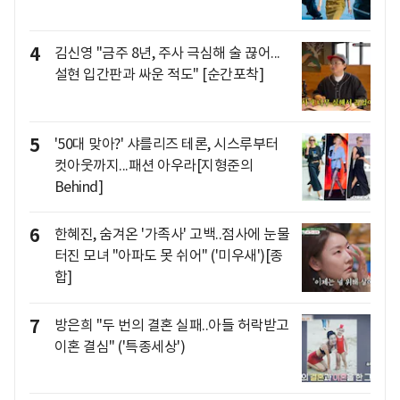
4
김신영 "금주 8년, 주사 극심해 술 끊어...
설현 입간판과 싸운 적도" [순간포착]
5
'50대 맞아?' 샤를리즈 테론, 시스루부터
컷아웃까지...패션 아우라[지형준의
Behind]
6
한혜진, 숨겨온 '가족사' 고백..점사에 눈물
터진 모녀 "아파도 못 쉬어" ('미우새')[종
합]
7
방은희 "두 번의 결혼 실패..아들 허락받고
이혼 결심" ('특종세상')