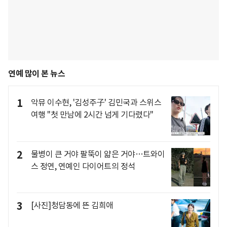
연예 많이 본 뉴스
1
악뮤 이수현, '김성주子' 김민국과 스위스
여행 "첫 만남에 2시간 넘게 기다렸다"
2
물병이 큰 거야 팔뚝이 얇은 거야…트와이
스 정연, 연예인 다이어트의 정석
3
[사진]청담동에 뜬 김희애