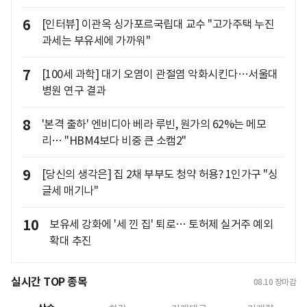
6
[인터뷰] 이관옥 싱가포르국립대 교수 "고가주택 누진
과세는 부유세에 가까워"
7
[100세 과학] 대기 오염이 관절염 악화시킨다…서울대
병원 연구 결과
8
'본격 출하' 엔비디아 베라 루빈, 원가의 62%는 메모
리… "HBM4보다 비중 큰 소캠2"
9
[당신의 생각은] 집 2채 부부도 청약 허용? 1인가구 "싱
글세 매기나"
10
보유세 강화에 '세 낀 집' 퇴로… 토허제 실거주 예외
확대 추진
실시간 TOP 종목
08.10
장마감