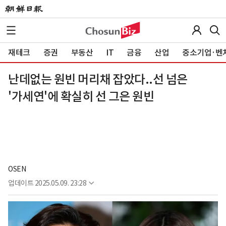
재테크
증권
부동산
IT
금융
산업
중소기업·벤
난데없는 원빈 머리채 잡았다..선 넘은
'가세연'에 확실히 선 그은 원빈
OSEN
업데이트
2025.05.09. 23:28