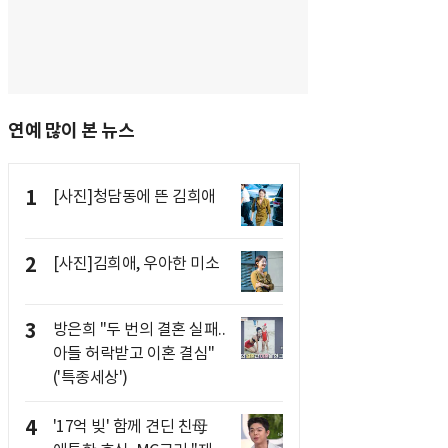
연예 많이 본 뉴스
1
[사진]청담동에 뜬 김희애
2
[사진]김희애, 우아한 미소
3
방은희 "두 번의 결혼 실패..
아들 허락받고 이혼 결심"
('특종세상')
4
'17억 빚' 함께 견딘 친母