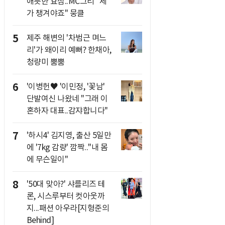
애틋한 효심..MC그리 "제
가 챙겨야죠" 뭉클
5
제주 해변의 '차범근 며느
리'가 왜이리 예뻐? 한채아,
청량미 뿜뿜
6
'이병헌♥ '이민정, '꽃남'
단발여신 나왔네 "그래 이
혼하자 대표..감쟈합니다"
7
'하시4' 김지영, 출산 5일만
에 '7kg 감량' 깜짝.."내 몸
에 무슨일이"
8
'50대 맞아?' 샤를리즈 테
론, 시스루부터 컷아웃까
지...패션 아우라[지형준의
Behind]