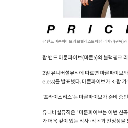
팝 밴드 마룬파이브의 보컬리스트 애덤 리바인(왼쪽)과 
팝 밴드 마룬파이브(마룬5)와 블랙핑크 리
2일 유니버설뮤직에 따르면 마룬파이브와 블
eless)를 발표했다. 마룬파이브가 K-팝
'프라이스리스'는 마룬파이브가 준비 중인 
유니버설뮤직은 "마룬파이브는 이번 신곡
가 더욱 깊이 있는 작사·작곡과 진정성을 