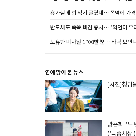
휴가철에 회 먹기 글렀네… 폭염에 가격 
반도체도 쭉쭉 빠진 증시… "외인이 우리
보유한 미사일 1700발 뿐… 바닥 보인다
연예 많이 본 뉴스
[사진]청담
방은희 "두 
('특종세상')