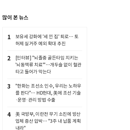
많이 본 뉴스
1
보유세 강화에 '세 낀 집' 퇴로… 토
허제 실거주 예외 확대 추진
2
[인터뷰] "뇌졸중 골든타임 지키는
'뇌동맥류 치료'"…개두술 없이 혈관
타고 들어가 막는다
3
"한화는 조선소 인수, 우리는 노하우
를 판다"… HD현대, 美에 조선 기술
·운영·관리 방법 수출
4
美 국방부, 이란전 무기 소진에 방산
업체 증산 압박… "3주 내 납품 계획
내라"