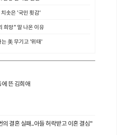
치솟은 '국민 횟감'
 희망" 말 나온 이유
는 美 무기고 '위태'
동에 뜬 김희애
번의 결혼 실패..아들 허락받고 이혼 결심"