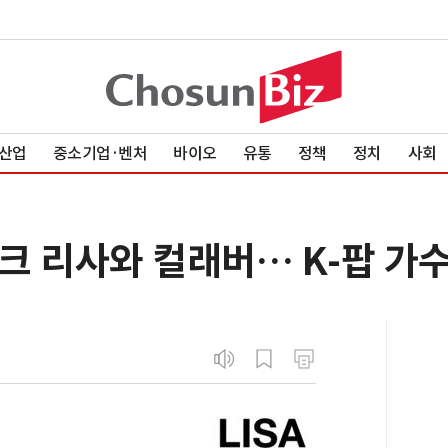
산업
중소기업·벤처
바이오
유통
정책
정치
사회
크 리사와 컬래버… K-팝 가수