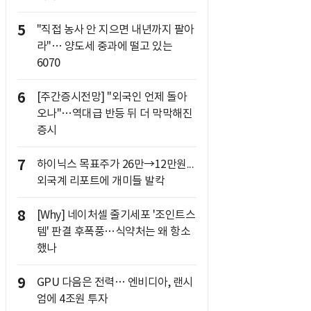
5
"직접 농사 안 지으면 내년까지 팔아
라"… 양도세 중과에 떨고 있는
6070
6
[주간증시전망] "외국인 언제 돌아
오나"…역대급 반등 뒤 더 막막해진
증시
7
하이닉스 목표주가 26만→12만원...
외국계 리포트에 개미들 발칵
8
[Why] 네이처셀 줄기세포 '조인트스
템' 판결 후폭풍…식약처는 왜 항소
했나
9
GPU 다음은 전력… 엔비디아, 랜시
엄에 4조원 투자