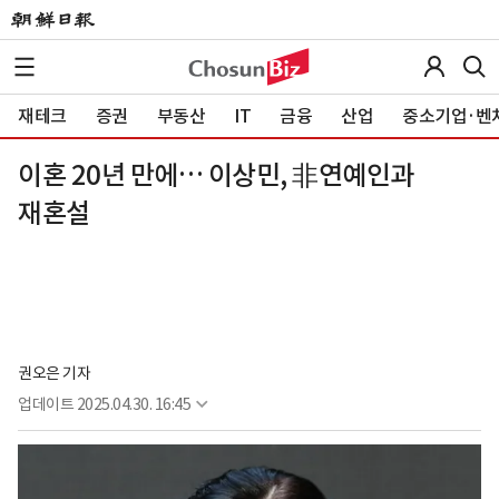
재테크
증권
부동산
IT
금융
산업
중소기업·벤
이혼 20년 만에… 이상민, 非연예인과
재혼설
권오은 기자
업데이트
2025.04.30. 16:45