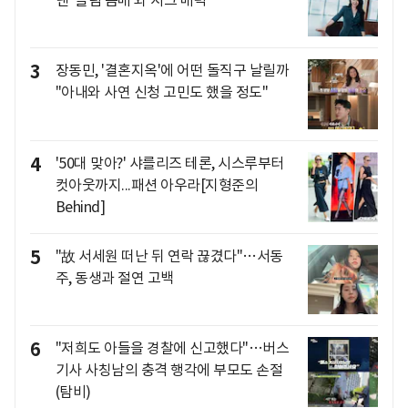
3
장동민, '결혼지옥'에 어떤 돌직구 날릴까
"아내와 사연 신청 고민도 했을 정도"
4
'50대 맞아?' 샤를리즈 테론, 시스루부터
컷아웃까지...패션 아우라[지형준의
Behind]
5
"故 서세원 떠난 뒤 연락 끊겼다"…서동
주, 동생과 절연 고백
6
"저희도 아들을 경찰에 신고했다"…버스
기사 사칭남의 충격 행각에 부모도 손절
(탐비)