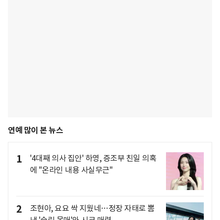
연예 많이 본 뉴스
1
'4대째 의사 집안' 하영, 증조부 친일 의혹
에 "온라인 내용 사실무근"
2
조현아, 요요 싹 지웠네…정장 자태로 뽐
낸 '슬림 몸매'와 시크 매력