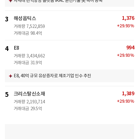
차세대 면역항암 플랫폼 iRAC 원천기술 美 특허 등록
1,376
3
해성옵틱스
+
29.93
%
거래량
7,522,859
거래대금
98.4억
994
4
E8
+
29.93
%
거래량
3,434,662
거래대금
31.9억
E8, 40억 규모 유상증자로 제조기업 인수 추진
1,389
5
크리스탈신소재
+
29.93
%
거래량
2,193,714
거래대금
29.5억