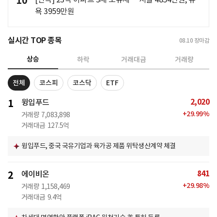
10
욕 3959만원
실시간 TOP 종목
08.10
장마감
상승
하락
거래대금
거래량
전체
코스피
코스닥
ETF
2,020
1
윙입푸드
+
29.99
%
거래량
7,083,898
거래대금
127.5억
윙입푸드, 중국 국유기업과 육가공 제품 위탁생산계약 체결
841
2
에이비온
+
29.98
%
거래량
1,158,469
거래대금
9.4억