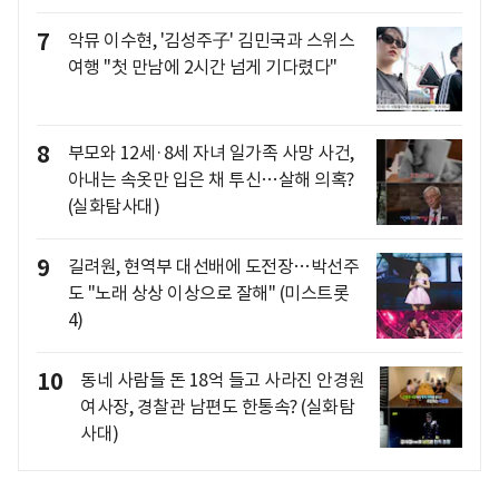
7
악뮤 이수현, '김성주子' 김민국과 스위스
여행 "첫 만남에 2시간 넘게 기다렸다"
8
부모와 12세·8세 자녀 일가족 사망 사건,
아내는 속옷만 입은 채 투신…살해 의혹?
(실화탐사대)
9
길려원, 현역부 대선배에 도전장…박선주
도 "노래 상상 이상으로 잘해" (미스트롯
4)
10
동네 사람들 돈 18억 들고 사라진 안경원
여사장, 경찰관 남편도 한통속? (실화탐
사대)