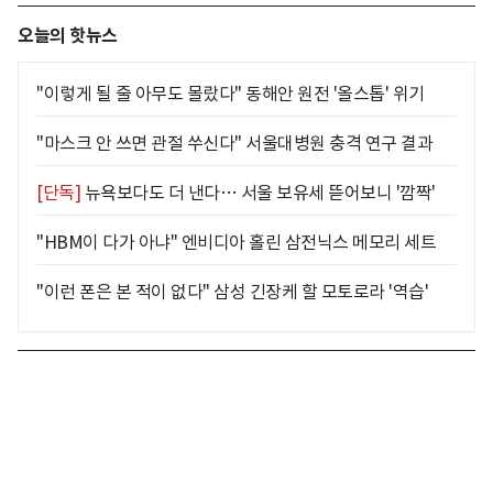
오늘의 핫뉴스
"이렇게 될 줄 아무도 몰랐다" 동해안 원전 '올스톱' 위기
"마스크 안 쓰면 관절 쑤신다" 서울대병원 충격 연구 결과
[단독]
뉴욕보다도 더 낸다… 서울 보유세 뜯어보니 '깜짝'
"HBM이 다가 아냐" 엔비디아 홀린 삼전닉스 메모리 세트
"이런 폰은 본 적이 없다" 삼성 긴장케 할 모토로라 '역습'