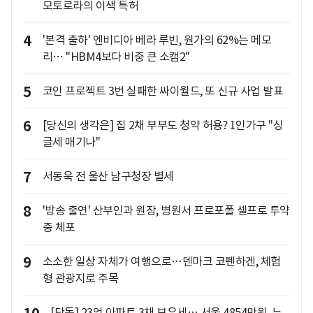
모토로라의 이색 특허
4
'본격 출하' 엔비디아 베라 루빈, 원가의 62%는 메모
리… "HBM4보다 비중 큰 소캠2"
5
코인 프로젝트 3번 실패한 싸이월드, 또 신규 사업 발표
6
[당신의 생각은] 집 2채 부부도 청약 허용? 1인가구 "싱
글세 매기나"
7
서동욱 전 울산 남구청장 별세
8
'방송 출연' 산부인과 원장, 병원서 프로포폴 셀프로 투약
중 체포
9
소소한 일상 자체가 여행으로…덴마크 코펜하겐, 체험
형 관광지로 주목
[단독] 23억 아파트 3채 보유세… 서울 4854만원, 뉴