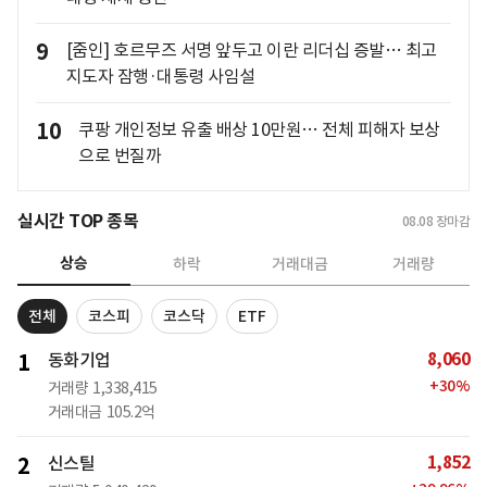
9
[줌인] 호르무즈 서명 앞두고 이란 리더십 증발… 최고
지도자 잠행·대통령 사임설
10
쿠팡 개인정보 유출 배상 10만원… 전체 피해자 보상
으로 번질까
실시간 TOP 종목
08.08
장마감
상승
하락
거래대금
거래량
전체
코스피
코스닥
ETF
8,060
1
동화기업
+
30
%
거래량
1,338,415
거래대금
105.2억
1,852
2
신스틸