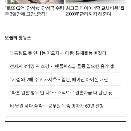
오늘의 핫뉴스
대통령도 못 만나는 지도자… 이란, 통제불능 빠졌다
전세계 3억명 귀 호강… 넷플릭스급 돌풍 일으킨 음악 앱
"저걸 왜 2배 주고 사지?"… 일본, 때아닌 아이폰 대란
"파혼 말할 엄두 안 나"… 주식으로 결혼자금 다 날린 女
벼 낱알 세다 풀썩… 공무원 목숨 앗아간 60년 관행