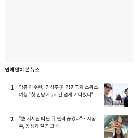
연예 많이 본 뉴스
1
악뮤 이수현, '김성주子' 김민국과 스위스
여행 "첫 만남에 2시간 넘게 기다렸다"
2
"故 서세원 떠난 뒤 연락 끊겼다"…서동
주, 동생과 절연 고백