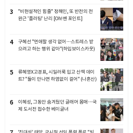
3
"비현설적인 힘줄" 정해인, 또 반전의 전
완근 '플러팅' 난리 [Oh!쎈 포인트]
4
구혜선 "연애할 생각 없어…스트레스 받
으려고 하는 행위 같아"(하입보이스카웃)
5
류혜영X고경표, 시밀러룩 입고 산책 데이
트? "둘이 만나면 하염없이 걸어" (나혼산)
6
이혜성, 그동안 숨겨뒀던 글래머 몸매…국
제 도서전 접수한 베이글녀
7
'집대성' 태양, 군시절 선임 폭력 폭로 "빅