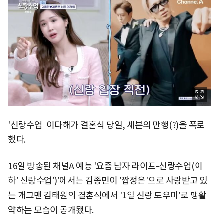
'신랑수업' 이다해가 결혼식 당일, 세븐의 만행(?)을 폭로
했다.
16일 방송된 채널A 예능 '요즘 남자 라이프-신랑수업(이
하' 신랑수업')'에서는 김종민이 '짭정은'으로 사랑받고 있
는 개그맨 김태원의 결혼식에서 '1일 신랑 도우미'로 맹활
약하는 모습이 공개됐다.