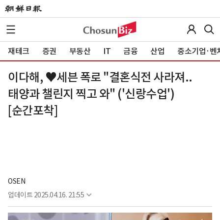
재테크
증권
부동산
IT
금융
산업
중소기업·벤
이다해, ♥세븐 폭로 "결혼식전 사라져..
태양과 챌린지 찍고 와" ('신랑수업')
[순간포착]
OSEN
업데이트
2025.04.16. 21:55