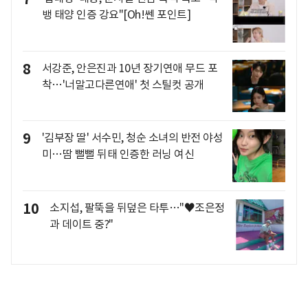
뱅 태양 인증 강요"[Oh!쎈 포인트]
8
서강준, 안은진과 10년 장기연애 무드 포
착…'너말고다른연애' 첫 스틸컷 공개
9
'김부장 딸' 서수민, 청순 소녀의 반전 야성
미…땀 뻘뻘 뒤태 인증한 러닝 여신
10
소지섭, 팔뚝을 뒤덮은 타투…"♥조은정
과 데이트 중?"