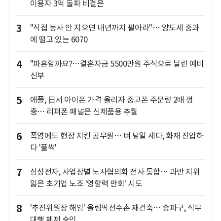
이용자 3억 돌파 비결은
3
"직접 농사 안 지으면 내년까지 팔아라"… 양도세 중과
에 떨고 있는 6070
4
"파혼할까요?…결혼자금 5500만원 주식으로 날린 예비
신부
5
애플, 日서 아이폰 가격 올리자 중고폰 주문량 2배 껑
충… 리퍼폰 패널은 신제품용 추월
6
폭염에도 현장 지킨 공무원… 벼 낱알 세다, 화재 진압하
다 '풀썩'
7
삼성전자, 사업장별 노사협의회 전사 통합… 과반 지위
잃은 초기업 노조 '영향력 만회' 시도
8
'추진위원장 해임' 올림픽선수촌 재건축… 송파구, 직무
대행 체제 승인