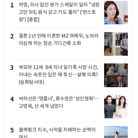
1
하영, 의사 집안 본가 스케일이 달라 "냉장
고만 5대, 음식 갖고 가도 몰라" ('편스토
랑') [종합]
2
결혼 1년 만에 이혼한 MZ 여배우, 노브라
의심케 하는 청순 가디건룩 소화
3
부모와 12세·8세 자녀 일가족 사망 사건,
아내는 속옷만 입은 채 투신…살해 의혹?
(실화탐사대)
4
박하선은 '명품녀', 류수영은 '성인영화'…
고영욱, 선 세게 넘었다
5
블랙핑크 지수, 사막을 지배하는 순백의
여신