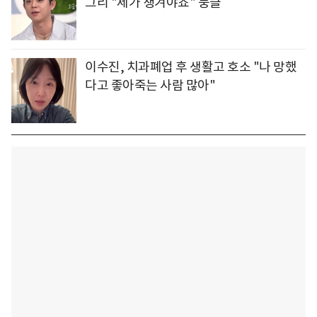
그리 "제가 챙겨야죠" 뭉클
이수진, 치과폐업 후 생활고 호소 "나 망했
다고 좋아죽는 사람 많아"