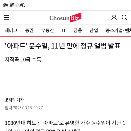
재테크
증권
부동산
IT
금융
산업
중소기업·벤
'아파트' 윤수일, 11년 만에 정규 앨범 발표
자작곡 10곡 수록
방재혁 기자
입력
2025.03.18. 09:27
1980년대 히트곡 '아파트'로 유명한 가수 윤수일이 지난 1