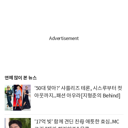
연예 많이 본 뉴스
'50대 맞아?' 샤를리즈 테론, 시스루부터 컷
아웃까지...패션 아우라[지형준의 Behind]
'17억 빚' 함께 견딘 친母 애틋한 효심..MC