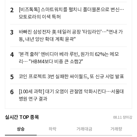
2
[비즈톡톡] 스마트워치를 펼치니 폴더블폰으로 변신…
모토로라의 이색 특허
3
바빠진 삼성전자 美 테일러 공장 '타임라인'…"연내 가
동, 내년 양산 확대 계획 윤곽"
4
'본격 출하' 엔비디아 베라 루빈, 원가의 62%는 메모
리… "HBM4보다 비중 큰 소캠2"
5
코인 프로젝트 3번 실패한 싸이월드, 또 신규 사업 발표
6
[100세 과학] 대기 오염이 관절염 악화시킨다…서울대
병원 연구 결과
실시간 TOP 종목
08.11
장마감
상승
하락
거래대금
거래량