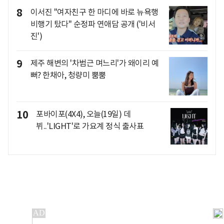
8
이서진 "여자친구 한 마디에 바로 뉴욕행
비행기 탔다" 순정파 연애담 공개 ('비서
진')
9
제주 해변의 '차범근 며느리'가 왜이리 예
뻐? 한채아, 청량미 뿜뿜
10
포바이포(4X4), 오늘(19일) 데
뷔..'LIGHT'로 가요계 정식 출사표