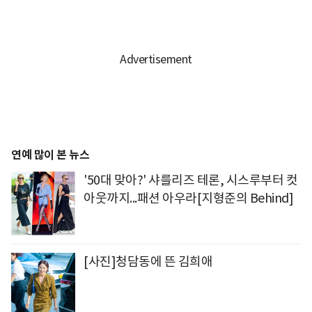
연예 많이 본 뉴스
'50대 맞아?' 샤를리즈 테론, 시스루부터 컷
아웃까지...패션 아우라[지형준의 Behind]
[사진]청담동에 뜬 김희애