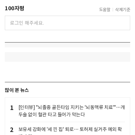
100자평
도움말
삭제기준
많이 본 뉴스
1
[인터뷰] "뇌졸중 골든타임 지키는 '뇌동맥류 치료'"…개
두술 없이 혈관 타고 들어가 막는다
2
보유세 강화에 '세 낀 집' 퇴로… 토허제 실거주 예외 확