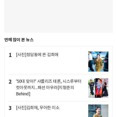
연예 많이 본 뉴스
1
[사진]청담동에 뜬 김희애
2
'50대 맞아?' 샤를리즈 테론, 시스루부터
컷아웃까지...패션 아우라[지형준의
Behind]
3
[사진]김희애, 우아한 미소