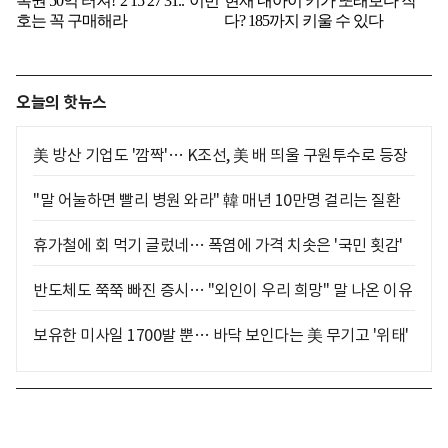
오늘의 핫뉴스
美 방산 기업도 '깜짝'… K조선, 美 배 띄울 구원투수로 등장
"말 어눌하면 빨리 병원 와라" 韓 매년 10만명 걸리는 질환
휴가철에 회 먹기 글렀네… 폭염에 가격 치솟은 '국민 횟감'
반도체도 쭉쭉 빠진 증시… "외인이 우리 희망" 말 나온 이유
보유한 미사일 1700발 뿐… 바닥 보인다는 美 무기고 '위태'