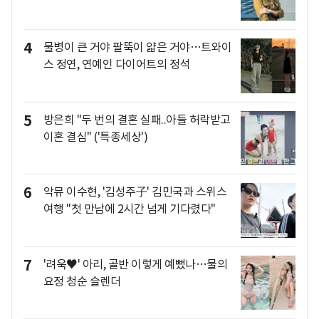
4
물병이 큰 거야 팔뚝이 얇은 거야…트와이
스 정연, 연예인 다이어트의 정석
5
방은희 "두 번의 결혼 실패..아들 허락받고
이혼 결심" ('특종세상')
6
악뮤 이수현, '김성주子' 김민국과 스위스
여행 "첫 만남에 2시간 넘게 기다렸다"
7
'려욱♥' 아리, 골반 이렇게 예뻤나…물의
요정 청순 슬렌더