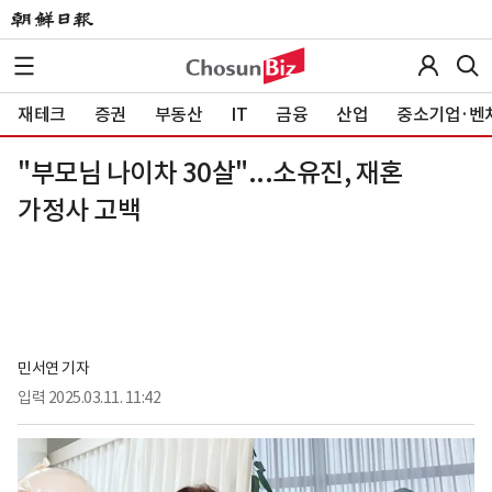
재테크
증권
부동산
IT
금융
산업
중소기업·벤
"부모님 나이차 30살"...소유진, 재혼
가정사 고백
민서연 기자
입력
2025.03.11. 11:42