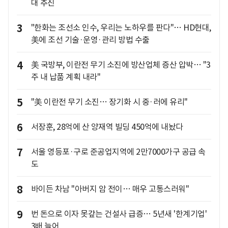
대 추진
3
"한화는 조선소 인수, 우리는 노하우를 판다"… HD현대,
美에 조선 기술·운영·관리 방법 수출
4
美 국방부, 이란전 무기 소진에 방산업체 증산 압박… "3
주 내 납품 계획 내라"
5
"美 이란전 무기 소진… 장기화 시 중·러에 유리"
6
서장훈, 28억에 산 양재역 빌딩 450억에 내놨다
7
서울 영등포·구로 준공업지역에 2만7000가구 공급 속
도
8
바이든 차남 "아버지 암 전이… 매우 고통스러워"
9
번 돈으로 이자 못갚는 건설사 급증… 5년새 '한계기업'
3배 늘어