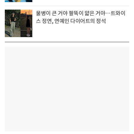
물병이 큰 거야 팔뚝이 얇은 거야…트와이
스 정연, 연예인 다이어트의 정석