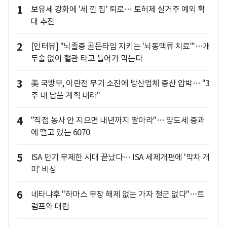
1
보유세 강화에 '세 낀 집' 퇴로… 토허제 실거주 예외 확
대 추진
2
[인터뷰] "뇌졸중 골든타임 지키는 '뇌동맥류 치료'"…개
두술 없이 혈관 타고 들어가 막는다
3
美 국방부, 이란전 무기 소진에 방산업체 증산 압박… "3
주 내 납품 계획 내라"
4
"직접 농사 안 지으면 내년까지 팔아라"… 양도세 중과
에 떨고 있는 6070
5
ISA 만기 무제한 시대 끝났다… ISA 세제개편에 '막차 개
미' 비상
6
네타냐후 "하마스 무장 해제 없는 가자 철군 없다"…트
럼프와 대립