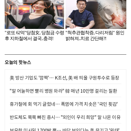
오늘의 핫뉴스
美 방산 기업도 '깜짝'… K조선, 美 배 띄울 구원투수로 등장
"말 어눌하면 빨리 병원 와라" 韓 매년 10만명 걸리는 질환
휴가철에 회 먹기 글렀네… 폭염에 가격 치솟은 '국민 횟감'
반도체도 쭉쭉 빠진 증시… "외인이 우리 희망" 말 나온 이유
보유한 미사일 1700발 뿐… 바닥 보인다는 美 무기고 '위태'