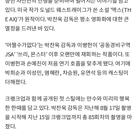
향한 자신만의 전쟁을 준비하며 벌어지는 이야기를 담고
있다. 미국 작가 도널드 웨스트레이그가 쓴 소설 '액스(TH
E AX)'가 원작이다. 박찬욱 감독은 평소 영화화에 대한 큰
열정을 드러낸 바 있다.
'어쩔수가없다'는 박찬욱 감독과 이병헌이 '공동경비구역
JSA' '쓰리, 몬스터' 이후 오랜만에 재회하는 작품이다. 또
이병헌과 손예진이 처음 연기 호흡을 맞추게 됐다. 여기에
박희순과 이성민, 염혜란, 차승원, 유연석 등의 캐스팅이
더해졌다.
크랭크업과 함께 공개된 첫 스틸에는 만수와 미리의 행복
한 한때를 담고 있다. 박찬욱 감독은 지난해 8월 17일 촬영
을 시작해 지난 15일 크랭크업까지 총 85회차의 촬영을 마
쳤다.