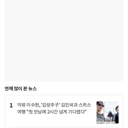
연예 많이 본 뉴스
1
악뮤 이수현, '김성주子' 김민국과 스위스
여행 "첫 만남에 2시간 넘게 기다렸다"