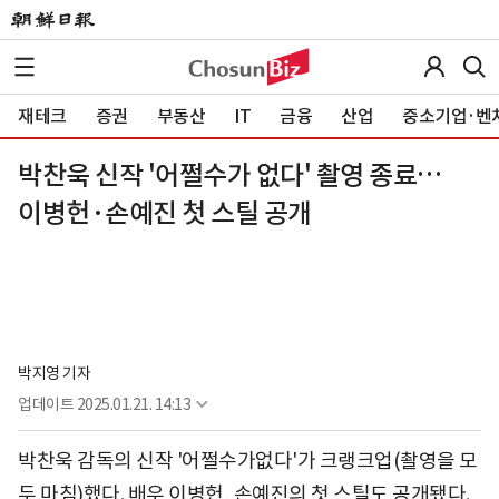
재테크
증권
부동산
IT
금융
산업
중소기업·벤
박찬욱 신작 '어쩔수가 없다' 촬영 종료…
이병헌·손예진 첫 스틸 공개
박지영 기자
업데이트
2025.01.21. 14:13
박찬욱 감독의 신작 '어쩔수가없다'가 크랭크업(촬영을 모
두 마침)했다. 배우 이병헌, 손예진의 첫 스틸도 공개됐다.