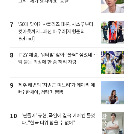
그리 "제가 챙겨야죠" 뭉클
7
'50대 맞아?' 샤를리즈 테론, 시스루부터
컷아웃까지...패션 아우라[지형준의
Behind]
8
ITZY 채령, '워터밤' 찾아 "쫄딱" 젖었네…
딱 붙는 의상에 한 줌 허리 자랑
9
제주 해변의 '차범근 며느리'가 왜이리 예
뻐? 한채아, 청량미 뿜뿜
10
'짠돌이' 규현, 폭염에 결국 에어컨 틀었
다.."한국 더위 참을 수 없어"