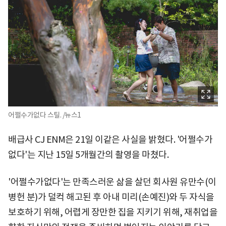
어쩔수가없다 스틸. /뉴스1
배급사 CJ ENM은 21일 이같은 사실을 밝혔다. '어쩔수가
없다'는 지난 15일 5개월간의 촬영을 마쳤다.
'어쩔수가없다'는 만족스러운 삶을 살던 회사원 유만수(이
병헌 분)가 덜컥 해고된 후 아내 미리(손예진)와 두 자식을
보호하기 위해, 어렵게 장만한 집을 지키기 위해, 재취업을