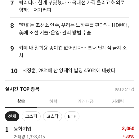
7
박리다매 한계 부딪혔나… 국내선 가격 올리고 해외로
향하는 저가커피
8
"한화는 조선소 인수, 우리는 노하우를 판다"… HD현대,
美에 조선 기술·운영·관리 방법 수출
9
카페 내 일회용 종이컵 없어진다… 연내 단계적 금지 조
치
10
서장훈, 28억에 산 양재역 빌딩 450억에 내놨다
실시간 TOP 종목
08.10
장마감
상승
하락
거래대금
거래량
전체
코스피
코스닥
ETF
8,060
1
동화기업
+
30
%
거래량
1,338,415