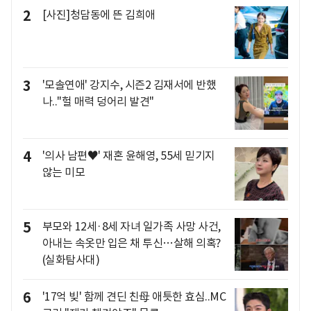
2
[사진]청담동에 뜬 김희애
3
'모솔연애' 강지수, 시즌2 김재서에 반했
나.."헐 매력 덩어리 발견"
4
'의사 남편♥' 재혼 윤해영, 55세 믿기지
않는 미모
5
부모와 12세·8세 자녀 일가족 사망 사건,
아내는 속옷만 입은 채 투신…살해 의혹?
(실화탐사대)
6
'17억 빚' 함께 견딘 친母 애틋한 효심..MC