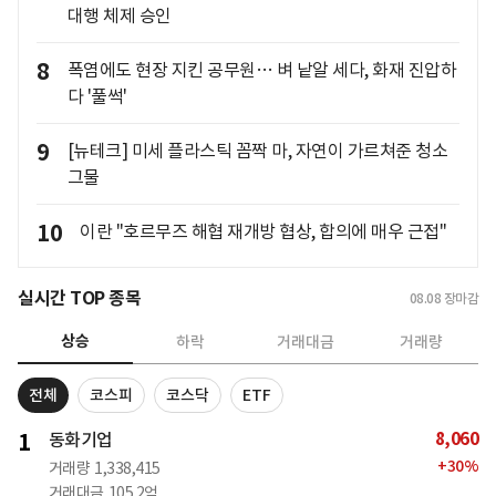
대행 체제 승인
8
폭염에도 현장 지킨 공무원… 벼 낱알 세다, 화재 진압하
다 '풀썩'
9
[뉴테크] 미세 플라스틱 꼼짝 마, 자연이 가르쳐준 청소
그물
10
이란 "호르무즈 해협 재개방 협상, 합의에 매우 근접"
실시간 TOP 종목
08.08
장마감
상승
하락
거래대금
거래량
전체
코스피
코스닥
ETF
8,060
1
동화기업
+
30
%
거래량
1,338,415
거래대금
105.2억