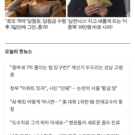
오늘의 핫뉴스
"증여세 7억 줄이는 법 있구먼!" 계산기 두드리는 강남 고령
층
정부 "아파트 짓자", 시민 "안돼"… 논란의 서울 '황금 땅'
"AI 해킹 어떻게 막냐면…" 美 대회 1위한 韓 천재교수의 통
찰
"도수치료 그거 하지 마세요~" 병원들의 새로운 꼼수 진료