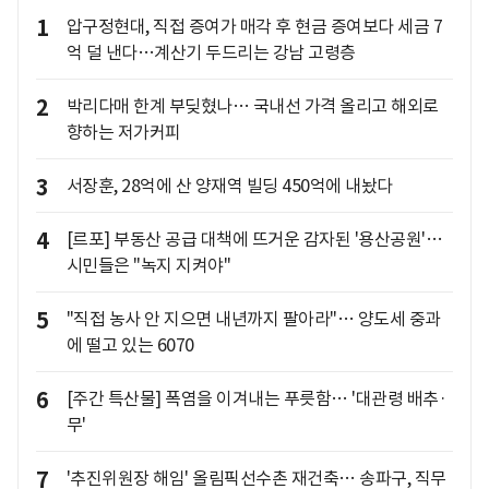
1
압구정현대, 직접 증여가 매각 후 현금 증여보다 세금 7
억 덜 낸다…계산기 두드리는 강남 고령층
2
박리다매 한계 부딪혔나… 국내선 가격 올리고 해외로
향하는 저가커피
3
서장훈, 28억에 산 양재역 빌딩 450억에 내놨다
4
[르포] 부동산 공급 대책에 뜨거운 감자된 '용산공원'…
시민들은 "녹지 지켜야"
5
"직접 농사 안 지으면 내년까지 팔아라"… 양도세 중과
에 떨고 있는 6070
6
[주간 특산물] 폭염을 이겨내는 푸릇함… '대관령 배추·
무'
7
'추진위원장 해임' 올림픽선수촌 재건축… 송파구, 직무