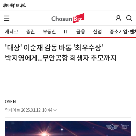
재테크
증권
부동산
IT
금융
산업
중소기업·벤
'대상' 이순재 감동 바통 '최우수상'
박지영에게..무안공항 희생자 추모까지
OSEN
업데이트
2025.01.12. 10:44