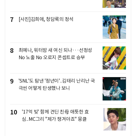
7
[사진]김희애, 청담룩의 정석
8
최예나, 워터밤 새 여신 되나···선정성
No 노출 No 오로지 콘셉트로 승부
9
'SNL'도 탐낸 '정년이'..김태리 난리난 국
극씬 어떻게 탄생했나 보니
10
'17억 빚' 함께 견딘 친母 애틋한 효
심..MC그리 "제가 챙겨야죠" 뭉클