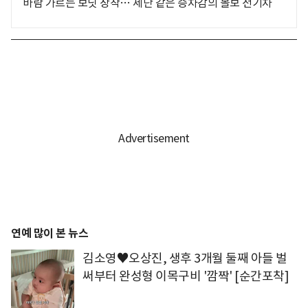
바람 가르는 보닛 장착… 세단 같은 승차감의 볼보 전기차
연예 많이 본 뉴스
김소영♥오상진, 생후 3개월 둘째 아들 벌
써부터 완성형 이목구비 '깜짝' [순간포착]