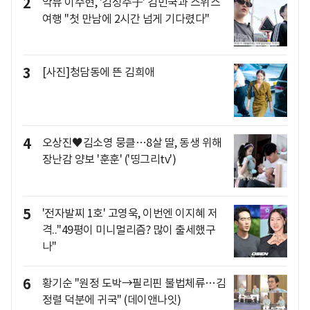
2
악뮤 이수현, '김성주子' 김민국과 스위스
여행 "첫 만남에 2시간 넘게 기다렸다"
3
[사진]청담동에 뜬 김희애
4
오상진♥김소영 뭉클…8살 딸, 동생 위해
장난감 양보 '훈훈' ('띵그리tv')
5
'전자발찌 1호' 고영욱, 이번엔 이지혜 저
격.."49평이 미니멀리즘? 많이 출세했구
나"
6
황기순 "원정 도박→필리핀 불법체류…김
정렬 덕분에 귀국" (데이앤나잇)