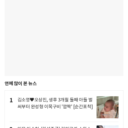
연예 많이 본 뉴스
1
김소영♥오상진, 생후 3개월 둘째 아들 벌
써부터 완성형 이목구비 '깜짝' [순간포착]