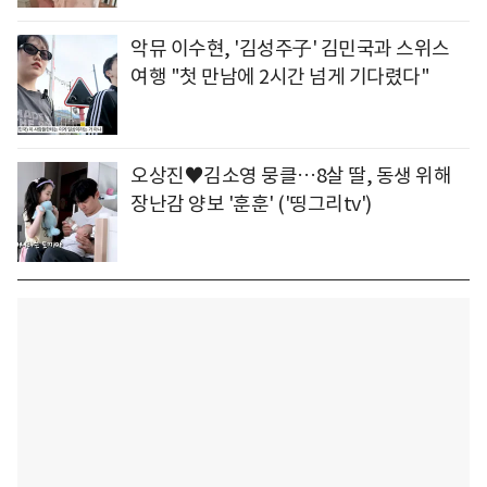
악뮤 이수현, '김성주子' 김민국과 스위스
여행 "첫 만남에 2시간 넘게 기다렸다"
오상진♥김소영 뭉클…8살 딸, 동생 위해
장난감 양보 '훈훈' ('띵그리tv')