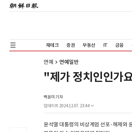
재테크
증권
부동산
IT
금융
연예
연예일반
"제가 정치인인가요"
백윤미 기자
업데이트
2024.12.07. 23:44
윤석열 대통령의 비상계엄 선포·해제와 윤