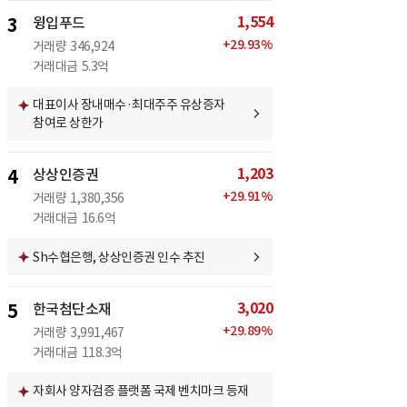
1,554
3
윙입푸드
+
29.93
%
거래량
346,924
거래대금
5.3억
대표이사 장내매수·최대주주 유상증자
참여로 상한가
1,203
4
상상인증권
+
29.91
%
거래량
1,380,356
거래대금
16.6억
Sh수협은행, 상상인증권 인수 추진
3,020
5
한국첨단소재
+
29.89
%
거래량
3,991,467
거래대금
118.3억
자회사 양자검증 플랫폼 국제 벤치마크 등재