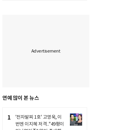
연예 많이 본 뉴스
1
'전자발찌 1호' 고영욱, 이
번엔 이지혜 저격.."49평이