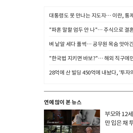
대통령도 못 만나는 지도자… 이란, 통
"파혼 말할 엄두 안 나"… 주식으로 결
벼 낱알 세다 풀썩… 공무원 목숨 앗아간
"한국법 지키면 바보?"… 해외 직구에만
28억에 산 빌딩 450억에 내놨다, '투자
연예 많이 본 뉴스
부모와 12세
만 입은 채