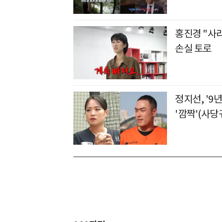
홍진경 "사
손실 토로
정지선, '9
'깜짝'(사당