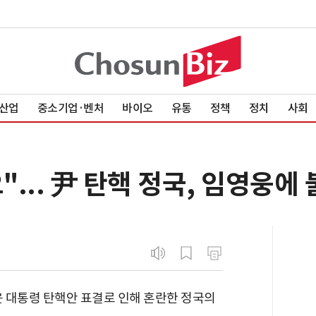
산업
중소기업·벤처
바이오
유통
정책
정치
사회
... 尹 탄핵 정국, 임영웅에
 대통령 탄핵안 표결로 인해 혼란한 정국의