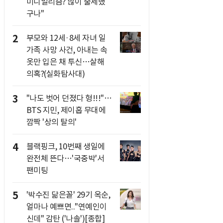
미니멀리즘? 많이 출세했
구나"
2
부모와 12세·8세 자녀 일
가족 사망 사건, 아내는 속
옷만 입은 채 투신…살해
의혹?(실화탐사대)
3
"나도 벗어 던졌다 형!!!"…
BTS 지민, 제이홉 무대에
깜짝 '상의 탈의'
4
블랙핑크, 10번째 생일에
완전체 뜬다…'국중박'서
팬미팅
5
'박수진 닮은꼴' 29기 옥순,
얼마나 예쁘면.."연예인이
신데" 감탄 ('나솔')[종합]