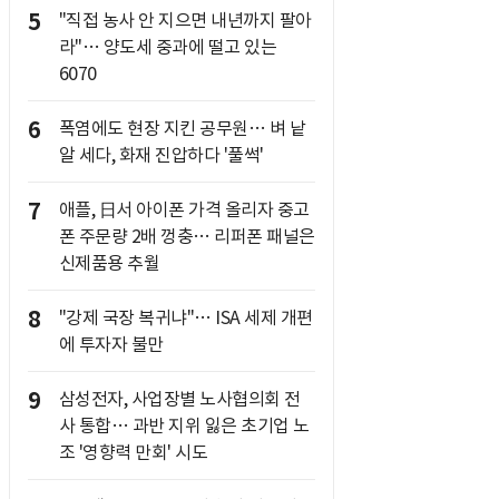
5
"직접 농사 안 지으면 내년까지 팔아
라"… 양도세 중과에 떨고 있는
6070
6
폭염에도 현장 지킨 공무원… 벼 낱
알 세다, 화재 진압하다 '풀썩'
7
애플, 日서 아이폰 가격 올리자 중고
폰 주문량 2배 껑충… 리퍼폰 패널은
신제품용 추월
8
"강제 국장 복귀냐"… ISA 세제 개편
에 투자자 불만
9
삼성전자, 사업장별 노사협의회 전
사 통합… 과반 지위 잃은 초기업 노
조 '영향력 만회' 시도