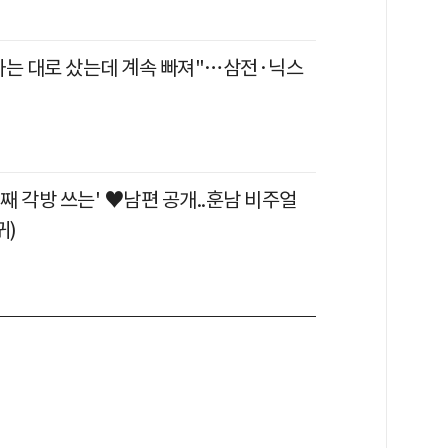
라는 대로 샀는데 계속 빠져"…삼전·닉스
년째 각방 쓰는' ♥남편 공개..훈남 비주얼
귀)