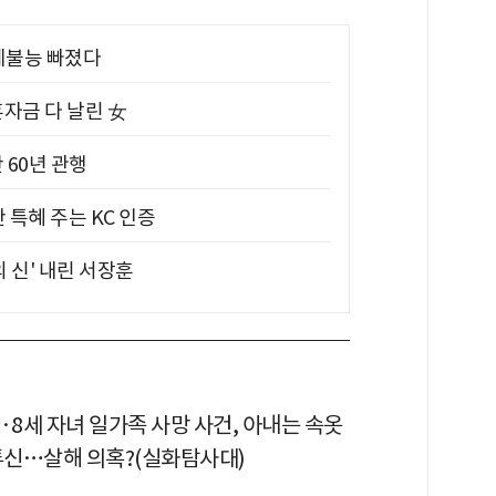
제불능 빠졌다
혼자금 다 날린 女
 60년 관행
 특혜 주는 KC 인증
의 신' 내린 서장훈
·8세 자녀 일가족 사망 사건, 아내는 속옷
 투신…살해 의혹?(실화탐사대)