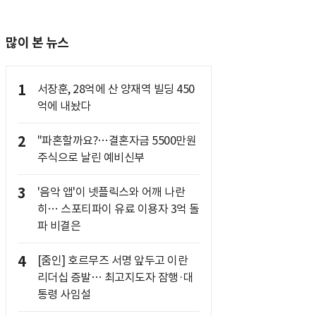
많이 본 뉴스
1
서장훈, 28억에 산 양재역 빌딩 450
억에 내놨다
2
"파혼할까요?…결혼자금 5500만원
주식으로 날린 예비신부
3
'음악 앱'이 넷플릭스와 어깨 나란
히… 스포티파이 유료 이용자 3억 돌
파 비결은
4
[줌인] 호르무즈 서명 앞두고 이란
리더십 증발… 최고지도자 잠행·대
통령 사임설