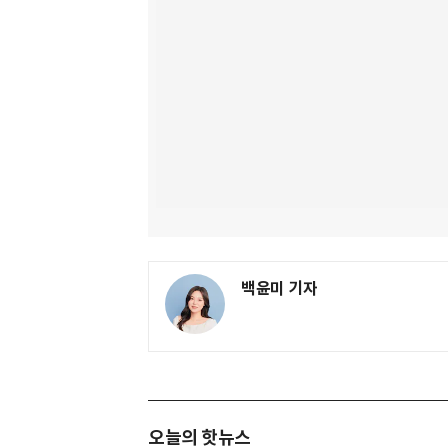
백윤미 기자
오늘의 핫뉴스