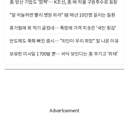
美 방산 기업도 '깜짝'… K조선, 美 배 띄울 구원투수로 등장
"말 어눌하면 빨리 병원 와라" 韓 매년 10만명 걸리는 질환
휴가철에 회 먹기 글렀네… 폭염에 가격 치솟은 '국민 횟감'
반도체도 쭉쭉 빠진 증시… "외인이 우리 희망" 말 나온 이유
보유한 미사일 1700발 뿐… 바닥 보인다는 美 무기고 '위태'