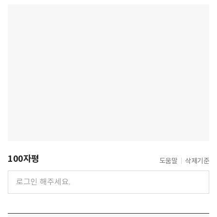
100자평
도움말
삭제기준