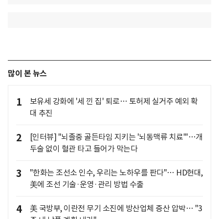
많이 본 뉴스
1
보유세 강화에 '세 낀 집' 퇴로… 토허제 실거주 예외 확
대 추진
2
[인터뷰] "뇌졸중 골든타임 지키는 '뇌동맥류 치료'"…개
두술 없이 혈관 타고 들어가 막는다
3
"한화는 조선소 인수, 우리는 노하우를 판다"… HD현대,
美에 조선 기술·운영·관리 방법 수출
4
美 국방부, 이란전 무기 소진에 방산업체 증산 압박… "3