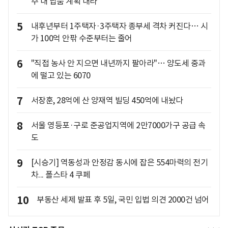
주 내 납품 계획 내라"
5
내후년부터 1주택자·3주택자 종부세 격차 커진다… 시
가 100억 안팎 수준부터는 줄어
6
"직접 농사 안 지으면 내년까지 팔아라"… 양도세 중과
에 떨고 있는 6070
7
서장훈, 28억에 산 양재역 빌딩 450억에 내놨다
8
서울 영등포·구로 준공업지역에 2만7000가구 공급 속
도
9
[시승기] 역동성과 안정감 동시에 잡은 554마력의 전기
차... 폴스타 4 쿠페
10
부동산 세제 발표 후 5일, 국민 입법 의견 2000건 넘어