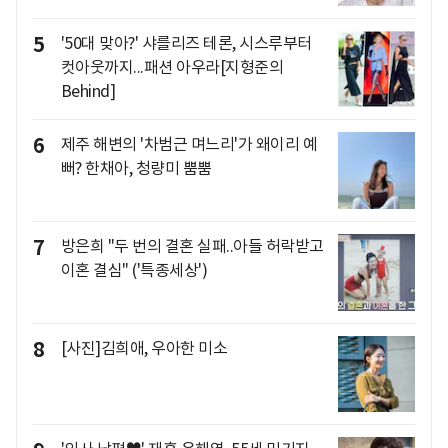
5
'50대 맞아?' 샤를리즈 테론, 시스루부터
컷아웃까지...패션 아우라[지형준의
Behind]
6
제주 해변의 '차범근 며느리'가 왜이리 예
뻐? 한채아, 청량미 뿜뿜
7
방은희 "두 번의 결혼 실패..아들 허락받고
이혼 결심" ('특종세상')
8
[사진]김희애, 우아한 미소