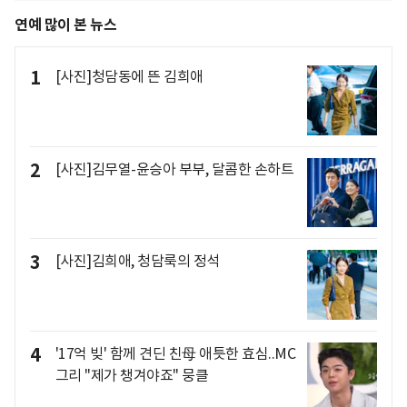
연예 많이 본 뉴스
1
[사진]청담동에 뜬 김희애
2
[사진]김무열-윤승아 부부, 달콤한 손하트
3
[사진]김희애, 청담룩의 정석
4
'17억 빚' 함께 견딘 친母 애틋한 효심..MC
그리 "제가 챙겨야죠" 뭉클