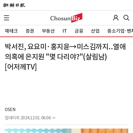
재테크
증권
부동산
IT
금융
산업
중소기업·벤
박서진, 요요미·홍지윤→미스김까지..열애
의혹에 은지원 "몇 다리야?"(살림남)
[어저께TV]
OSEN
업데이트
2024.12.01. 06:06