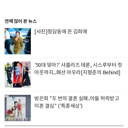
연예 많이 본 뉴스
[사진]청담동에 뜬 김희애
'50대 맞아?' 샤를리즈 테론, 시스루부터 컷
아웃까지...패션 아우라[지형준의 Behind]
방은희 "두 번의 결혼 실패..아들 허락받고
이혼 결심" ('특종세상')