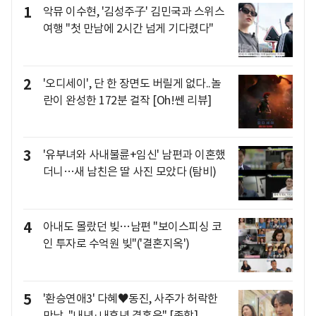
1
악뮤 이수현, '김성주子' 김민국과 스위스
여행 "첫 만남에 2시간 넘게 기다렸다"
2
'오디세이', 단 한 장면도 버릴게 없다..놀
란이 완성한 172분 걸작 [Oh!쎈 리뷰]
3
'유부녀와 사내불륜+임신' 남편과 이혼했
더니…새 남친은 딸 사진 모았다 (탐비)
4
아내도 몰랐던 빚…남편 "보이스피싱 코
인 투자로 수억원 빚"('결혼지옥')
5
'환승연애3' 다혜♥동진, 사주가 허락한
만남.."내년·내후년 결혼운" [종합]