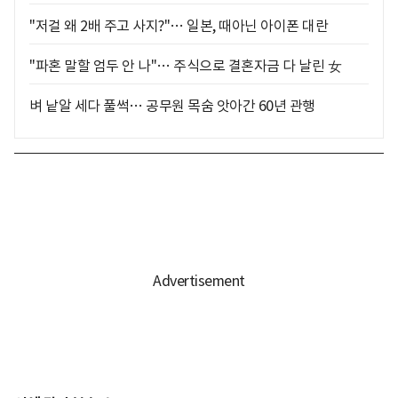
"저걸 왜 2배 주고 사지?"… 일본, 때아닌 아이폰 대란
"파혼 말할 엄두 안 나"… 주식으로 결혼자금 다 날린 女
벼 낱알 세다 풀썩… 공무원 목숨 앗아간 60년 관행