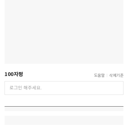
100자평
도움말
삭제기준