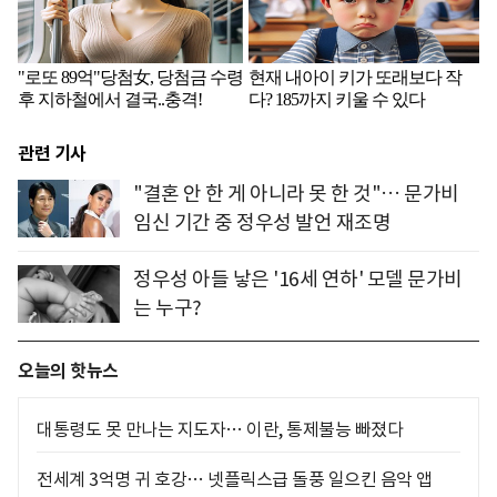
관련 기사
"결혼 안 한 게 아니라 못 한 것"… 문가비
임신 기간 중 정우성 발언 재조명
정우성 아들 낳은 '16세 연하' 모델 문가비
는 누구?
오늘의 핫뉴스
대통령도 못 만나는 지도자… 이란, 통제불능 빠졌다
전세계 3억명 귀 호강… 넷플릭스급 돌풍 일으킨 음악 앱