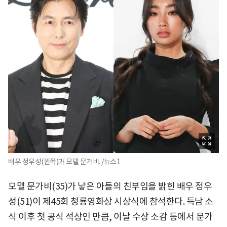
배우 정우성(왼쪽)과 모델 문가비. /뉴스1
모델 문가비(35)가 낳은 아들의 친부임을 밝힌 배우 정우
성(51)이 제45회 청룡영화상 시상식에 참석한다. 득남 소
식 이후 첫 공식 석상인 만큼, 이날 수상 소감 등에서 문가