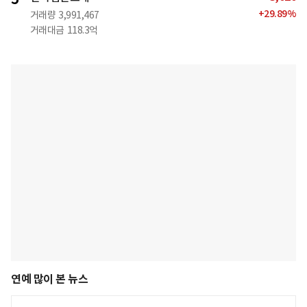
+
29.89
%
거래량
3,991,467
거래대금
118.3억
연예 많이 본 뉴스