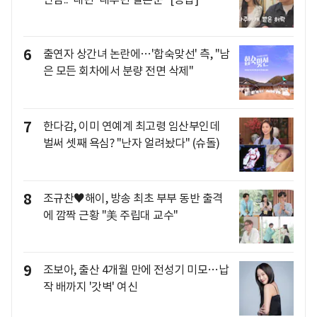
6
출연자 상간녀 논란에…'합숙맞선' 측, "남
은 모든 회차에서 분량 전면 삭제"
7
한다감, 이미 연예계 최고령 임산부인데
벌써 셋째 욕심? "난자 얼려놨다" (슈돌)
8
조규찬♥해이, 방송 최초 부부 동반 출격
에 깜짝 근황 "美 주립대 교수"
9
조보아, 출산 4개월 만에 전성기 미모…납
작 배까지 '갓벽' 여신