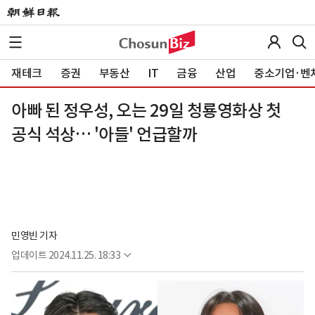
재테크
증권
부동산
IT
금융
산업
중소기업·벤
아빠 된 정우성, 오는 29일 청룡영화상 첫
공식 석상… '아들' 언급할까
민영빈 기자
업데이트
2024.11.25. 18:33