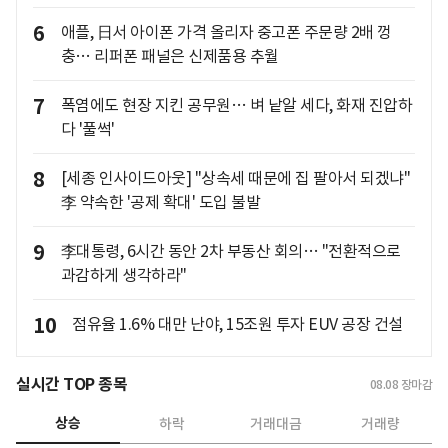
6
애플, 日서 아이폰 가격 올리자 중고폰 주문량 2배 껑
충… 리퍼폰 패널은 신제품용 추월
7
폭염에도 현장 지킨 공무원… 벼 낱알 세다, 화재 진압하
다 '풀썩'
8
[세종 인사이드아웃] "상속세 때문에 집 팔아서 되겠냐"
李 약속한 '공제 확대' 도입 불발
9
李대통령, 6시간 동안 2차 부동산 회의… "전환적으로
과감하게 생각하라"
10
점유율 1.6% 대만 난야, 15조원 투자 EUV 공장 건설
실시간 TOP 종목
08.08
장마감
상승
하락
거래대금
거래량