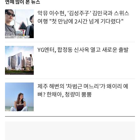
연예 많이 본 뉴스
악뮤 이수현, '김성주子' 김민국과 스위스
여행 "첫 만남에 2시간 넘게 기다렸다"
YG엔터, 합정동 신사옥 열고 새로운 출발
제주 해변의 '차범근 며느리'가 왜이리 예
뻐? 한채아, 청량미 뿜뿜