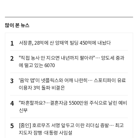
많이 본 뉴스
1
서장훈, 28억에 산 양재역 빌딩 450억에 내놨다
2
"직접 농사 안 지으면 내년까지 팔아라"… 양도세 중과
에 떨고 있는 6070
3
'음악 앱'이 넷플릭스와 어깨 나란히… 스포티파이 유료
이용자 3억 돌파 비결은
4
"파혼할까요?…결혼자금 5500만원 주식으로 날린 예비
신부
5
[줌인] 호르무즈 서명 앞두고 이란 리더십 증발… 최고
지도자 잠행·대통령 사임설