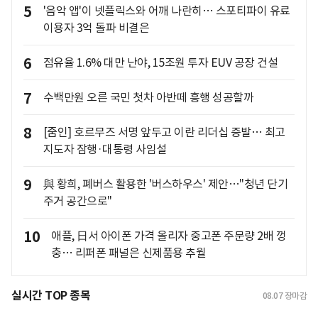
5
'음악 앱'이 넷플릭스와 어깨 나란히… 스포티파이 유료
이용자 3억 돌파 비결은
6
점유율 1.6% 대만 난야, 15조원 투자 EUV 공장 건설
7
수백만원 오른 국민 첫차 아반떼 흥행 성공할까
8
[줌인] 호르무즈 서명 앞두고 이란 리더십 증발… 최고
지도자 잠행·대통령 사임설
9
與 황희, 폐버스 활용한 '버스하우스' 제안…"청년 단기
주거 공간으로"
10
애플, 日서 아이폰 가격 올리자 중고폰 주문량 2배 껑
충… 리퍼폰 패널은 신제품용 추월
실시간 TOP 종목
08.07
장마감