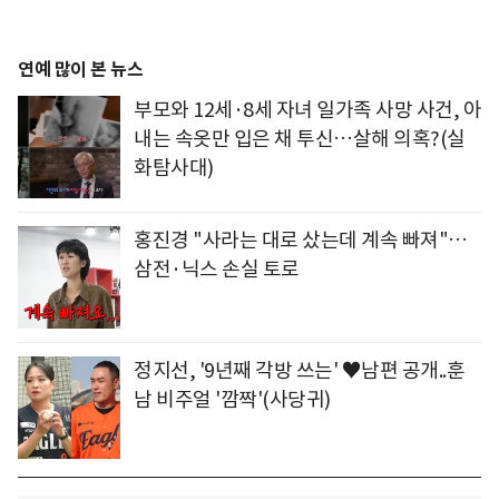
연예 많이 본 뉴스
부모와 12세·8세 자녀 일가족 사망 사건, 아
내는 속옷만 입은 채 투신…살해 의혹?(실
화탐사대)
홍진경 "사라는 대로 샀는데 계속 빠져"…
삼전·닉스 손실 토로
정지선, '9년째 각방 쓰는' ♥남편 공개..훈
남 비주얼 '깜짝'(사당귀)