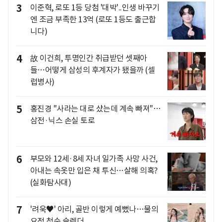
3
이준혁, 로또 1등 당첨 '대박'..인생 바꾸기
엔 조금 부족한 13억 (로또 1등도 출근합
니다)
4
故 이건희, 투명인간 취급받던 셋째아
들…어떻게 삼성의 후계자가 됐을까 (셀
럽병사)
5
홍진경 "사라는 대로 샀는데 계속 빠져"…
삼전·닉스 손실 토로
6
부모와 12세·8세 자녀 일가족 사망 사건,
아내는 속옷만 입은 채 투신…살해 의혹?
(실화탐사대)
7
'려욱♥' 아리, 골반 이렇게 예뻤나…물의
요정 청순 슬렌더