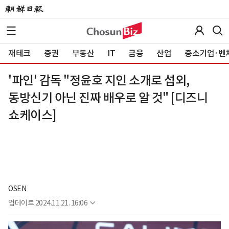
재테크
증권
부동산
IT
금융
산업
중소기업·벤
'파인' 감독 "정윤호 지인 소개로 섭외,
동방신기 아닌 진짜 배우로 알 것" [디즈니
쇼케이스]
OSEN
업데이트
2024.11.21. 16:06