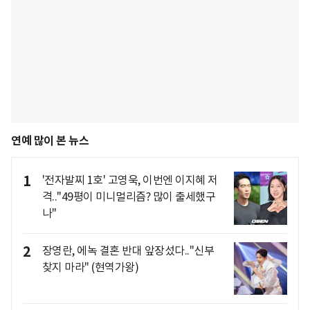
연예 많이 본 뉴스
1
'전자발찌 1호' 고영욱, 이번엔 이지혜 저
격.."49평이 미니멀리즘? 많이 출세했구
나"
2
장영란, 에녹 결혼 반대 앞장섰다.."신부
찾지 마라" (현역가왕)