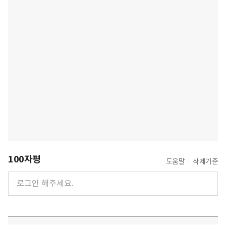
100자평
도움말
삭제기준