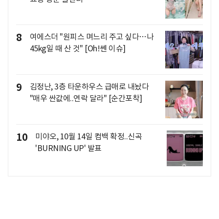
8
여에스더 "원피스 며느리 주고 싶다…나
45kg일 때 산 것" [Oh!쎈 이슈]
9
김정난, 3층 타운하우스 급매로 내놨다
"매우 싼값에..연락 달라" [순간포착]
10
미야오, 10월 14일 컴백 확정..신곡
'BURNING UP' 발표