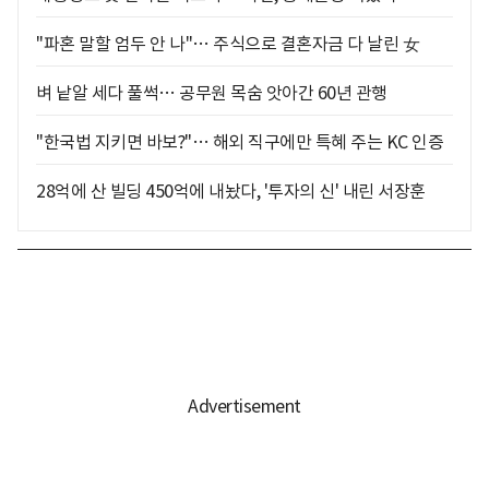
"파혼 말할 엄두 안 나"… 주식으로 결혼자금 다 날린 女
벼 낱알 세다 풀썩… 공무원 목숨 앗아간 60년 관행
"한국법 지키면 바보?"… 해외 직구에만 특혜 주는 KC 인증
28억에 산 빌딩 450억에 내놨다, '투자의 신' 내린 서장훈