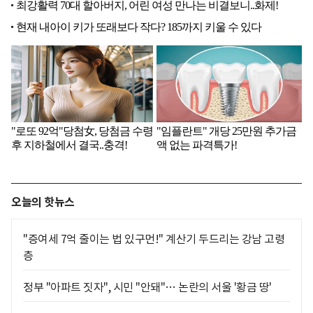
오늘의 핫뉴스
"증여세 7억 줄이는 법 있구먼!" 계산기 두드리는 강남 고령
층
정부 "아파트 짓자", 시민 "안돼"… 논란의 서울 '황금 땅'