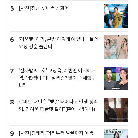
5
[사진]청담동에 뜬 김희애
6
'려욱♥' 아리, 골반 이렇게 예뻤나…물의
요정 청순 슬렌더
7
'전자발찌 1호' 고영욱, 이번엔 이지혜 저
격.."49평이 미니멀리즘? 많이 출세했구
나"
8
로버트 패틴슨 "♥딸 태어나고 인생 정리
돼..귀여운 피글렛 같아"(존이냐박이냐)
9
[사진]김태리,'머리부터 발끝까지 예쁨'