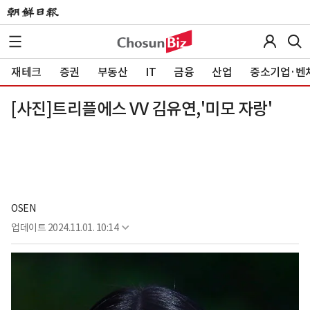
재테크
증권
부동산
IT
금융
산업
중소기업·벤
[사진]트리플에스 VV 김유연,'미모 자랑'
OSEN
업데이트
2024.11.01. 10:14