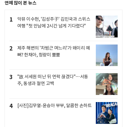
연예 많이 본 뉴스
1
악뮤 이수현, '김성주子' 김민국과 스위스
여행 "첫 만남에 2시간 넘게 기다렸다"
2
제주 해변의 '차범근 며느리'가 왜이리 예
뻐? 한채아, 청량미 뿜뿜
3
"故 서세원 떠난 뒤 연락 끊겼다"…서동
주, 동생과 절연 고백
4
[사진]김무열-윤승아 부부, 달콤한 손하트