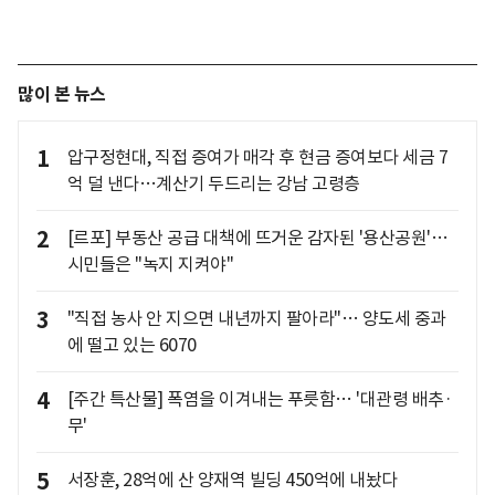
많이 본 뉴스
1
압구정현대, 직접 증여가 매각 후 현금 증여보다 세금 7
억 덜 낸다…계산기 두드리는 강남 고령층
2
[르포] 부동산 공급 대책에 뜨거운 감자된 '용산공원'…
시민들은 "녹지 지켜야"
3
"직접 농사 안 지으면 내년까지 팔아라"… 양도세 중과
에 떨고 있는 6070
4
[주간 특산물] 폭염을 이겨내는 푸릇함… '대관령 배추·
무'
5
서장훈, 28억에 산 양재역 빌딩 450억에 내놨다