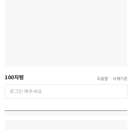
100자평
도움말
삭제기준