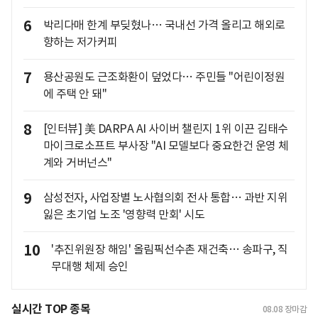
6
박리다매 한계 부딪혔나… 국내선 가격 올리고 해외로
향하는 저가커피
7
용산공원도 근조화환이 덮었다… 주민들 "어린이정원
에 주택 안 돼"
8
[인터뷰] 美 DARPA AI 사이버 챌린지 1위 이끈 김태수
마이크로소프트 부사장 "AI 모델보다 중요한건 운영 체
계와 거버넌스"
9
삼성전자, 사업장별 노사협의회 전사 통합… 과반 지위
잃은 초기업 노조 '영향력 만회' 시도
10
'추진위원장 해임' 올림픽선수촌 재건축… 송파구, 직
무대행 체제 승인
실시간 TOP 종목
08.08
장마감